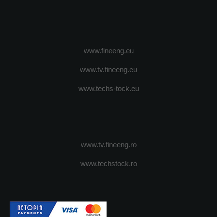
www.fineeng.eu
www.tv.fineeng.eu
www.techs-tock.eu
www.tv.fineeng.ro
www.techstock.ro