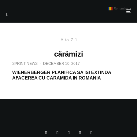
Romanian
▼
A to Z
cărămizi
SPRINT NEWS
·
DECEMBER 10, 2017
WIENERBERGER PLANIFICA SA ISI EXTINDA
AFACEREA CU CARAMIDA IN ROMANIA