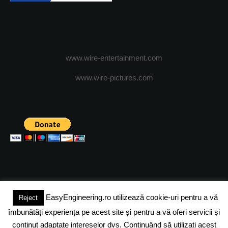
www.wire-entertainment.com
www.wire-pictures.com
EasyEngineering.ro utilizează cookie-uri pentru a vă
Reject
(c) 2024 - FineEngineeringMagazine. All rights reserved.
îmbunătăți experiența pe acest site și pentru a vă oferi servicii și
DESPRE NOI
ADVERTISING
JOBS
DESPRE COOKIES
conținut adaptate intereselor dvs. Continuând să utilizați acest