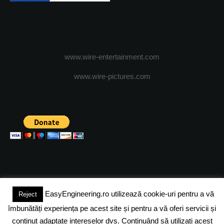
www.wire-entertainment.com
www.wire-pictures.com
EasyEngineering.ro utilizează cookie-uri pentru a vă
Reject
(c) 2024 - FineEngineeringMagazine. All rights reserved.
îmbunătăți experiența pe acest site și pentru a vă oferi servicii și
DESPRE NOI
ADVERTISING
JOBS
DESPRE COOKIES
conținut adaptate intereselor dvs. Continuând să utilizați acest