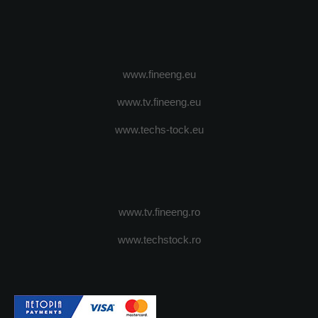
www.fineeng.eu
www.tv.fineeng.eu
www.techs-tock.eu
www.tv.fineeng.ro
www.techstock.ro