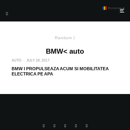
Romanian
▼
Random
BMW< auto
AUTO
·
JULY 28, 2017
BMW I PROPULSEAZA ACUM SI MOBILITATEA
ELECTRICA PE APA