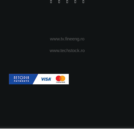
www.tv.fineeng.ro
www.techstock.ro
OI
ADVERTISING
JOBS
DESPRE COOKIES
POLIT