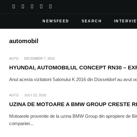
NEWSFEED
SEARCH
INTERVI
automobil
AUTO
·
DECEMBER 7, 2016
HYUNDAI, AUTOMOBILUL CONCEPT RN30 – EX
Anul acesta vizitatorii Salonului K 2016 din Düsseldorf au avut o
AUTO
·
JULY 23, 2018
UZINA DE MOTOARE A BMW GROUP CRESTE R
Motoarele provenite de la uzina BMW Group din apropiere de Bir
companiei...