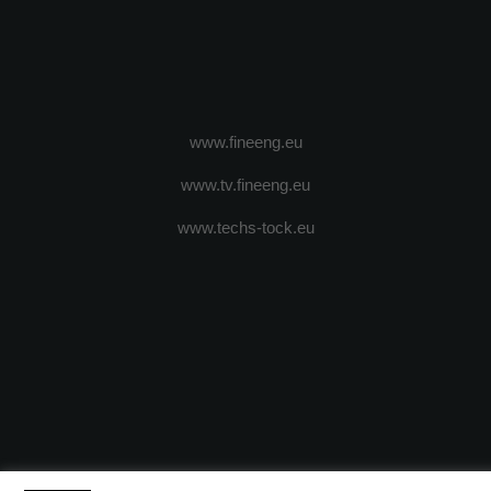
www.fineeng.eu
www.tv.fineeng.eu
www.techs-tock.eu
(c) 2024 - FineEngineeringMagazine. All rights reserved.
DESPRE N