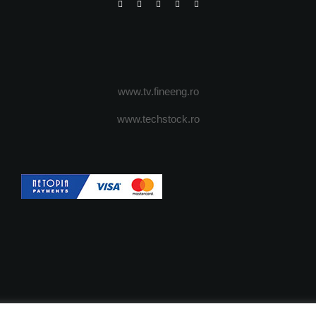
www.tv.fineeng.ro
www.techstock.ro
OI
ADVERTISING
JOBS
DESPRE COOKIES
POLIT