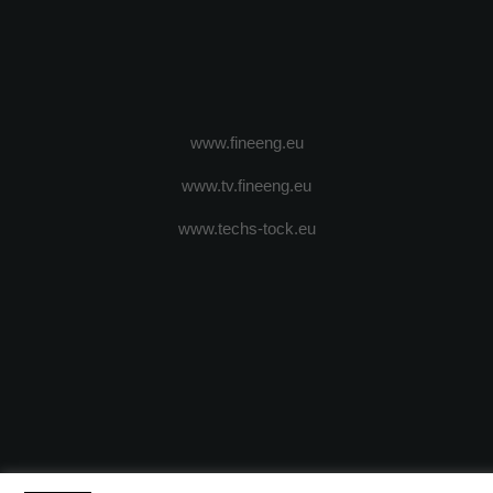
www.fineeng.eu
www.tv.fineeng.eu
www.techs-tock.eu
(c) 2024 - FineEngineeringMagazine. All rights reserved.
DESPRE N