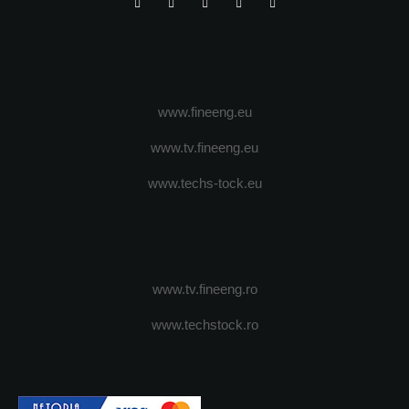
www.fineeng.eu
www.tv.fineeng.eu
www.techs-tock.eu
www.tv.fineeng.ro
www.techstock.ro