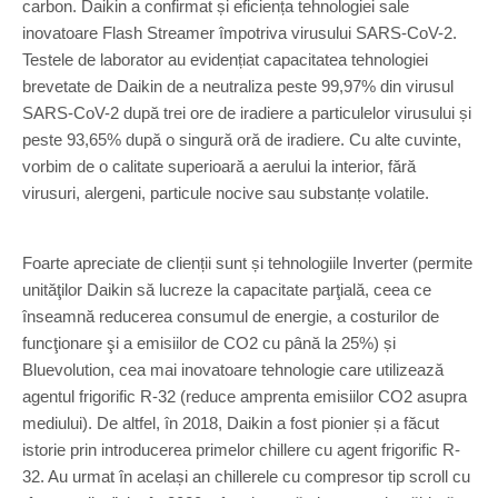
carbon. Daikin a confirmat și eficiența tehnologiei sale
inovatoare Flash Streamer împotriva virusului SARS-CoV-2.
Testele de laborator au evidențiat capacitatea tehnologiei
brevetate de Daikin de a neutraliza peste 99,97% din virusul
SARS-CoV-2 după trei ore de iradiere a particulelor virusului și
peste 93,65% după o singură oră de iradiere. Cu alte cuvinte,
vorbim de o calitate superioară a aerului la interior, fără
virusuri, alergeni, particule nocive sau substanțe volatile.
Foarte apreciate de clienții sunt și tehnologiile Inverter (permite
unităţilor Daikin să lucreze la capacitate parţială, ceea ce
înseamnă reducerea consumul de energie, a costurilor de
funcţionare şi a emisiilor de CO2 cu până la 25%) și
Bluevolution, cea mai inovatoare tehnologie care utilizează
agentul frigorific R-32 (reduce amprenta emisiilor CO2 asupra
mediului). De altfel, în 2018, Daikin a fost pionier și a făcut
istorie prin introducerea primelor chillere cu agent frigorific R-
32. Au urmat în același an chillerele cu compresor tip scroll cu