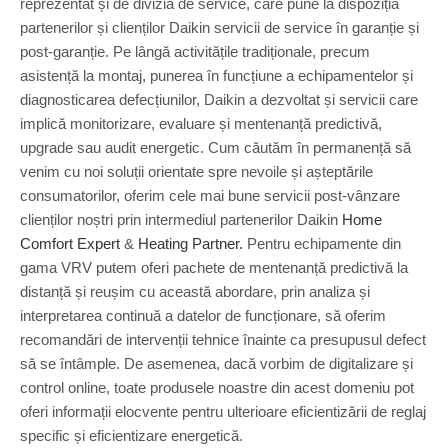
reprezentat și de divizia de service, care pune la dispoziția
partenerilor și clienților Daikin servicii de service în garanție și
post-garanție. Pe lângă activitățile tradiționale, precum
asistență la montaj, punerea în funcțiune a echipamentelor și
diagnosticarea defecțiunilor, Daikin a dezvoltat și servicii care
implică monitorizare, evaluare și mentenanță predictivă,
upgrade sau audit energetic. Cum căutăm în permanență să
venim cu noi soluții orientate spre nevoile și așteptările
consumatorilor, oferim cele mai bune servicii post-vânzare
clienților noștri prin intermediul partenerilor Daikin
Home
Comfort Expert
&
Heating Partner.
Pentru echipamente din
gama VRV putem oferi pachete de mentenanță predictivă la
distanță și reușim cu această abordare, prin analiza și
interpretarea continuă a datelor de funcționare, să oferim
recomandări de intervenții tehnice înainte ca presupusul defect
să se întâmple. De asemenea, dacă vorbim de digitalizare și
control online, toate produsele noastre din acest domeniu pot
oferi informații elocvente pentru ulterioare eficientizării de reglaj
specific și eficientizare energetică.