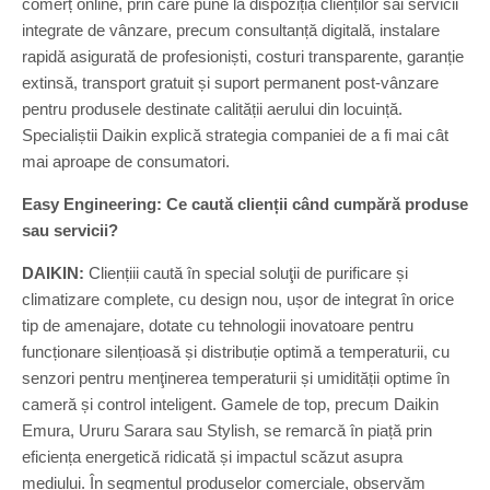
comerț online, prin care pune la dispoziția clienților săi servicii
integrate de vânzare, precum consultanță digitală, instalare
rapidă asigurată de profesioniști, costuri transparente, garanție
extinsă, transport gratuit și suport permanent post-vânzare
pentru produsele destinate calității aerului din locuință.
Specialiștii Daikin explică strategia companiei de a fi mai cât
mai aproape de consumatori.
Easy Engineering: Ce caută clienții când cumpără produse
sau servicii?
DAIKIN:
Cliențiii caută în special soluţii de purificare și
climatizare complete, cu design nou, ușor de integrat în orice
tip de amenajare, dotate cu tehnologii inovatoare pentru
funcționare silențioasă și distribuție optimă a temperaturii, cu
senzori pentru menţinerea temperaturii și umidității optime în
cameră și control inteligent. Gamele de top, precum Daikin
Emura, Ururu Sarara sau Stylish, se remarcă în piață prin
eficiența energetică ridicată și impactul scăzut asupra
mediului. În segmentul produselor comerciale, observăm