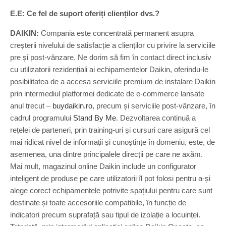
E.E: Ce fel de suport oferiți clienților dvs.?
DAIKIN:
Compania este concentrată permanent asupra
creșterii nivelului de satisfacție a clienților cu privire la serviciile
pre și post-vânzare. Ne dorim să fim în contact direct inclusiv
cu utilizatorii rezidențiali ai echipamentelor Daikin, oferindu-le
posibilitatea de a accesa serviciile premium de instalare Daikin
prin intermediul platformei dedicate de e-commerce lansate
anul trecut –
buydaikin.ro
, precum și serviciile post-vânzare, în
cadrul programului
Stand By Me
. Dezvoltarea continuă a
rețelei de parteneri, prin training-uri și cursuri care asigură cel
mai ridicat nivel de informații și cunoștințe în domeniu, este, de
asemenea, una dintre principalele direcții pe care ne axăm.
Mai mult, magazinul online Daikin include un configurator
inteligent de produse pe care utilizatorii îl pot folosi pentru a-și
alege corect echipamentele potrivite spațiului pentru care sunt
destinate și toate accesoriile compatibile, în funcție de
indicatori precum suprafață sau tipul de izolație a locuinței.