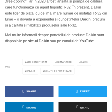
„free-cooling”, iar în 2020 a fost lansată și pompa de căldură
care funcționează cu agent frigorific R32. În prezent, Daikin
este lider de piață, cu cel mai mare număr de instalații R-32 din
lume – o dovadă a experienței și cunoștințelor Daikin, precum
și a calității și fiabilității produselor sale R-32.
Mai multe informații despre portofoliul de produse Daikin sunt
disponibile pe
site-ul Daikin
sau pe canalul de
YouTube
.
AER CONDITIONAT
CLIMATIZARE
DAIKIN
TAGS
HVAC-R
SOLUŢII DE PURIFICARE
SHARE
TWEET
SHARE
EMAIL