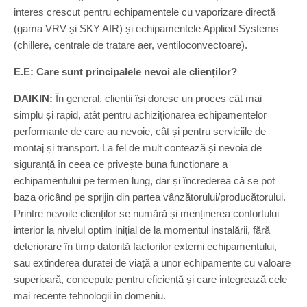
interes crescut pentru echipamentele cu vaporizare directă
(gama VRV și SKY AIR) și echipamentele Applied Systems
(chillere, centrale de tratare aer, ventiloconvectoare).
E.E: Care sunt principalele nevoi ale clienților?
DAIKIN:
În general, clienții își doresc un proces cât mai
simplu și rapid, atât pentru achiziționarea echipamentelor
performante de care au nevoie, cât și pentru serviciile de
montaj și transport. La fel de mult contează și nevoia de
siguranță în ceea ce privește buna funcționare a
echipamentului pe termen lung, dar și încrederea că se pot
baza oricând pe sprijin din partea vânzătorului/producătorului.
Printre nevoile clienților se numără și menținerea confortului
interior la nivelul optim inițial de la momentul instalării, fără
deteriorare în timp datorită factorilor externi echipamentului,
sau extinderea duratei de viață a unor echipamente cu valoare
superioară, concepute pentru eficiență și care integrează cele
mai recente tehnologii în domeniu.