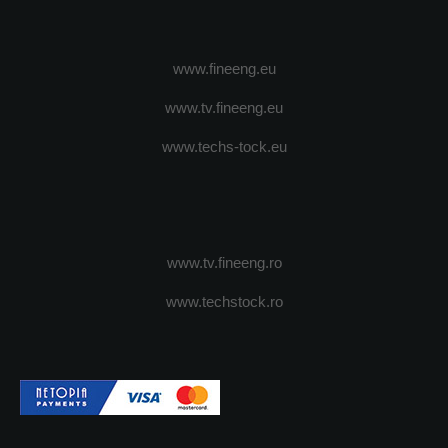
www.fineeng.eu
www.tv.fineeng.eu
www.techs-tock.eu
www.tv.fineeng.ro
www.techstock.ro