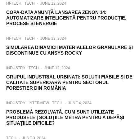
HI-TECH
TECH
·
JUNE 12, 2024
COPA-DATA ANUNȚĂ LANSAREA ZENON 14:
AUTOMATIZARE INTELIGENTĂ PENTRU PRODUCȚIE,
PROCESE ȘI ENERGIE
HI-TECH
TECH
·
JUNE 12, 2024
SIMULAREA DINAMICII MATERIALELOR GRANULARE ȘI
DISCONTINUE CU ANSYS ROCKY
INDUSTRY
TECH
·
JUNE 12, 2024
GRUPUL INDUSTRIAL URBINATI: SOLUȚII FIABILE ȘI DE
CALITATE SUPERIOARĂ PENTRU SECTORUL
FORESTIER DIN ROMÂNIA
INDUSTRY
INTERVIEW
TECH
·
JUNE 4, 2024
PROBLEMĂ REZOLVATĂ. CUM SUNT UTILIZATE
PRODUSELE | SOLUȚIILE METRA PENTRU A DEPĂȘI
SITUAȚIILE DIFICILE?
TECH
·
JUNE 3, 2024