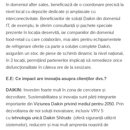
în domeniul after sales, beneficiază de o coordonare precisă la
nivel local cu depozite dedicate și amplasate cu
interconectivitate. Beneficiarilor de soluții Daikin din domeniul
IT, de exemplu, le oferim consultanță și pachete speciale
prezente în locația deservită, iar companiilor din domeniul
food-retail cu care colaborăm, mai ales pentru echipamentele
de refrigerare oferite ca parte a soluției complete Daikin,
asigurăm un stoc de piese de schimb dinamic la nivel național,
în 3 locații, permițând partenerilor implicați să remedieze orice
disfuncționalitate în câteva ore de la sesizare.
E.E: Ce impact are inovația asupra clienților dvs.?
DAIKIN:
Investim foarte mult în zona de cercetare și
dezvoltare. Sustenabilitatea și inovația sunt părți integrante
importante din
Viziunea Daikin privind mediul pentru 2050
. Prin
dezvoltarea de noi soluții inovatoare, inclusiv VRV 5
cu
tehnologia unică Daikin Shîrudo
(oferă siguranță utilizrii
sistemelor), reducem și mai mult amprenta noastră de