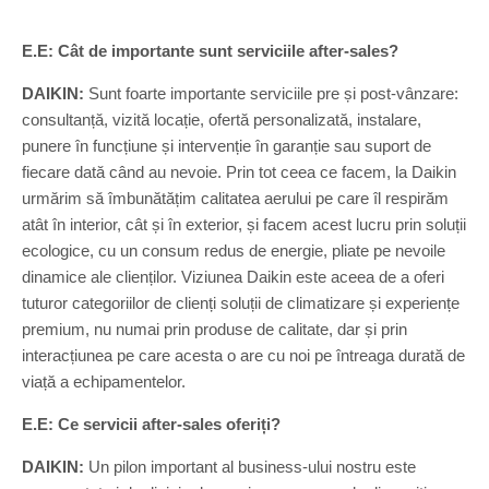
E.E: Cât de importante sunt serviciile after-sales?
DAIKIN:
Sunt foarte importante serviciile pre și post-vânzare:
consultanță, vizită locație, ofertă personalizată, instalare,
punere în funcțiune și intervenție în garanție sau suport de
fiecare dată când au nevoie. Prin tot ceea ce facem, la Daikin
urmărim să îmbunătățim calitatea aerului pe care îl respirăm
atât în interior, cât și în exterior, și facem acest lucru prin soluții
ecologice, cu un consum redus de energie, pliate pe nevoile
dinamice ale clienților. Viziunea Daikin este aceea de a oferi
tuturor categoriilor de clienți soluții de climatizare și experiențe
premium, nu numai prin produse de calitate, dar și prin
interacțiunea pe care acesta o are cu noi pe întreaga durată de
viață a echipamentelor.
E.E: Ce servicii after-sales oferiți?
DAIKIN:
Un pilon important al business-ului nostru este