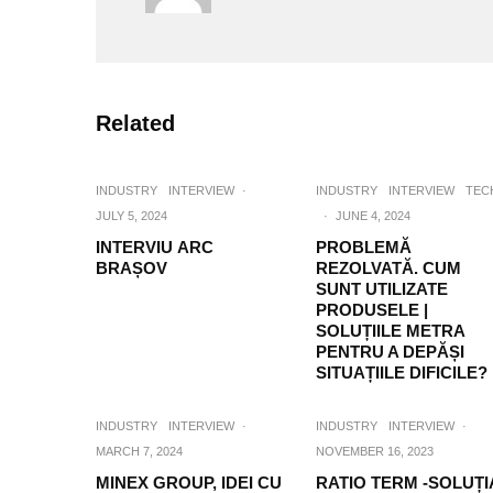
Related
INDUSTRY
INTERVIEW
·
INDUSTRY
INTERVIEW
TEC
JULY 5, 2024
·
JUNE 4, 2024
INTERVIU ARC
PROBLEMĂ
BRAȘOV
REZOLVATĂ. CUM
SUNT UTILIZATE
PRODUSELE |
SOLUȚIILE METRA
PENTRU A DEPĂȘI
SITUAȚIILE DIFICILE?
INDUSTRY
INTERVIEW
·
INDUSTRY
INTERVIEW
·
MARCH 7, 2024
NOVEMBER 16, 2023
MINEX GROUP, IDEI CU
RATIO TERM -SOLUȚI