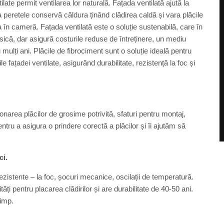
ilate permit ventilarea lor naturală. Fațada ventilată ajută la
rna peretele conservă căldura ținând clădirea caldă și vara plăcile
 în cameră. Fațada ventilată este o soluție sustenabilă, care în
sică, dar asigură costurile reduse de întreținere, un mediu
u mulți ani. Plăcile de fibrociment sunt o soluție ideală pentru
le fațadei ventilate, asigurând durabilitate, rezistență la foc și
ionarea plăcilor de grosime potrivită, sfaturi pentru montaj,
entru a asigura o prindere corectă a plăcilor și îi ajutăm să
ci.
rezistente – la foc, șocuri mecanice, oscilații de temperatură.
ăți pentru placarea clădirilor și are durabilitate de 40-50 ani.
timp.