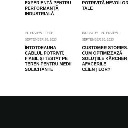
EXPERIENȚĂ PENTRU
POTRIVITĂ NEVOILO
PERFORMANȚĂ
TALE
INDUSTRIALĂ
INTERVIEW
TECH
·
INDUSTRY
INTERVIEW
·
SEPTEMBER 20, 2023
SEPTEMBER 20, 2023
ÎNTOTDEAUNA
CUSTOMER STORIES.
CABLUL POTRIVIT.
CUM OPTIMIZEAZĂ
FIABIL ȘI TESTAT PE
SOLUȚIILE KÄRCHER
TEREN PENTRU MEDII
AFACERILE
SOLICITANTE
CLIENȚILOR?