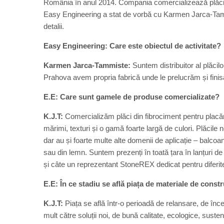
România în anul 2014. Compania comercializează plăci di
Easy Engineering a stat de vorbă cu Karmen Jarca-T
detalii.
Easy Engineering: Care este obiectul de activitate?
Karmen Jarca-Tammiste:
Suntem distribuitor al plăcilor
Prahova avem propria fabrică unde le prelucrăm și fini
E.E: Care sunt gamele de produse comercializate?
K.J.T:
Comercializăm plăci din fibrociment pentru placări 
mărimi, texturi și o gamă foarte largă de culori. Plăcile 
dar au și foarte multe alte domenii de aplicație – balcoane
sau din lemn. Suntem prezenți în toată țara în lanțuri d
și câte un reprezentant StoneREX dedicat pentru diferitel
E.E: În ce stadiu se află piața de materiale de const
K.J.T:
Piața se află într-o perioadă de relansare, de înce
mult către soluții noi, de bună calitate, ecologice, sus