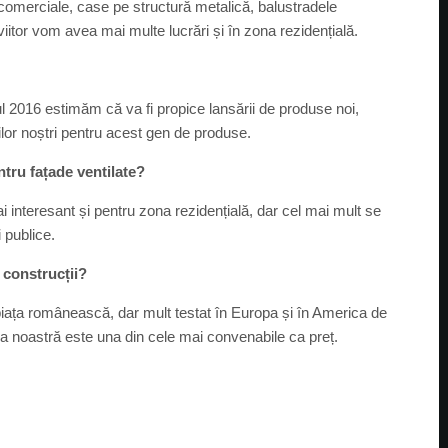
e comerciale, case pe structură metalică, balustradele
iitor vom avea mai multe lucrări și în zona rezidențială.
l 2016 estimăm că va fi propice lansării de produse noi,
ților noștri pentru acest gen de produse.
ntru fațade ventilate?
i interesant și pentru zona rezidențială, dar cel mai mult se
i publice.
 construcții?
iața românească, dar mult testat în Europa și în America de
ția noastră este una din cele mai convenabile ca preț.