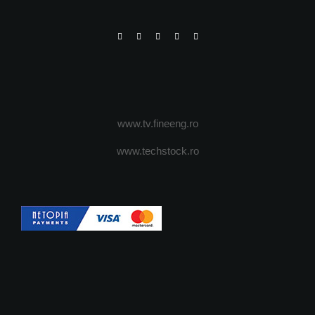
www.tv.fineeng.ro
www.techstock.ro