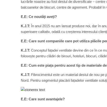
lucrările noastre au fost destul de diversificate – centr
balcoanelor de blocuri, centre de agrement. Probabil în v
E.E: Ce noutăți aveți?
K.J.T:
În anul 2015 nu am lansat produse noi, dar în anu
superioare calitativ, odată cu creșterea interesului clien
E.E: Care sunt companiile care pot utiliza plăcile pe
K.J.T:
Conceptul fațadei ventilate devine din ce în ce ma
folosește pentru clădiri de birouri, hoteluri, blocuri, clădir
E.E: Cum este piața pentru acest tip de materiale de
K.J.T:
Fibrocimentul este un material destul de nou pe p
Nord. Pentru segmentul placării fațadelor ventilate solu
E.E: Care sunt avantajele?