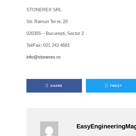
STONEREX SRL
Str. Ramuri Tei nr. 20
020355 – București, Sector 2
Tel/Fax: 021 243 4681
info@stonerex.ro
SHARE
TWEET
EasyEngineeringMa