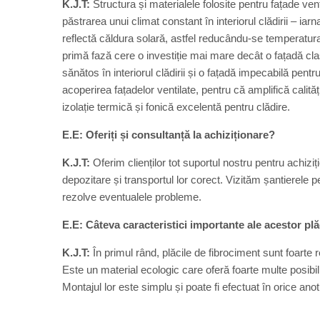
K.J.T:
Structura și materialele folosite pentru fațade vent
păstrarea unui climat constant în interiorul clădirii – ia
reflectă căldura solară, astfel reducându-se temperatura
primă fază cere o investiție mai mare decât o fațadă cla
sănătos în interiorul clădirii și o fațadă impecabilă pentr
acoperirea fațadelor ventilate, pentru că amplifică calități
izolație termică și fonică excelentă pentru clădire.
E.E: Oferiți și consultanță la achiziționare?
K.J.T:
Oferim clienților tot suportul nostru pentru achiziț
depozitare și transportul lor corect. Vizităm șantierele p
rezolve eventualele probleme.
E.E: Câteva caracteristici importante ale acestor plă
K.J.T:
În primul rând, plăcile de fibrociment sunt foarte 
Este un material ecologic care oferă foarte multe posibilit
Montajul lor este simplu și poate fi efectuat în orice ano