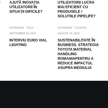
R
AJUTĂ INOVAȚIA
UTILIZATORII LUCRA
UTILIZATORII ÎN
MAI EFICIENT CU
SITUAȚII DIFICILE?
PRODUSELE /
SOLUTIILE PIPELIFE?
INTERVIEW
TECH
·
INTERVIEW
LOGISTIC
·
SEPTEMBER 20, 2023
AUGUST 10, 2023
INTERVIU EURO VIAL
SUSTENABILITATE ÎN
LIGHTING
BUSINESS. STRATEGIA
TOYOTA MATERIAL
HANDLING
ROMANIAPENTRU A
REDUCE IMPACTUL
ASUPRA MEDIULUI