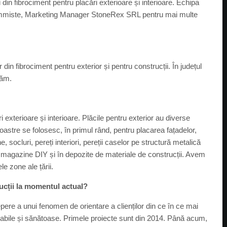
n fibrociment pentru placări exterioare și interioare. Echipa
ammiste, Marketing Manager StoneRex SRL pentru mai multe
 din fibrociment pentru exterior și pentru construcții. În județul
săm.
exterioare și interioare. Plăcile pentru exterior au diverse
noastre se folosesc, în primul rând, pentru placarea fațadelor,
, socluri, pereți interiori, pereții caselor pe structură metalică
e magazine DIY și în depozite de materiale de construcții. Avem
e zone ale țării.
rucții la momentul actual?
pere a unui fenomen de orientare a clienților din ce în ce mai
tenabile și sănătoase. Primele proiecte sunt din 2014. Până acum,