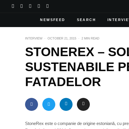
NEWSFEED
SEARCH
INTERVI
INTERVIEW
·
OCTOBER 21, 2015
·
2 MIN READ
STONEREX – SOL
SUSTENABILE 
FATADELOR
StoneRex este o companie de origine estoniană, cu prezen