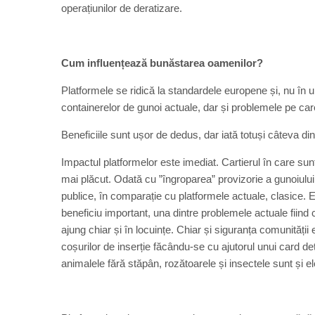
operațiunilor de deratizare.
Cum influențează bunăstarea oamenilor?
Platformele se ridică la standardele europene și, nu în 
containerelor de gunoi actuale, dar și problemele pe care
Beneficiile sunt ușor de dedus, dar iată totuși câteva di
Impactul platformelor este imediat. Cartierul în care su
mai plăcut. Odată cu ”îngroparea” provizorie a gunoiulu
publice, în comparație cu platformele actuale, clasice. 
beneficiu important, una dintre problemele actuale fiind
ajung chiar și în locuințe. Chiar și siguranța comunității 
coșurilor de inserție făcându-se cu ajutorul unui card de
animalele fără stăpân, rozătoarele și insectele sunt și el