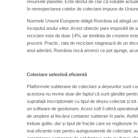
resursele planetei. Este destul de clar că soluțiile actu
în nerespectarea cotelor de colectare impuse de Uniu
Normele Uniunii Europene obligă România să atingă un g
începutul anului viitor. Acest obiectiv pare imposibil de 
reciclare este de doar 14%, iar tendința de creștere este l
procent. Practic, rata de reciclare stagnează de un dece
anul aderării, România riscă amenzi ce pot ajunge, acumu
Colectare selectivă eficientă
Platformele subterane de colectare a deșeurilor sunt con
acestora nu revine doar din faptul că sunt gândite pentru 
suprafață inscripționate cu tipul de deșeu colectat și to
un software de gestionare. Acest soft îi oferă operatorului
de umplere al fiecărui container subteran în parte. Astfel
trebuie golite, dar și tipul de fracție care se regăsește
mai eficiente rute pentru autogunoierele de colectare, av