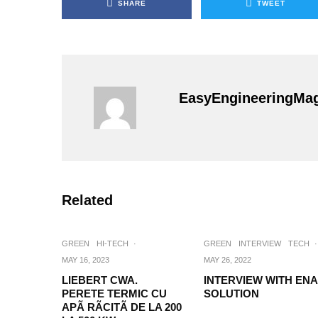
SHARE
TWEET
EasyEngineeringMa
Related
GREEN
HI-TECH
·
GREEN
INTERVIEW
TECH
·
MAY 16, 2023
MAY 26, 2022
LIEBERT CWA.
INTERVIEW WITH ENA
PERETE TERMIC CU
SOLUTION
APÃ RÃCITÃ DE LA 200