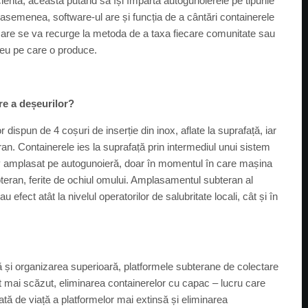
entă, aceasta putând să își împartă autogunoierele pe tipurile
 asemenea, software-ul are și funcția de a cântări containerele
 în care se va recurge la metoda de a taxa fiecare comunitate sau
șeu pe care o produce.
e a deșeurilor?
dispun de 4 coșuri de inserție din inox, aflate la suprafață, iar
ran. Containerele ies la suprafață prin intermediul unui sistem
tiv amplasat pe autogunoieră, doar în momentul în care mașina
bteran, ferite de ochiul omului. Amplasamentul subteran al
 efect atât la nivelul operatorilor de salubritate locali, cât și în
ă și organizarea superioară, platformele subterane de colectare
t mai scăzut, eliminarea containerelor cu capac – lucru care
ată de viață a platformelor mai extinsă și eliminarea