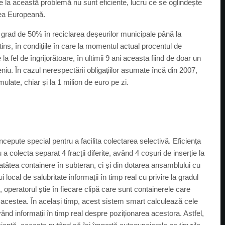
ale la această problemă nu sunt eficiente, lucru ce se oglindește
nea Europeană.
rad de 50% în reciclarea deșeurilor municipale până la
atins, în condițiile în care la momentul actual procentul de
a fel de îngrijorătoare, în ultimii 9 ani aceasta fiind de doar un
niu. În cazul nerespectării obligațiilor asumate încă din 2007,
late, chiar și la 1 milion de euro pe zi.
cepute special pentru a facilita colectarea selectivă. Eficiența
a colecta separat 4 fracții diferite, având 4 coșuri de inserție la
t atâtea containere în subteran, ci și din dotarea ansamblului cu
 local de salubritate informații în timp real cu privire la gradul
, operatorul știe în fiecare clipă care sunt containerele care
 în acestea. În același timp, acest sistem smart calculează cele
ând informații în timp real despre poziționarea acestora. Astfel,