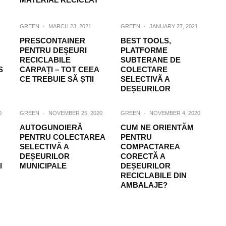
GREEN
·
MARCH 23, 2021
GREEN
·
JANUARY 27, 2021
PRESCONTAINER
BEST TOOLS,
PENTRU DEȘEURI
PLATFORME
RECICLABILE
SUBTERANE DE
S
CARPAȚI – TOT CEEA
COLECTARE
CE TREBUIE SĂ ȘTII
SELECTIVÃ A
DEȘEURILOR
0
GREEN
·
NOVEMBER 25, 2020
GREEN
·
NOVEMBER 4, 2020
AUTOGUNOIERĂ
CUM NE ORIENTĂM
PENTRU COLECTAREA
PENTRU
SELECTIVĂ A
COMPACTAREA
DEȘEURILOR
CORECTĂ A
I
MUNICIPALE
DEȘEURILOR
RECICLABILE DIN
AMBALAJE?