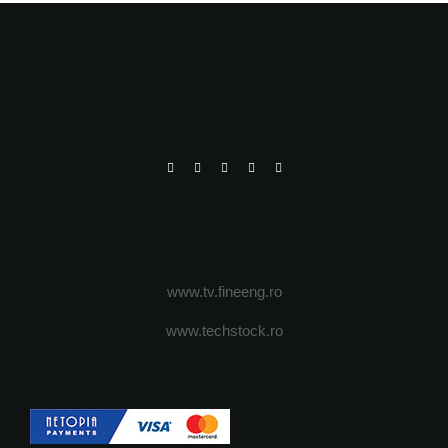
www.tv.fineeng.ro
www.techstock.ro