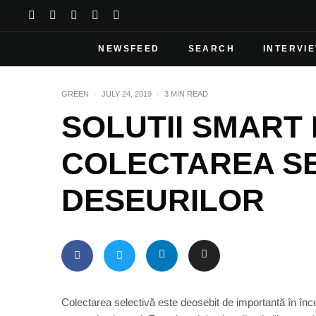
NEWSFEED
SEARCH
INTERVI
GREEN
·
JULY 24, 2019
·
3 MIN READ
SOLUTII SMART
COLECTAREA SE
DESEURILOR
Colectarea selectivă este deosebit de importantă în în