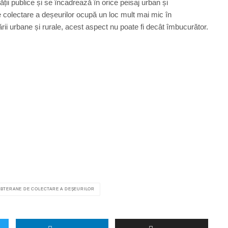
ii publice și se încadrează în orice peisaj urban și
de colectare a deșeurilor ocupă un loc mult mai mic în
ării urbane și rurale, acest aspect nu poate fi decât îmbucurător.
BTERANE DE COLECTARE A DEȘEURILOR