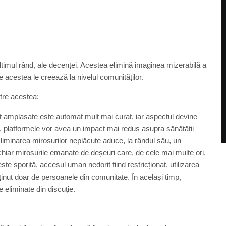
ultimul rând, ale decenței. Acestea elimină imaginea mizerabilă a
 acestea le creează la nivelul comunităților.
ntre acestea:
nt amplasate este automat mult mai curat, iar aspectul devine
i, platformele vor avea un impact mai redus asupra sănătății
Eliminarea mirosurilor neplăcute aduce, la rândul său, un
 chiar mirosurile emanate de deșeuri care, de cele mai multe ori,
este sporită, accesul uman nedorit fiind restricționat, utilizarea
ținut doar de persoanele din comunitate. În același timp,
e eliminate din discuție.