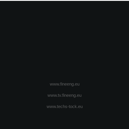
www.fineeng.eu
www.tv.fineeng.eu
www.techs-tock.eu