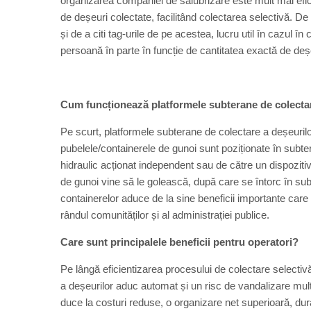
organizarea companiei de salubrizare este mult mai efici
de deșeuri colectate, facilitând colectarea selectivă. De
și de a citi tag-urile de pe acestea, lucru util în cazul
persoană în parte în funcție de cantitatea exactă de de
Cum funcționează platformele subterane de colectar
Pe scurt, platformele subterane de colectare a deșeurilor 
pubelele/containerele de gunoi sunt poziționate în subte
hidraulic acționat independent sau de către un dispozi
de gunoi vine să le golească, după care se întorc în su
containerelor aduce de la sine beneficii importante care au
rândul comunităților și al administrației publice.
Care sunt principalele beneficii pentru operatori?
Pe lângă eficientizarea procesului de colectare selectiv
a deșeurilor aduc automat și un risc de vandalizare mul
duce la costuri reduse, o organizare net superioară, dur