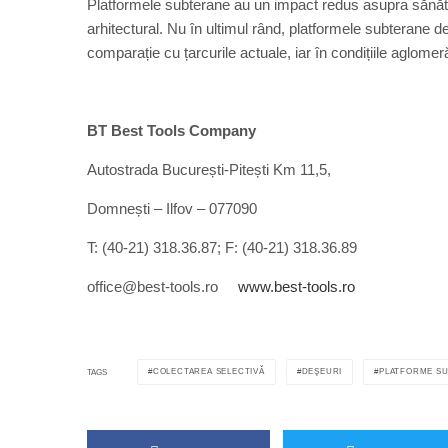
Platformele subterane au un impact redus asupra sănătăț
arhitectural. Nu în ultimul rând, platformele subterane 
comparație cu țarcurile actuale, iar în condițiile aglomer
BT Best Tools Company
Autostrada București-Pitești Km 11,5,
Domnești – Ilfov – 077090
T: (40-21) 318.36.87; F: (40-21) 318.36.89
office@best-tools.ro
www.best-tools.ro
COLECTAREA SELECTIVĂ
DEŞEURI
PLATFORME SU
TAGS