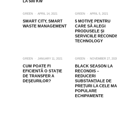
LA 500 KW
GREEN
·
APRIL 14, 2021
GREEN
·
APRIL 5, 2021
SMART CITY, SMART
5 MOTIVE PENTRU
WASTE MANAGEMENT
CARE SĂ ALEGI
PRODUSELE ȘI
SERVICIILE RECONDI
TECHNOLOGY
GREEN
·
JANUARY 11, 2021
GREEN
·
NOVEMBER 27, 202
CUM POATE FI
BLACK SEASON LA
EFICIENTĂ O STAȚIE
RECONDIS –
DE TRANSFER A
REDUCERI
DEȘEURILOR?
SUBSTANȚIALE DE
PREȚURI LA CELE MA
POPULARE
ECHIPAMENTE