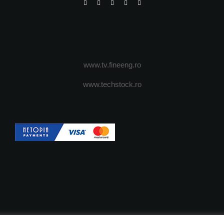
www.tv.fineeng.ro
www.techstock.ro
OI
ADVERTISING
JOBS
DESPRE COOKIES
POLIT