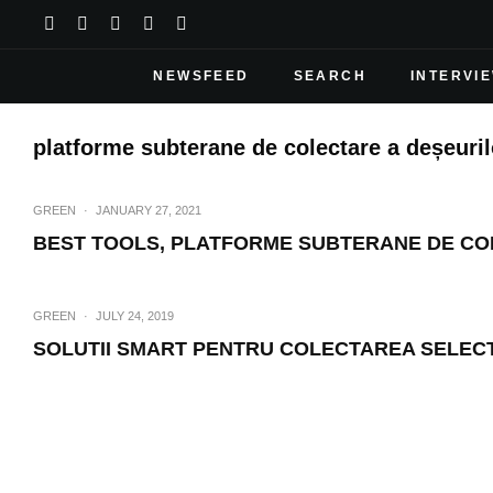
NEWSFEED
SEARCH
INTERVI
platforme subterane de colectare a deșeuril
GREEN
·
JANUARY 27, 2021
BEST TOOLS, PLATFORME SUBTERANE DE CO
GREEN
·
JULY 24, 2019
SOLUTII SMART PENTRU COLECTAREA SELECT
GREEN
·
BEST TOOLS PLATFORME S
DESE