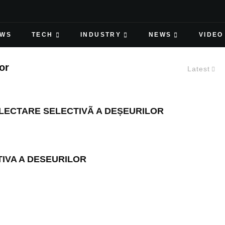
EWS
TECH
INDUSTRY
NEWS
VIDEO
or
Latest
LECTARE SELECTIVÃ A DEȘEURILOR
IVA A DESEURILOR
JULY 1, 2019
UBTERANE DE COLECTARE A
URILOR