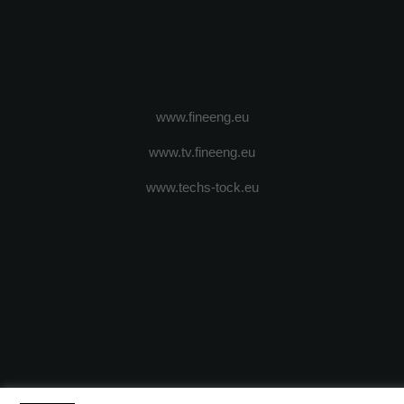
www.fineeng.eu
www.tv.fineeng.eu
www.techs-tock.eu
(c) 2024 - FineEngineeringMagazine. All rights reserved.
DESPRE N