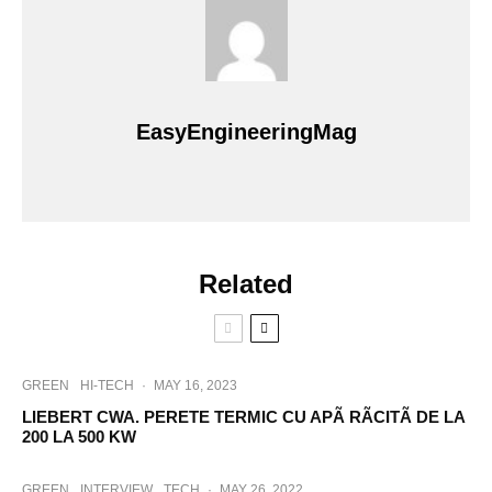
EasyEngineeringMag
Related
GREEN
HI-TECH
·
MAY 16, 2023
LIEBERT CWA. PERETE TERMIC CU APÃ RÃCITÃ DE LA
200 LA 500 KW
GREEN
INTERVIEW
TECH
·
MAY 26, 2022