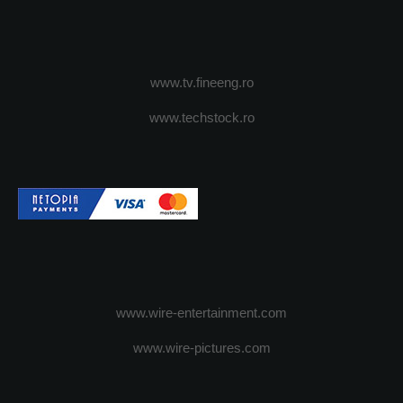
www.tv.fineeng.ro
www.techstock.ro
www.wire-entertainment.com
www.wire-pictures.com