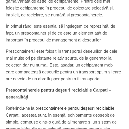
gamă variată de astfel de echipamente. Printre cele mai
folosite echipamente în procesul de colectare selectivă și,
implicit, de reciclare, se numără și prescontainerele.
În primul rând, este esențial să înțelegem ce reprezintă, de
fapt, un prescontainer și de ce este un element atât de
important în procesul de management al deșeurilor.
Prescontainerul este folosit în transportul deșeurilor, de cele
mai multe ori pe distanțe relativ scurte, de la generator la
colector, dar nu numai. Este, așadar, un echipament mobil
care compactează deșeurile pentru un transport optim și care
are nevoie de un abrollkipper pentru a fi transportat.
Prescontainerele pentru deșeuri reciclabile Carpați –
generalități
Referindu-ne la
prescontainerele pentru deșeuri reciclabile
Carpați
, acestea sunt, în esență, echipamente deosebit de
simple, compuse dintr-o gură de alimentare și un sistem de
presare hidraulic care asigură compactarea materialelor