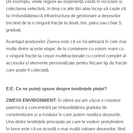
De exemplu, unele regiuni au experiență vastă în reciclare și
colectarea selectivă, în timp ce alte țări abia încep să caute să
își îmbunătățească infrastructura de gestionare a deșeurilor
trecând de la o singură fracție la două, trei, patru sau chiar 5,
gradual.
Avantajul produselor Zweva este că se încadrează în cele mai
multe dintre aceste etape: de la containere cu volum mare cu
o singură fracție la coșuri multifracționale cu control complet al
accesului și elemente personalizate pentru fiecare tip de fracție
care poate fi colectată.
E.E:
Ce ne puteți spune despre tendințele pieței?
ZWEVA ENVIRONMENT:
În ultimii ani am văzut o creștere
puternică a concentrării pe îmbunătățirea gradului de
conștientizare și a modului în care putem reutiliza deșeurile.
Una dintre tendințele principale pe care le vedem pretutindeni
în lume este că se acordă o mai multă valoare deșeurilor, fiind