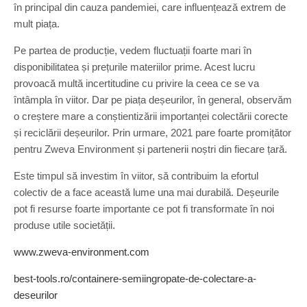
în principal din cauza pandemiei, care influențează extrem de
mult piața.
Pe partea de producție, vedem fluctuații foarte mari în
disponibilitatea și prețurile materiilor prime. Acest lucru
provoacă multă incertitudine cu privire la ceea ce se va
întâmpla în viitor. Dar pe piața deșeurilor, în general, observăm
o creștere mare a conștientizării importanței colectării corecte
și reciclării deșeurilor. Prin urmare, 2021 pare foarte promițător
pentru Zweva Environment și partenerii noștri din fiecare țară.
Este timpul să investim în viitor, să contribuim la efortul
colectiv de a face această lume una mai durabilă. Deșeurile
pot fi resurse foarte importante ce pot fi transformate în noi
produse utile societății.
www.zweva-environment.com
best-tools.ro/containere-semiingropate-de-colectare-a-
deseurilor