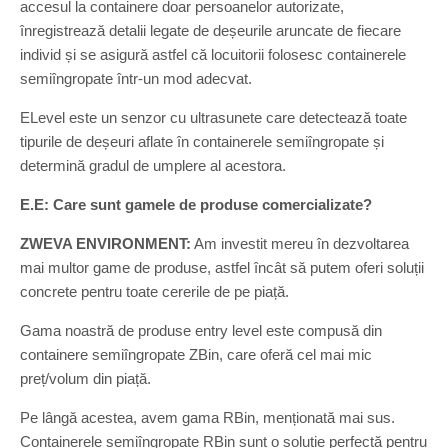
accesul la containere doar persoanelor autorizate,
înregistrează detalii legate de deșeurile aruncate de fiecare
individ și se asigură astfel că locuitorii folosesc containerele
semiîngropate într-un mod adecvat.
ELevel este un senzor cu ultrasunete care detectează toate
tipurile de deșeuri aflate în containerele semiîngropate și
determină gradul de umplere al acestora.
E.E:
Care sunt gamele de produse comercializate?
ZWEVA ENVIRONMENT:
Am investit mereu în dezvoltarea
mai multor game de produse, astfel încât să putem oferi soluții
concrete pentru toate cererile de pe piață.
Gama noastră de produse entry level este compusă din
containere semiîngropate ZBin, care oferă cel mai mic
preț/volum din piață.
Pe lângă acestea, avem gama RBin, menționată mai sus.
Containerele semiîngropate RBin sunt o soluție perfectă pentru