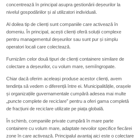
concentrează în principal asupra gestionării deșeurilor la
nivelul gospodăriilor și al utilizatori individuali.
Al doilea tip de clienți sunt companiile care activează în
domeniu. În principal, acești clienți oferă soluții complexe
pentru managementul deșeurilor sau sunt pur și simplu
operatori locali care colectează.
Furnizăm celor două tipuri de clienți containere similare de
colectare a deșeurilor, cu volum mare, semiîngropate.
Chiar dacă oferim aceleași produse acestor clienți, avem
tendința să vedem o diferență între ei. Municipalitățile, orașele
și organizațiile guvernamentale cumpără adesea mai multe
„puncte complete de reciclare” pentru a oferi gama completă
de fracțiuni de reciclare utilizate pe piața globală.
În schimb, companiile private cumpără în mare parte
containere cu volum mare, adaptate nevoilor specifice fiecărei
zone în care activează. Principalul avantaj aici este o colectare