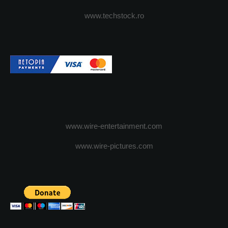
www.techstock.ro
www.wire-entertainment.com
www.wire-pictures.com