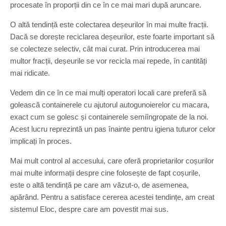
procesate în proporții din ce în ce mai mari după aruncare.
O altă tendință este colectarea deșeurilor în mai multe fracții.
Dacă se dorește reciclarea deșeurilor, este foarte important să
se colecteze selectiv, cât mai curat. Prin introducerea mai
multor fracții, deșeurile se vor recicla mai repede, în cantități
mai ridicate.
Vedem din ce în ce mai mulți operatori locali care preferă să
golească containerele cu ajutorul autogunoierelor cu macara,
exact cum se golesc și containerele semiîngropate de la noi.
Acest lucru reprezintă un pas înainte pentru igiena tuturor celor
implicați în proces.
Mai mult control al accesului, care oferă proprietarilor coșurilor
mai multe informații despre cine folosește de fapt coșurile,
este o altă tendință pe care am văzut-o, de asemenea,
apărând. Pentru a satisface cererea acestei tendințe, am creat
sistemul Eloc, despre care am povestit mai sus.