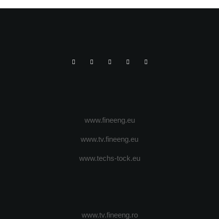
www.fineeng.eu
www.tv.fineeng.eu
www.techs-tock.eu
www.tv.fineeng.ro