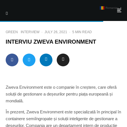
Romanian
▼
GREEN
INTERVIEW
·
JULY 26, 2021
·
5 MIN READ
INTERVIU ZWEVA ENVIRONMENT
Zweva Environment este o companie în creștere, care oferă
soluții de gestionare a deșeurilor pentru piața europeană și
mondială.
În prezent, Zweva Environment este specializată în principal în
containere semiîngropate și soluții inteligente de gestionare a
deșeurilor. Compania are un departament intern de producție