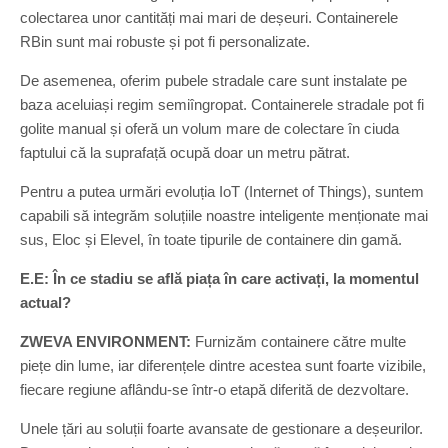
colectarea unor cantități mai mari de deșeuri. Containerele
RBin sunt mai robuste și pot fi personalizate.
De asemenea, oferim pubele stradale care sunt instalate pe
baza aceluiași regim semiîngropat. Containerele stradale pot fi
golite manual și oferă un volum mare de colectare în ciuda
faptului că la suprafață ocupă doar un metru pătrat.
Pentru a putea urmări evoluția IoT (Internet of Things), suntem
capabili să integrăm soluțiile noastre inteligente menționate mai
sus, Eloc și Elevel, în toate tipurile de containere din gamă.
E.E:
În ce stadiu se află piața în care activați, la momentul
actual?
ZWEVA ENVIRONMENT:
Furnizăm containere către multe
piețe din lume, iar diferențele dintre acestea sunt foarte vizibile,
fiecare regiune aflându-se într-o etapă diferită de dezvoltare.
Unele țări au soluții foarte avansate de gestionare a deșeurilor.