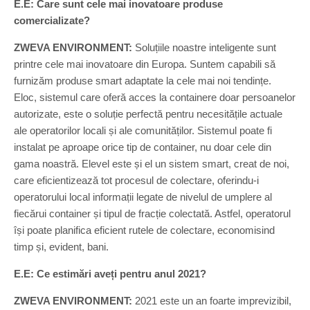
E.E:
Care sunt cele mai inovatoare produse
comercializate?
ZWEVA ENVIRONMENT:
Soluțiile noastre inteligente sunt
printre cele mai inovatoare din Europa. Suntem capabili să
furnizăm produse smart adaptate la cele mai noi tendințe.
Eloc, sistemul care oferă acces la containere doar persoanelor
autorizate, este o soluție perfectă pentru necesitățile actuale
ale operatorilor locali și ale comunităților. Sistemul poate fi
instalat pe aproape orice tip de container, nu doar cele din
gama noastră. Elevel este și el un sistem smart, creat de noi,
care eficientizează tot procesul de colectare, oferindu-i
operatorului local informații legate de nivelul de umplere al
fiecărui container și tipul de fracție colectată. Astfel, operatorul
își poate planifica eficient rutele de colectare, economisind
timp și, evident, bani.
E.E:
Ce estimări aveți pentru anul 2021?
ZWEVA ENVIRONMENT:
2021 este un an foarte imprevizibil,