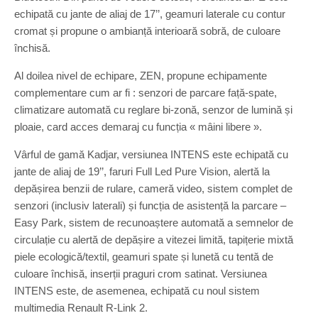
echipată cu jante de aliaj de 17’’, geamuri laterale cu contur
cromat și propune o ambianță interioară sobră, de culoare
închisă.
Al doilea nivel de echipare, ZEN, propune echipamente
complementare cum ar fi : senzori de parcare față-spate,
climatizare automată cu reglare bi-zonă, senzor de lumină și
ploaie, card acces demaraj cu funcția « mâini libere ».
Vârful de gamă Kadjar, versiunea INTENS este echipată cu
jante de aliaj de 19’’, faruri Full Led Pure Vision, alertă la
depășirea benzii de rulare, cameră video, sistem complet de
senzori (inclusiv laterali) și funcția de asistență la parcare –
Easy Park, sistem de recunoaștere automată a semnelor de
circulație cu alertă de depășire a vitezei limită, tapițerie mixtă
piele ecologică/textil, geamuri spate și lunetă cu tentă de
culoare închisă, inserții praguri crom satinat. Versiunea
INTENS este, de asemenea, echipată cu noul sistem
multimedia Renault R-Link 2.