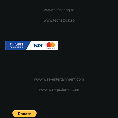
www.tv.fineeng.ro
www.techstock.ro
www.wire-entertainment.com
www.wire-pictures.com