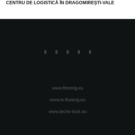
CENTRU DE LOGISTICĂ ÎN DRAGOMIREȘTI-VALE
www.fineeng.eu
www.tv.fineeng.eu
www.techs-tock.eu