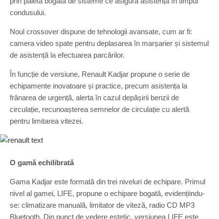
prin paleta bogată de sisteme ce asigură asistență în timpul
condusului.
Noul crossover dispune de tehnologii avansate, cum ar fi:
camera video spate pentru deplasarea în marșarier și sistemul
de asistență la efectuarea parcărilor.
În funcție de versiune, Renault Kadjar propune o serie de
echipamente inovatoare și practice, precum asistența la
frânarea de urgență, alerta în cazul depășirii benzii de
circulație, recunoașterea semnelor de circulație cu alertă
pentru limitarea vitezei.
O gamă echilibrată
Gama Kadjar este formată din trei niveluri de echipare. Primul
nivel al gamei, LIFE, propune o echipare bogată, evidențiindu-
se: climatizare manuală, limitator de viteză, radio CD MP3
Bluetooth. Din punct de vedere estetic, versiunea LIFE este