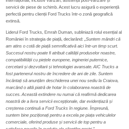
internaționali, inclusiv vânzări, asistență post-vânzare și
servicii de piese de schimb. Acest lucru asigură o experiență
perfectă pentru clienții Ford Trucks într-o zonă geografică
extinsă.
Liderul Ford Trucks, Emrah Duman, subliniază rolul esențial al
României în strategia de piață, declarând:
„Suntem mândri că
am atins o cotă de piață semnificativă aici într-un timp scurt.
Succesul nostru poate fi atribuit calității produselor noastre,
compatibilității cu piețele europene, ingineriei puternice,
cercetarii și dezvoltarii și tehnologiei avansate. AIC Trucks a
fost partenerul nostru de încredere de ani de zile. Suntem
încântați să anunțăm deschiderea unei nou sediu la Craiova,
marcând o altă piatră de hotar în colaborarea noastră de
succes. Această extindere nu numai că reafirmă dedicarea
noastră de a livra servicii excepționale, dar evidențiază și
creșterea continuă a Ford Trucks în regiune. Împreună,
suntem bine poziționați pentru a excela pe piața vehiculelor
comerciale, oferind produse și servicii de top pentru a
satisface nevoile în evoluție ale clienților noștri.”