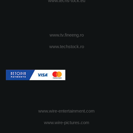
www.techs-tock.eu
www.tv.fineeng.ro
www.techstock.ro
www.wire-entertainment.com
www.wire-pictures.com