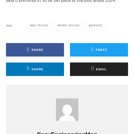
aibă o prezență în 50 de țări până la sfârșitul anului 2024.
AIC TRUCKS
FORD TRUCKS
SERVICE
TAGS
SHARE
TWEET
SHARE
EMAIL