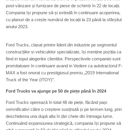
post-vânzare și furnizare de piese de schimb în 22 de locații.
Compania își propune să-și extindă în continuare acoperirea,
cu planuri de a crește numărul de locații la 23 până la sfârșitul
anului 2023.
Ford Trucks, clasat printre liderii din industrie pe segmentul
construcțiilor si vehiculelor specializate, își menține poziția ca
fiind in topul alegerilor clientilor. Perspectivele companiei sunt
promitatoare în continuare avand in Vedere ca autotractorul F-
MAX a fost onorat cu prestigiosul premiu „2019 International
Truck of the Year (ITOY)”.
Ford Trucks va ajunge pe 50 de piețe până în 2024
Ford Trucks operează în total 48 de piețe, făcând pași
semnificativi către o creștere susținută și pe termen lung, prin
deschiderea una după alta în țări cheie din întreaga lume.
Continuând expansiunea strategică, compania își propune să