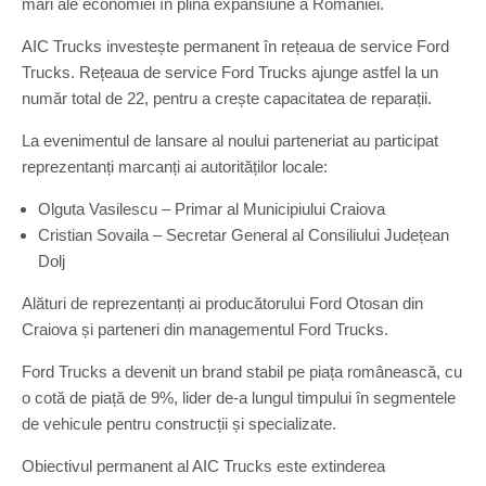
mari ale economiei în plină expansiune a României.
AIC Trucks investește permanent în rețeaua de service Ford
Trucks. Rețeaua de service Ford Trucks ajunge astfel la un
număr total de 22, pentru a crește capacitatea de reparații.
La evenimentul de lansare al noului parteneriat au participat
reprezentanți marcanți ai autorităților locale:
Olguta Vasilescu – Primar al Municipiului Craiova
Cristian Sovaila – Secretar General al Consiliului Județean
Dolj
Alături de reprezentanți ai producătorului Ford Otosan din
Craiova și parteneri din managementul Ford Trucks.
Ford Trucks a devenit un brand stabil pe piața românească, cu
o cotă de piață de 9%, lider de-a lungul timpului în segmentele
de vehicule pentru construcții și specializate.
Obiectivul permanent al AIC Trucks este extinderea