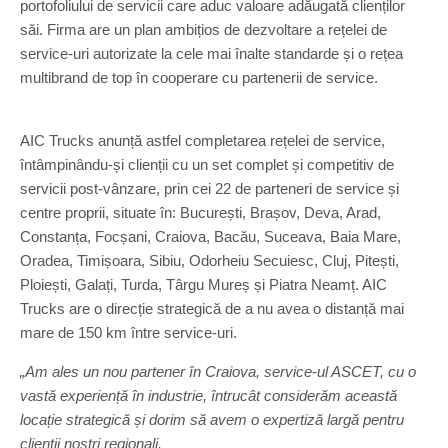
portofoliului de servicii care aduc valoare adăugată clienților
săi. Firma are un plan ambițios de dezvoltare a rețelei de
service-uri autorizate la cele mai înalte standarde și o rețea
multibrand de top în cooperare cu partenerii de service.
AIC Trucks anunță astfel completarea rețelei de service,
întâmpinându-și clienții cu un set complet și competitiv de
servicii post-vânzare, prin cei 22 de parteneri de service și
centre proprii, situate în: București, Brașov, Deva, Arad,
Constanța, Focșani, Craiova, Bacău, Suceava, Baia Mare,
Oradea, Timișoara, Sibiu, Odorheiu Secuiesc, Cluj, Pitești,
Ploiești, Galați, Turda, Târgu Mureș și Piatra Neamț. AIC
Trucks are o direcție strategică de a nu avea o distanță mai
mare de 150 km între service-uri.
„Am ales un nou partener în Craiova, service-ul ASCET, cu o
vastă experiență în industrie, întrucât considerăm această
locație strategică și dorim să avem o expertiză largă pentru
clienții noștri regionali.