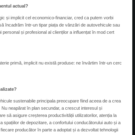
omentul actual?
c și implicit cel economico-financiar, cred ca putem vorbi
 încadrăm într-un tipar piața de vânzări de autovehicule sau
ersonal și profesional al clienților a influențat în mod cert
erie primă, implicit nu există produse: ne învârtim într-un cerc
alizate?
hicule sustenabile principala preocupare fiind aceea de a crea
 Nu neapărat în plan secundar, a crescut interesul și
 să asigure creșterea productivității utilizatorilor, atenția la
 a spațiilor de depozitare, a confortului conducătorului auto și a
fiecare producător în parte a adoptat și a dezvoltat tehnologii