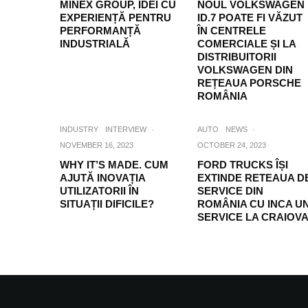
MINEX GROUP, IDEI CU
NOUL VOLKSWAGEN
EXPERIENȚĂ PENTRU
ID.7 POATE FI VĂZUT
PERFORMANȚĂ
ÎN CENTRELE
INDUSTRIALĂ
COMERCIALE ȘI LA
DISTRIBUITORII
VOLKSWAGEN DIN
REȚEAUA PORSCHE
ROMÂNIA
INDUSTRY
INTERVIEW
·
AUTO
NEWS
·
NOVEMBER 16, 2023
OCTOBER 24, 2023
WHY IT’S MADE. CUM
FORD TRUCKS ÎȘI
AJUTĂ INOVAȚIA
EXTINDE RETEAUA D
UTILIZATORII ÎN
SERVICE DIN
SITUAȚII DIFICILE?
ROMÂNIA CU INCA U
SERVICE LA CRAIOV