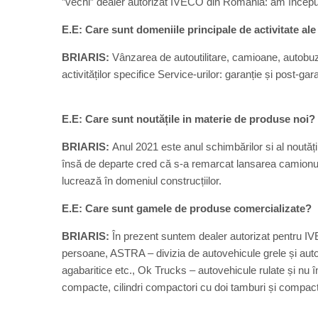
”vechi” dealer autorizat IVECO din România: am început
E.E: Care sunt domeniile principale de activitate al
BRIARIS:
Vânzarea de autoutilitare, camioane, autobuze,
activităților specifice Service-urilor: garanție și post-gar
E.E: Care sunt noutățile in materie de produse noi?
BRIARIS:
Anul 2021 este anul schimbărilor si al noutățil
însă de departe cred că s-a remarcat lansarea camionul
lucrează în domeniul construcțiilor.
E.E: Care sunt gamele de produse comercializate?
BRIARIS:
În prezent suntem dealer autorizat pentru I
persoane, ASTRA – divizia de autovehicule grele și autove
agabaritice etc., Ok Trucks – autovehicule rulate și nu
compacte, cilindri compactori cu doi tamburi și compact