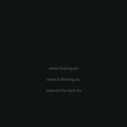
www.fineeng.eu
www.tv.fineeng.eu
www.techs-tock.eu