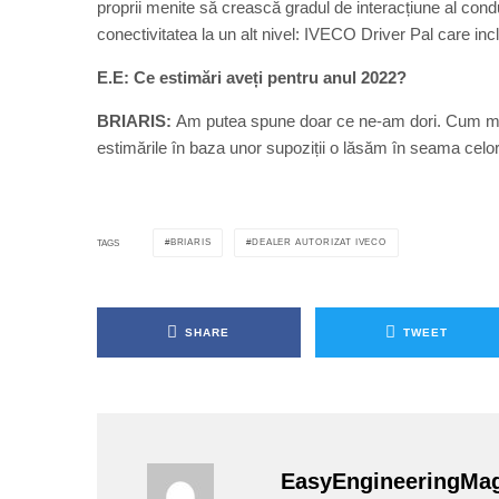
proprii menite să crească gradul de interacțiune al con
conectivitatea la un alt nivel: IVECO Driver Pal care
E.E: Ce estimări aveți pentru anul 2022?
BRIARIS:
Am putea spune doar ce ne-am dori. Cum menț
estimările în baza unor supoziții o lăsăm în seama celo
BRIARIS
DEALER AUTORIZAT IVECO
TAGS
SHARE
TWEET
EasyEngineeringMa