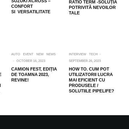
SUZUKI ACROSS –
RATIO TERM -SOLUȚIA
CONFORT
POTRIVITĂ NEVOILOR
SI VERSATILITATE
TALE
AUTO
EVENT
NEW
NEWS
INTERVIEW
TECH
·
·
OCTOBER 16, 2023
SEPTEMBER 26, 2023
CAMION FEST, EDIȚIA
HOW TO. CUM POT
E
DE TOAMNA 2023,
UTILIZATORII LUCRA
REVINE!
MAI EFICIENT CU
N
PRODUSELE /
A
SOLUTIILE PIPELIFE?