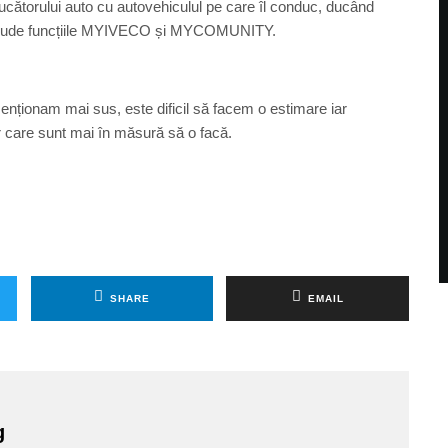
ducătorului auto cu autovehiculul pe care îl conduc, ducând
 include funcțiile MYIVECO și MYCOMUNITY.
ionam mai sus, este dificil să facem o estimare iar
r care sunt mai în măsură să o facă.
SHARE
EMAIL
g