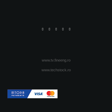
www.tv.fineeng.ro
www.techstock.ro