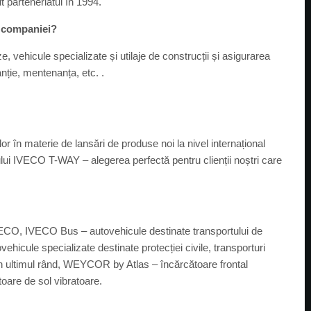
 parteneriatul în 1994.
e companiei?
 vehicule specializate și utilaje de construcții și asigurarea
anție, mentenanța, etc. .
or în materie de lansări de produse noi la nivel internațional
ui IVECO T-WAY – alegerea perfectă pentru clienții noștri care
VECO, IVECO Bus – autovehicule destinate transportului de
hicule specializate destinate protecției civile, transporturi
 în ultimul rând, WEYCOR by Atlas – încărcătoare frontal
oare de sol vibratoare.