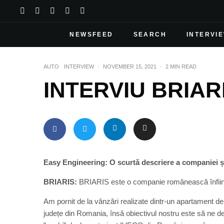
NEWSFEED
SEARCH
INTERVI
AUTO
INTERVIEW
·
NOVEMBER 15, 2021
·
2 MIN READ
INTERVIU BRIAR
Easy Engineering: O scurtă descriere a companiei și a
BRIARIS:
BRIARIS este o companie românească înființ
Am pornit de la vânzări realizate dintr-un apartament d
județe din Romania, însă obiectivul nostru este să ne 