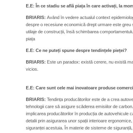
E.E: În ce stadiu se află piața în care activați, la m
BRIARIS:
Având în vedere actualul context epidemiologi
despre o recesiune economică drept urmare este greu să
utilaje de construcții, însă schimbarea comportamentului p
piața
E.E: Ce ne puteți spune despre tendințele pieței?
BRIARIS:
Este un paradox: există cerere, nu există mat
vicios.
E.E: Care sunt cele mai inovatoare produse comerci
BRIARIS:
Tendința producătorilor este de a crea autove
tehnologii care să asigure scăderea emisiilor de carbon.
implicarea producătorilor în producția de autovehicule care
detalii prin asigurarea unor spații interioare ergonomice,
siguranței acestuia. În materie de sisteme de siguranță, 