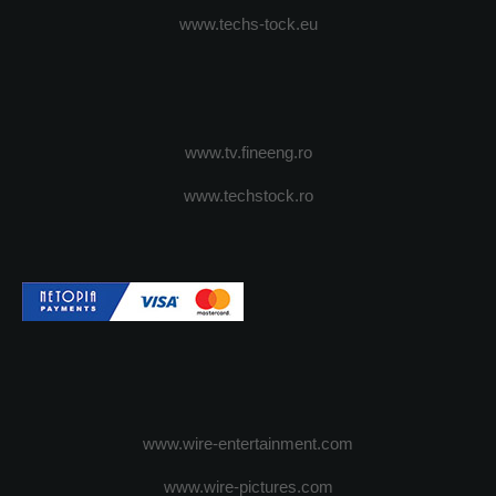
www.techs-tock.eu
www.tv.fineeng.ro
www.techstock.ro
www.wire-entertainment.com
www.wire-pictures.com