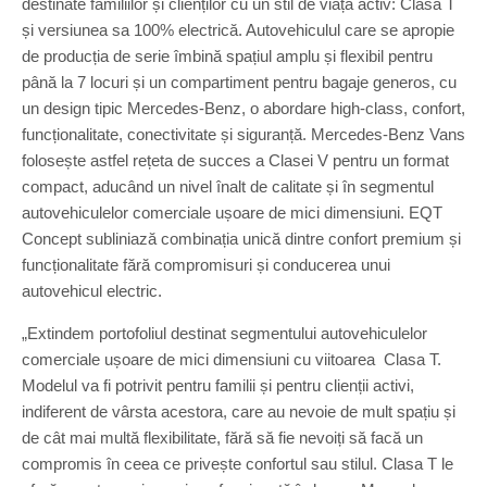
destinate familiilor și clienților cu un stil de viață activ: Clasa T
și versiunea sa 100% electrică. Autovehiculul care se apropie
de producția de serie îmbină spațiul amplu și flexibil pentru
până la 7 locuri și un compartiment pentru bagaje generos, cu
un design tipic Mercedes-Benz, o abordare high-class, confort,
funcționalitate, conectivitate și siguranță. Mercedes-Benz Vans
folosește astfel rețeta de succes a Clasei V pentru un format
compact, aducând un nivel înalt de calitate și în segmentul
autovehiculelor comerciale ușoare de mici dimensiuni. EQT
Concept subliniază combinația unică dintre confort premium și
funcționalitate fără compromisuri și conducerea unui
autovehicul electric.
„Extindem portofoliul destinat segmentului autovehiculelor
comerciale ușoare de mici dimensiuni cu viitoarea Clasa T.
Modelul va fi potrivit pentru familii și pentru clienții activi,
indiferent de vârsta acestora, care au nevoie de mult spațiu și
de cât mai multă flexibilitate, fără să fie nevoiți să facă un
compromis în ceea ce privește confortul sau stilul. Clasa T le