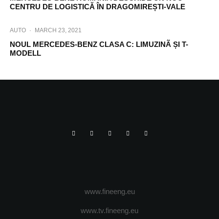
CENTRU DE LOGISTICĂ ÎN DRAGOMIREȘTI-VALE
AUTO
·
MARCH 23, 2021
NOUL MERCEDES-BENZ CLASA C: LIMUZINÃ ȘI T-
MODELL
www.fineeng.eu
www.tv.fineeng.eu