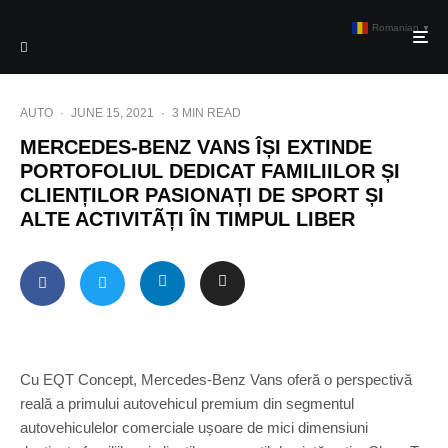
Romanian
▼
AUTO
·
JUNE 15, 2021
·
3 MIN READ
MERCEDES-BENZ VANS ÎȘI EXTINDE
PORTOFOLIUL DEDICAT FAMILIILOR ȘI
CLIENȚILOR PASIONAȚI DE SPORT ȘI
ALTE ACTIVITÃȚI ÎN TIMPUL LIBER
Cu EQT Concept, Mercedes-Benz Vans oferă o perspectivă
reală a primului autovehicul premium din segmentul
autovehiculelor comerciale ușoare de mici dimensiuni