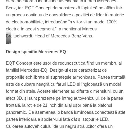
oferă acestora o incursiune fascinantă în lumea Mercedes-
Benz, iar EQT Concept demonstrează faptul că ne aflăm într-
un proces continuu de consolidare a poziției de lider în materie
de electromobilitate, introducând în viitor și un model 100%
electric în acest segment.”, a menționat Marcus
Breitschwerdt, Head of Mercedes-Benz Vans.
M
e
Design specific Mercedes-EQ
r
c
EQT Concept este ușor de recunoscut ca fiind un membru al
e
familiei Mercedes-EQ. Design-ul este caracterizat de
d
proporțiile echilibrate și suprafețele armonioase. Partea frontală
e
s
este de culoare neagră cu faruri LED și înglobează un model
-
format din stele. Aceste elemente au diferite dimensiuni, cu un
E
efect 3D, și sunt prezente pe întreg autovehiculul, de la partea
Q
frontală, la roțile de 21 inch din aliaj ușor până la plafonul
C
o
panoramic. De asemenea, o bandă luminoasă conectează atât
n
partea inferioară a spoiler-ului față cât și stopurile LED.
c
Culoarea autovehiculului de un negru strălucitor oferă un
e