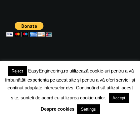
EasyEngineering.ro utilizează cookie-uri pentru a vă
Reject
(c) 2024 - FineEngineeringMagazine. All rights reserved.
îmbunătăți experiența pe acest site și pentru a vă oferi servicii și
DESPRE NOI
ADVERTISING
JOBS
DESPRE COOKIES
conținut adaptate intereselor dvs. Continuând să utilizați acest
site, sunteți de acord cu utilizarea cookie-urilor.
Accept
POLITICA DE CONFIDENTIALITATE
TERMENI SI CONDITII
Despre cookies
Settings