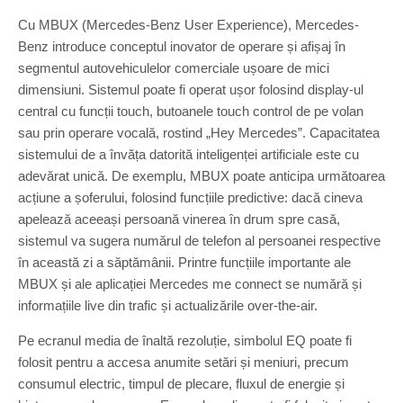
r
e
c
Cu MBUX (Mercedes-Benz User Experience), Mercedes-
p
e
Benz introduce conceptul inovator de operare și afișaj în
t
d
E
segmentul autovehiculelor comerciale ușoare de mici
e
Q
s
dimensiuni. Sistemul poate fi operat ușor folosind display-ul
T
-
central cu funcții touch, butoanele touch control de pe volan
2
E
sau prin operare vocală, rostind „Hey Mercedes”. Capacitatea
0
Q
2
sistemului de a învăța datorită inteligenței artificiale este cu
C
1
o
adevărat unică. De exemplu, MBUX poate anticipa următoarea
n
acțiune a șoferului, folosind funcțiile predictive: dacă cineva
c
apelează aceeași persoană vinerea în drum spre casă,
e
sistemul va sugera numărul de telefon al persoanei respective
p
t
în această zi a săptămânii. Printre funcțiile importante ale
E
MBUX și ale aplicației Mercedes me connect se numără și
Q
informațiile live din trafic și actualizările over-the-air.
T
2
Pe ecranul media de înaltă rezoluție, simbolul EQ poate fi
0
2
folosit pentru a accesa anumite setări și meniuri, precum
1
consumul electric, timpul de plecare, fluxul de energie și
M