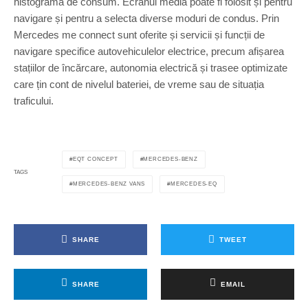
histograma de consum. Ecranul media poate fi folosit și pentru
e
navigare și pentru a selecta diverse moduri de condus. Prin
r
c
Mercedes me connect sunt oferite și servicii și funcții de
e
navigare specifice autovehiculelor electrice, precum afișarea
d
stațiilor de încărcare, autonomia electrică și trasee optimizate
e
care țin cont de nivelul bateriei, de vreme sau de situația
s
-
traficului.
E
Q
C
o
EQT CONCEPT
MERCEDES-BENZ
n
TAGS
c
MERCEDES-BENZ VANS
MERCEDES-EQ
e
p
t
E
SHARE
TWEET
Q
T
2
0
SHARE
EMAIL
2
1