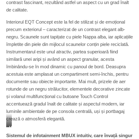
contrast fascinant, rezultând astfel un aspect cu un grad înalt
p
t
de calitate.
E
Q
Interiorul EQT Concept este la fel de stilizat și de emoțional
T
precum exteriorul – caracterizat de un contrast elegant alb-
2
negru. Scaunele sunt tapițate cu piele Nappa alba, iar aplicațiile
0
2
împletite din piele din mijlocul scaunelor conțin piele reciclată.
1
Instrumentarul este unul atractiv, partea superioară fiind
M
similară unei aripi și având un aspect granular, acesta
e
îmbinându-se în mod dinamic cu panoul de bord. Deasupra
r
c
acestuia este amplasat un compartiment semi-închis, pentru
e
documente sau obiecte importante. Mai mult, prizele de aer
d
rotunde de un negru strălucitor, elementele decorative zincate
e
și volanul multifuncțional cu butoane Touch Control
s
-
accentuează gradul înalt de calitate și aspectul modern, iar
E
luminile ambientale de pe consola centrală, uși și portbagaj
Q
crează o atmosferă elegantă.
C
o
M
n
e
Sistemul de infotainment MBUX intuitiv, care învață singur
c