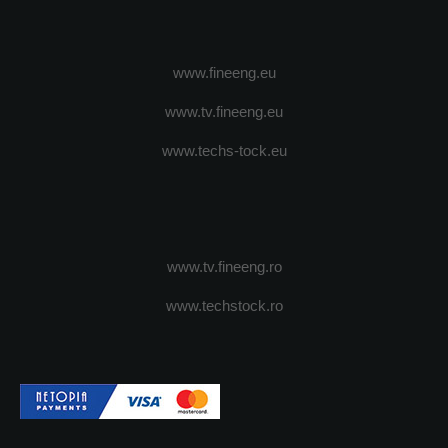
www.fineeng.eu
www.tv.fineeng.eu
www.techs-tock.eu
www.tv.fineeng.ro
www.techstock.ro