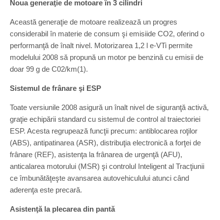
Noua generaţie de motoare în 3 cilindri
Această generaţie de motoare realizează un progres
considerabil în materie de consum şi emisiide CO2, oferind o
performanţă de înalt nivel. Motorizarea 1,2 l e-VTi permite
modelului 2008 să propună un motor pe benzină cu emisii de
doar 99 g de C02/km(1).
Sistemul de frânare şi ESP
Toate versiunile 2008 asigură un înalt nivel de siguranţă activă,
graţie echipării standard cu sistemul de control al traiectoriei
ESP. Acesta regrupează funcţii precum: antiblocarea roţilor
(ABS), antipatinarea (ASR), distribuţia electronică a forţei de
frânare (REF), asistenţa la frânarea de urgenţă (AFU),
anticalarea motorului (MSR) şi controlul Inteligent al Tracţiunii
ce îmbunătăţeşte avansarea autovehiculului atunci când
aderenţa este precară.
Asistenţă la plecarea din pantă