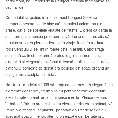
performant, noul model de la Peugeot prezintă mari şanse să
devină lider.
Confortabil și spațios în interior, noul Peugeot 2008 se
comportă neașteptat de bine atât în traficul aglomerat din
orașe, cât și pe șoselele virajate de munte. E drept că garda la
sol mare și suspensia prea permisivă dau uneori senzația că
mașina ar putea pierde aderența în viraje, însă, în realitate,
roțile vehiculului se „înfig“ foarte bine în asfalt. Capota faţă
sculptată cu fineţe, exprimă protecţie şi rafinament. Linia
dinamică şi elegantă a plafonului denotă profilul. Linia fluidă a
plafonului porneşte de deasupra locurilor din spate creând un
design unic, sculptat în metal.
Habitaclul modelului 2008 vă propune o atmosferă elegantă, cu
elemente deosebite, ce îmbină cu perspicacitate decorurile
atent lucrate cu ambianţa luminoasă inedită. Planşa de bord
îmbrăcată într-un material fin, cu elemente din crom satinat, vă
îmbie s-o atingeţi, iar plafonul panoramic vitrat deschide cu
adevărat spaţiul interior, oferind o senzaţie de libertate şi o