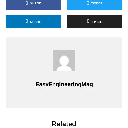
SHARE
TWEET
SHARE
EMAIL
EasyEngineeringMag
Related