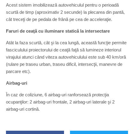
Acest sistem imobilizează autovehiculul pentru o perioadă
scurtă de timp (aproximativ 2 secunde) la plecarea din pantă,
cât treceţi de pe pedala de frână pe cea de acceleraţie.
Faruri de ceaţă cu iluminare statică la intersectare
Atât la faza scurtă, cât şi la cea lungă, această funcţie permite
fasciculului proiectorului de ceaţă faţă să lumineze interiorul
virajului atunci când viteza autovehiculului este sub 40 km/oră
(rulare pe traseu urban, traseu dificil, intersecţii, manevre de
parcare etc).
Airbag-uri
În caz de coliziune, 6 airbag-uri ranforsează protecţia
ocupanţilor: 2 airbag-uri frontale, 2 airbag-uri laterale şi 2
airbag-uri cortină.