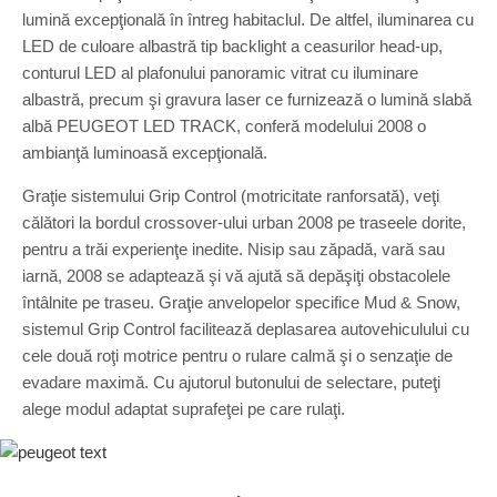
lumină excepţională în întreg habitaclul. De altfel, iluminarea cu
LED de culoare albastră tip backlight a ceasurilor head-up,
conturul LED al plafonului panoramic vitrat cu iluminare
albastră, precum şi gravura laser ce furnizează o lumină slabă
albă PEUGEOT LED TRACK, conferă modelului 2008 o
ambianţă luminoasă excepţională.
Graţie sistemului Grip Control (motricitate ranforsată), veţi
călători la bordul crossover-ului urban 2008 pe traseele dorite,
pentru a trăi experienţe inedite. Nisip sau zăpadă, vară sau
iarnă, 2008 se adaptează şi vă ajută să depăşiţi obstacolele
întâlnite pe traseu. Graţie anvelopelor specifice Mud & Snow,
sistemul Grip Control facilitează deplasarea autovehiculului cu
cele două roţi motrice pentru o rulare calmă şi o senzaţie de
evadare maximă. Cu ajutorul butonului de selectare, puteţi
alege modul adaptat suprafeţei pe care rulaţi.