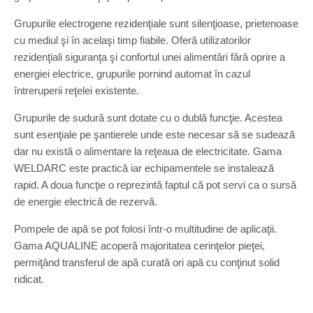
Grupurile electrogene rezidenţiale sunt silenţioase, prietenoase
cu mediul şi în acelaşi timp fiabile. Oferă utilizatorilor
rezidenţiali siguranţa şi confortul unei alimentări fără oprire a
energiei electrice, grupurile pornind automat în cazul
întreruperii reţelei existente.
Grupurile de sudură sunt dotate cu o dublă funcţie. Acestea
sunt esenţiale pe şantierele unde este necesar să se sudează
dar nu există o alimentare la reţeaua de electricitate. Gama
WELDARC este practică iar echipamentele se instalează
rapid. A doua funcţie o reprezintă faptul că pot servi ca o sursă
de energie electrică de rezervă.
Pompele de apă se pot folosi într-o multitudine de aplicaţii.
Gama AQUALINE acoperă majoritatea cerinţelor pieţei,
permiţând transferul de apă curată ori apă cu conţinut solid
ridicat.