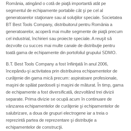
România, atingând o cotă de piaţă importantă atât pe
segmentul de echipamente portabile cât şi pe cel al
generatoarelor staţionare sau al soluţiilor speciale. Societatea
BT Best Tools Company, distribuitorul pentru România a
generatoarelor, acoperă mai multe segmente de piaţă precum
cel industrial, închirieri sau proiecte speciale. A reuşit să
dezvolte cu succes mai multe canale de distribuţie pentru
toată gama de echipamente din portofoliul grupului SDMO.
B.T. Best Tools Company a fost înfiinţată în anul 2006,
începându-şi activitatea prin distribuirea echipamentelor de
curăţenie din gama mică precum: aspiratoare profesionale,
maşini de spălat pardoseli şi maşini de măturat. În timp, gama
de echipamente a fost diversificată, dezvoltând trei divizii
separate. Prima divizie se ocupă acum în continuare de
vânzarea echipamentelor de curăţenie şi echipamentelor de
salubrizare, a doua de grupuri electrogene iar a treia o
reprezintă partea de reprezentare şi distribuţie a
echipamentelor de construcţii.