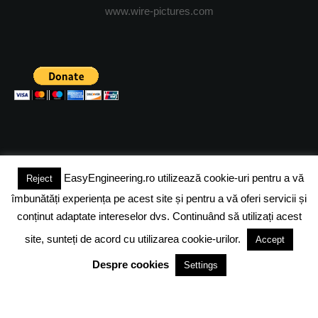
www.wire-pictures.com
EasyEngineering.ro utilizează cookie-uri pentru a vă
Reject
(c) 2024 - FineEngineeringMagazine. All rights reserved.
îmbunătăți experiența pe acest site și pentru a vă oferi servicii și
DESPRE NOI
ADVERTISING
JOBS
DESPRE COOKIES
conținut adaptate intereselor dvs. Continuând să utilizați acest
site, sunteți de acord cu utilizarea cookie-urilor.
Accept
POLITICA DE CONFIDENTIALITATE
TERMENI SI CONDITII
Despre cookies
Settings