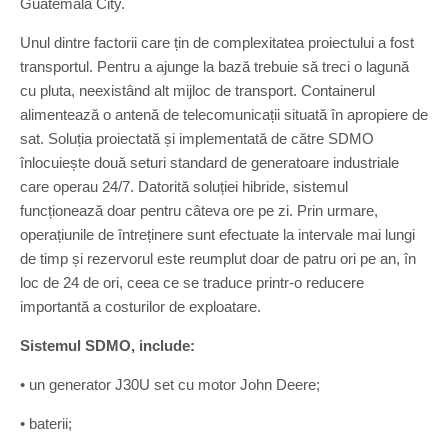
Guatemala City.
Unul dintre factorii care țin de complexitatea proiectului a fost
transportul. Pentru a ajunge la bază trebuie să treci o lagună
cu pluta, neexistând alt mijloc de transport. Containerul
alimentează o antenă de telecomunicații situată în apropiere de
sat. Soluția proiectată și implementată de către SDMO
înlocuiește două seturi standard de generatoare industriale
care operau 24/7. Datorită soluției hibride, sistemul
funcționează doar pentru câteva ore pe zi. Prin urmare,
operațiunile de întreținere sunt efectuate la intervale mai lungi
de timp și rezervorul este reumplut doar de patru ori pe an, în
loc de 24 de ori, ceea ce se traduce printr-o reducere
importantă a costurilor de exploatare.
Sistemul SDMO, include:
• un generator J30U set cu motor John Deere;
• baterii;