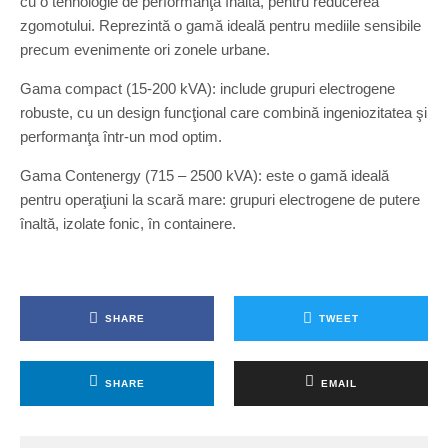
cu o tehnologie de performanţă înaltă, pentru reducerea
zgomotului. Reprezintă o gamă ideală pentru mediile sensibile
precum evenimente ori zonele urbane.
Gama compact (15-200 kVA): include grupuri electrogene
robuste, cu un design funcţional care combină ingeniozitatea şi
performanţa într-un mod optim.
Gama Contenergy (715 – 2500 kVA): este o gamă ideală
pentru operaţiuni la scară mare: grupuri electrogene de putere
înaltă, izolate fonic, în containere.
SHARE
TWEET
SHARE
EMAIL