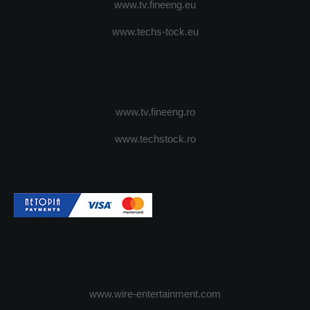
www.tv.fineeng.eu
www.techs-tock.eu
www.tv.fineeng.ro
www.techstock.ro
www.wire-entertainment.com