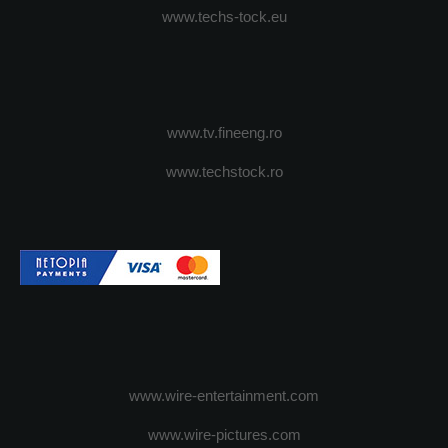
www.techs-tock.eu
www.tv.fineeng.ro
www.techstock.ro
www.wire-entertainment.com
www.wire-pictures.com