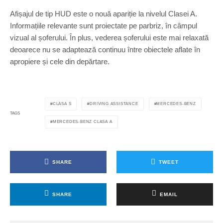
Afișajul de tip HUD este o nouă apariție la nivelul Clasei A.
Informațiile relevante sunt proiectate pe parbriz, în câmpul
vizual al șoferului. În plus, vederea șoferului este mai relaxată
deoarece nu se adaptează continuu între obiectele aflate în
apropiere și cele din depărtare.
CLASA S
DRIVING ASSISTANCE
MERCEDES-BENZ
TAGS
MERCEDES-BENZ CLASA A
SHARE
TWEET
SHARE
EMAIL