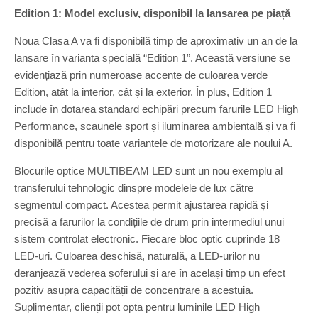
Edition 1: Model exclusiv, disponibil la lansarea pe piață
Noua Clasa A va fi disponibilă timp de aproximativ un an de la
lansare în varianta specială “Edition 1”. Această versiune se
evidențiază prin numeroase accente de culoarea verde
Edition, atât la interior, cât și la exterior. În plus, Edition 1
include în dotarea standard echipări precum farurile LED High
Performance, scaunele sport și iluminarea ambientală și va fi
disponibilă pentru toate variantele de motorizare ale noului A.
Blocurile optice MULTIBEAM LED sunt un nou exemplu al
transferului tehnologic dinspre modelele de lux către
segmentul compact. Acestea permit ajustarea rapidă și
precisă a farurilor la condițiile de drum prin intermediul unui
sistem controlat electronic. Fiecare bloc optic cuprinde 18
LED-uri. Culoarea deschisă, naturală, a LED-urilor nu
deranjează vederea șoferului și are în același timp un efect
pozitiv asupra capacității de concentrare a acestuia.
Suplimentar, clienții pot opta pentru luminile LED High