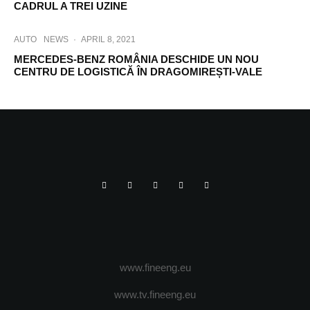
CADRUL A TREI UZINE
AUTO
NEWS
·
APRIL 8, 2021
MERCEDES-BENZ ROMÂNIA DESCHIDE UN NOU
CENTRU DE LOGISTICĂ ÎN DRAGOMIREȘTI-VALE
www.fineeng.eu
www.tv.fineeng.eu