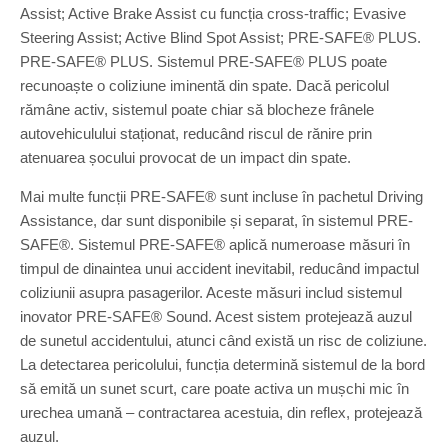
Assist; Active Brake Assist cu funcția cross-traffic; Evasive
Steering Assist; Active Blind Spot Assist; PRE-SAFE® PLUS.
PRE-SAFE® PLUS. Sistemul PRE-SAFE® PLUS poate
recunoaște o coliziune iminentă din spate. Dacă pericolul
rămâne activ, sistemul poate chiar să blocheze frânele
autovehiculului staționat, reducând riscul de rănire prin
atenuarea șocului provocat de un impact din spate.
Mai multe funcții PRE-SAFE® sunt incluse în pachetul Driving
Assistance, dar sunt disponibile și separat, în sistemul PRE-
SAFE®. Sistemul PRE-SAFE® aplică numeroase măsuri în
timpul de dinaintea unui accident inevitabil, reducând impactul
coliziunii asupra pasagerilor. Aceste măsuri includ sistemul
inovator PRE-SAFE® Sound. Acest sistem protejează auzul
de sunetul accidentului, atunci când există un risc de coliziune.
La detectarea pericolului, funcția determină sistemul de la bord
să emită un sunet scurt, care poate activa un mușchi mic în
urechea umană – contractarea acestuia, din reflex, protejează
auzul.