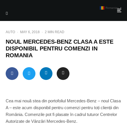
Romanian
▼
AUTO
·
MAY 6, 2018
·
2 MIN READ
NOUL MERCEDES-BENZ CLASA A ESTE
DISPONIBIL PENTRU COMENZI IN
ROMANIA
Cea mai nouă stea din portofoliul Mercedes-Benz – noul Clasa
A – este acum disponibil pentru comenzi pentru toți clienții din
România. Comenzile pot fi plasate în cadrul tuturor Centrelor
Autorizate de Vânzări Mercedes-Benz.