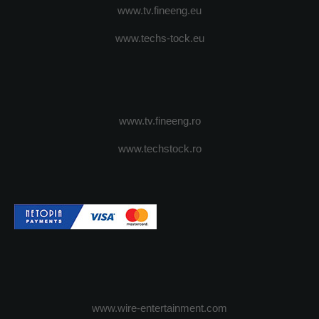
www.tv.fineeng.eu
www.techs-tock.eu
www.tv.fineeng.ro
www.techstock.ro
www.wire-entertainment.com