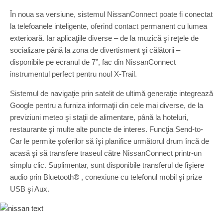
În noua sa versiune, sistemul NissanConnect poate fi conectat
la telefoanele inteligente, oferind contact permanent cu lumea
exterioară. Iar aplicaţiile diverse – de la muzică şi reţele de
socializare până la zona de divertisment şi călătorii –
disponibile pe ecranul de 7”, fac din NissanConnect
instrumentul perfect pentru noul X-Trail.
Sistemul de navigaţie prin satelit de ultimă generaţie integrează
Google pentru a furniza informaţii din cele mai diverse, de la
previziuni meteo şi staţii de alimentare, până la hoteluri,
restaurante şi multe alte puncte de interes. Funcţia Send-to-
Car le permite şoferilor să îşi planifice următorul drum încă de
acasă şi să transfere traseul către NissanConnect printr-un
simplu clic. Suplimentar, sunt disponibile transferul de fişiere
audio prin Bluetooth® , conexiune cu telefonul mobil şi prize
USB şi Aux.