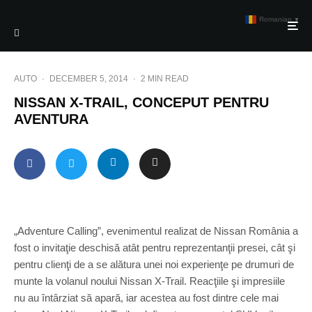
Romanian
▼
AUTO
·
DECEMBER 5, 2014
·
2 MIN READ
NISSAN X-TRAIL, CONCEPUT PENTRU
AVENTURA
„Adventure Calling”, evenimentul realizat de Nissan România a
fost o invitaţie deschisă atât pentru reprezentanţii presei, cât şi
pentru clienţi de a se alătura unei noi experienţe pe drumuri de
munte la volanul noului Nissan X-Trail. Reacţiile şi impresiile
nu au întârziat să apară, iar acestea au fost dintre cele mai