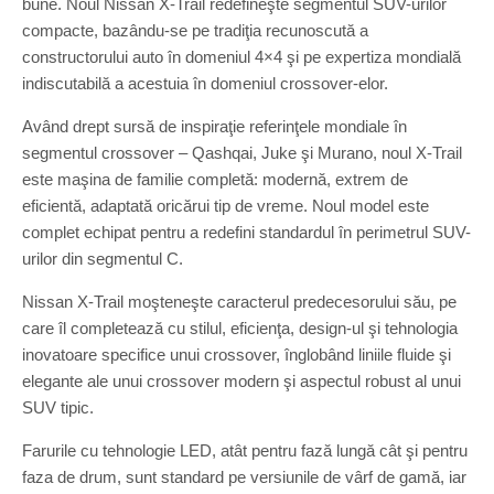
bune. Noul Nissan X-Trail redefineşte segmentul SUV-urilor
compacte, bazându-se pe tradiţia recunoscută a
constructorului auto în domeniul 4×4 şi pe expertiza mondială
indiscutabilă a acestuia în domeniul crossover-elor.
Având drept sursă de inspiraţie referinţele mondiale în
segmentul crossover – Qashqai, Juke şi Murano, noul X-Trail
este maşina de familie completă: modernă, extrem de
eficientă, adaptată oricărui tip de vreme. Noul model este
complet echipat pentru a redefini standardul în perimetrul SUV-
urilor din segmentul C.
Nissan X-Trail moşteneşte caracterul predecesorului său, pe
care îl completează cu stilul, eficienţa, design-ul şi tehnologia
inovatoare specifice unui crossover, înglobând liniile fluide şi
elegante ale unui crossover modern şi aspectul robust al unui
SUV tipic.
Farurile cu tehnologie LED, atât pentru fază lungă cât şi pentru
faza de drum, sunt standard pe versiunile de vârf de gamă, iar