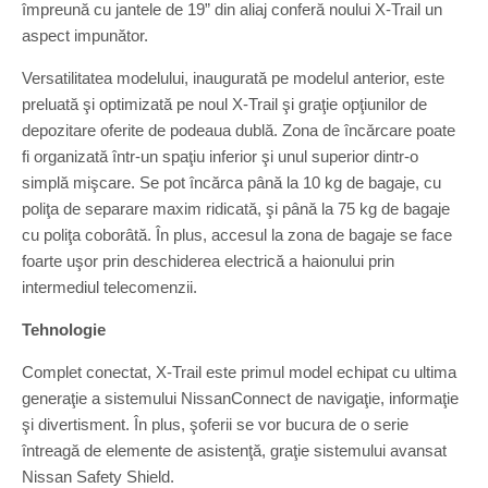
împreună cu jantele de 19” din aliaj conferă noului X-Trail un
aspect impunător.
Versatilitatea modelului, inaugurată pe modelul anterior, este
preluată şi optimizată pe noul X-Trail şi graţie opţiunilor de
depozitare oferite de podeaua dublă. Zona de încărcare poate
fi organizată într-un spaţiu inferior şi unul superior dintr-o
simplă mişcare. Se pot încărca până la 10 kg de bagaje, cu
poliţa de separare maxim ridicată, şi până la 75 kg de bagaje
cu poliţa coborâtă. În plus, accesul la zona de bagaje se face
foarte uşor prin deschiderea electrică a haionului prin
intermediul telecomenzii.
Tehnologie
Complet conectat, X-Trail este primul model echipat cu ultima
generaţie a sistemului NissanConnect de navigaţie, informaţie
şi divertisment. În plus, şoferii se vor bucura de o serie
întreagă de elemente de asistenţă, graţie sistemului avansat
Nissan Safety Shield.