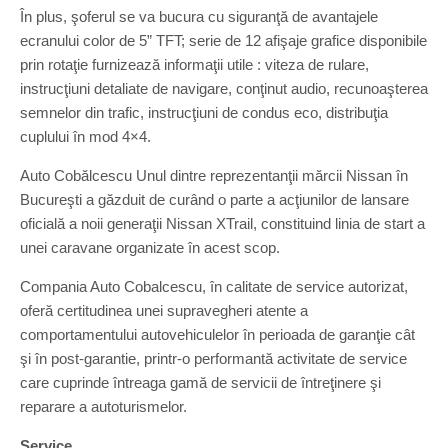
În plus, şoferul se va bucura cu siguranţă de avantajele
ecranului color de 5” TFT; serie de 12 afişaje grafice disponibile
prin rotaţie furnizează informaţii utile : viteza de rulare,
instrucţiuni detaliate de navigare, conţinut audio, recunoaşterea
semnelor din trafic, instrucţiuni de condus eco, distribuţia
cuplului în mod 4×4.
Auto Cobălcescu Unul dintre reprezentanţii mărcii Nissan în
Bucureşti a găzduit de curând o parte a acţiunilor de lansare
oficială a noii generaţii Nissan XTrail, constituind linia de start a
unei caravane organizate în acest scop.
Compania Auto Cobalcescu, în calitate de service autorizat,
oferă certitudinea unei supravegheri atente a
comportamentului autovehiculelor în perioada de garanţie cât
şi în post-garantie, printr-o performantă activitate de service
care cuprinde întreaga gamă de servicii de întreţinere şi
reparare a autoturismelor.
Service