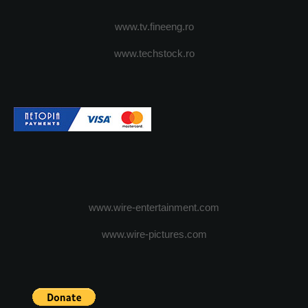
www.tv.fineeng.ro
www.techstock.ro
www.wire-entertainment.com
www.wire-pictures.com