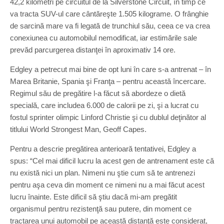
42,2 kilometri pe circuitul de la Silverstone Circuit, în timp ce
va tracta SUV-ul care cântăreşte 1.505 kilograme. O frânghie
de sarcină mare va fi legată de trunchiul său, ceea ce va crea
conexiunea cu automobilul nemodificat, iar estimările sale
prevăd parcurgerea distanţei în aproximativ 14 ore.
Edgley a petrecut mai bine de opt luni în care s-a antrenat – în
Marea Britanie, Spania şi Franţa – pentru această încercare.
Regimul său de pregătire l-a făcut să abordeze o dietă
specială, care includea 6.000 de calorii pe zi, şi a lucrat cu
fostul sprinter olimpic Linford Christie şi cu dublul deţinător al
titlului World Strongest Man, Geoff Capes.
Pentru a descrie pregătirea anterioară tentativei, Edgley a
spus: “Cel mai dificil lucru la acest gen de antrenament este că
nu există nici un plan. Nimeni nu ştie cum să te antrenezi
pentru aşa ceva din moment ce nimeni nu a mai făcut acest
lucru înainte. Este dificil să ştiu dacă mi-am pregătit
organismul pentru rezistenţă sau putere, din moment ce
tractarea unui automobil pe această distanţă este considerat,