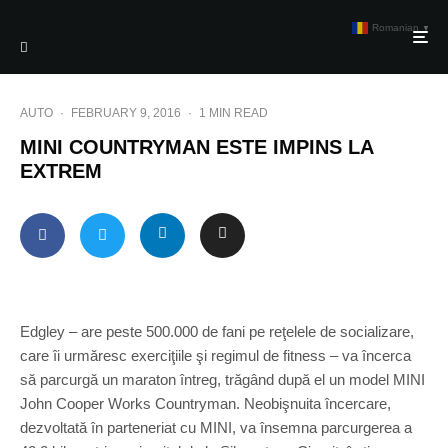
Romanian
▼
AUTO
·
FEBRUARY 9, 2016
·
1 MIN READ
MINI COUNTRYMAN ESTE IMPINS LA
EXTREM
Edgley – are peste 500.000 de fani pe reţelele de socializare,
care îi urmăresc exerciţiile şi regimul de fitness – va încerca
să parcurgă un maraton întreg, trăgând după el un model MINI
John Cooper Works Countryman. Neobişnuita încercare,
dezvoltată în parteneriat cu MINI, va însemna parcurgerea a