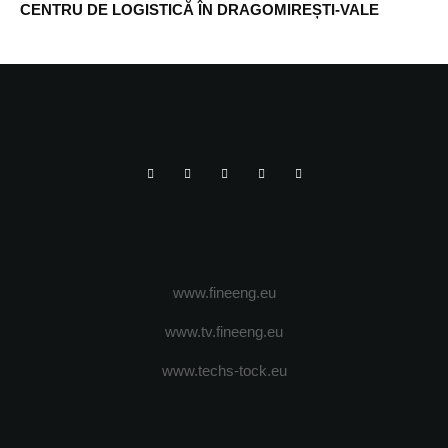
CENTRU DE LOGISTICĂ ÎN DRAGOMIREȘTI-VALE
www.fineeng.eu
www.tv.fineeng.eu
www.techs-tock.eu