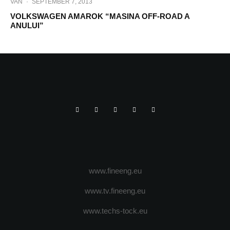
VAN
·
SEPTEMBER 7, 2013
VOLKSWAGEN AMAROK “MASINA OFF-ROAD A
ANULUI”
www.fineeng.eu
www.tv.fineeng.eu
www.techs-tock.eu