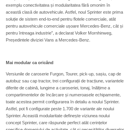
exemplu conectivitatea și modularitatea fără omonim în
această clasă de autovehicule. Astfel, noul Sprinter este prima
soluție de sistem end-to-end pentru flotele comerciale, atât
pentru autovehicule comerciale ușoare Mercedes-Benz, cât și
pentru întreaga industrie”, a declarat Volker Mornhinweg,
Președintele diviziei Vans a Mercedes-Benz.
Mai modular ca oricând
Versiunile de caroserie Furgon, Tourer, pick-up, sașiu, cap de
autobuz sau cap tractor, trei configurații de tracțiune, variantele
diferite de cabină, lungime a caroseriei, tonaj, înălțime a
compartimentelor de încărcare și numeroasele echipamente,
toate acestea permit configurarea în detaliu a noului Sprinter.
Astfel, pot fi configurate peste 1.700 de variante ale noului
Sprinter. Această modularitate definește viziunea noului
concept Sprinter, care răspunde perfect atât cerințelor
specifice domeniului de activitate, cât și necesităților diverselor