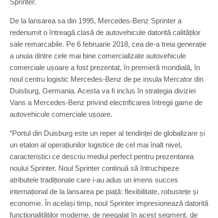
Sprinter.
De la lansarea sa din 1995, Mercedes-Benz Sprinter a
redenumit o întreagă clasă de autovehicule datorită calităților
sale remarcabile. Pe 6 februarie 2018, cea de-a treia generație
a unuia dintre cele mai bine comercializate autovehicule
comerciale ușoare a fost prezentat, în premieră mondială, în
noul centru logistic Mercedes-Benz de pe insula Mercator din
Duisburg, Germania. Acesta va fi inclus în strategia diviziei
Vans a Mercedes-Benz privind electrificarea întregii game de
autovehicule comerciale ușoare.
“Portul din Duisburg este un reper al tendinței de globalizare și
un etalon al operațiunilor logistice de cel mai înalt nivel,
caracteristici ce descriu mediul perfect pentru prezentarea
noului Sprinter. Noul Sprinter continuă să întruchipeze
atributele tradiționale care i-au adus un imens succes
internațional de la lansarea pe piață: flexibilitate, robustețe și
economie. În același timp, noul Sprinter impresionează datorită
funcționalităților moderne, de neegalat în acest segment, de