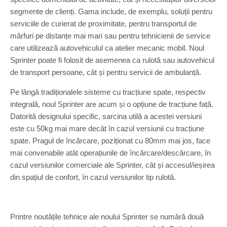
segmente de clienți. Gama include, de exemplu, soluții pentru
serviciile de curierat de proximitate, pentru transportul de
mărfuri pe distanțe mai mari sau pentru tehnicienii de service
care utilizează autovehiculul ca atelier mecanic mobil. Noul
Sprinter poate fi folosit de asemenea ca rulotă sau autovehicul
de transport persoane, cât și pentru servicii de ambulanță.
Pe lângă tradiționalele sisteme cu tracțiune spate, respectiv
integrală, noul Sprinter are acum și o opțiune de tracțiune față.
Datorită designului specific, sarcina utilă a acestei versiuni
este cu 50kg mai mare decât în cazul versiunii cu tracțiune
spate. Pragul de încărcare, poziționat cu 80mm mai jos, face
mai convenabile atât operațiunile de încărcare/descărcare, în
cazul versiunilor comerciale ale Sprinter, cât și accesul/ieșirea
din spațiul de confort, în cazul versiunilor tip rulotă.
Printre noutățile tehnice ale noului Sprinter se numără două