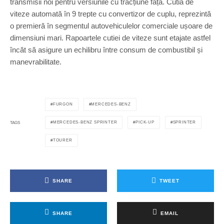
transmisii noi pentru versiunile cu tracțiune față. Cutia de
viteze automată în 9 trepte cu convertizor de cuplu, reprezintă
o premieră în segmentul autovehiculelor comerciale ușoare de
dimensiuni mari. Rapoartele cutiei de viteze sunt etajate astfel
încăt să asigure un echilibru între consum de combustibil și
manevrabilitate.
FURGON
MERCEDES-BENZ
MERCEDES-BENZ SPRINTER
PICK-UP
SPRINTER
TAGS
TOURER
SHARE
TWEET
SHARE
EMAIL