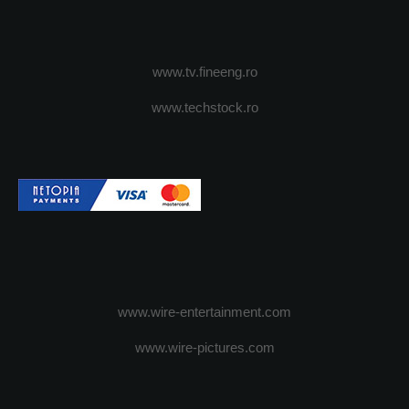
www.tv.fineeng.ro
www.techstock.ro
www.wire-entertainment.com
www.wire-pictures.com