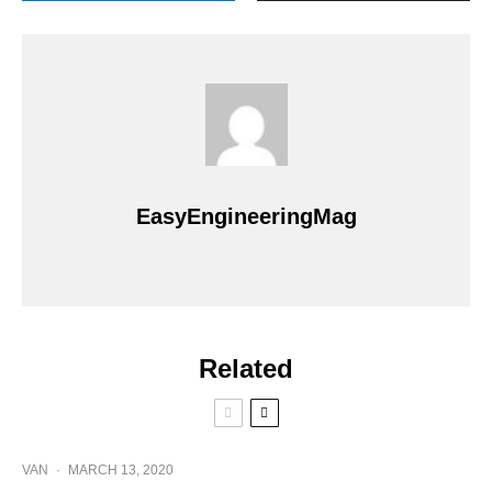
EasyEngineeringMag
Related
VAN
·
MARCH 13, 2020