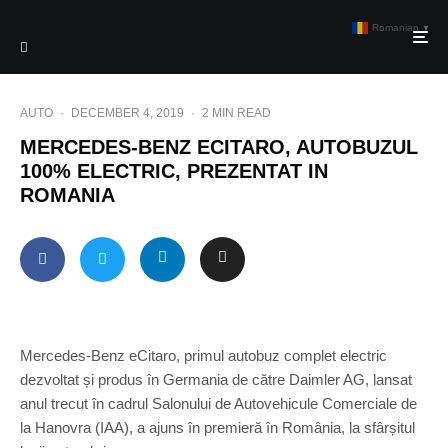
Romanian
▼
AUTO
·
DECEMBER 4, 2019
·
2 MIN READ
MERCEDES-BENZ ECITARO, AUTOBUZUL
100% ELECTRIC, PREZENTAT IN
ROMANIA
Mercedes-Benz eCitaro, primul autobuz complet electric
dezvoltat și produs în Germania de către Daimler AG, lansat
anul trecut în cadrul Salonului de Autovehicule Comerciale de
la Hanovra (IAA), a ajuns în premieră în România, la sfârșitul