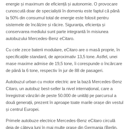
energie și maximum de eficiență și autonomie. O provocare
cunoscută doar de specialiștii în domeniu este faptul că pănă
la 50% din consumul total de energie este folosit pentru
sistemele de încălzire și răcire. Siguranța, eficiența și
conservarea mediului sunt parte integrantă în misiunea
autobuzului Mercedes-Benz eCitaro.
Cu cele zece baterii modulare, eCitaro are o masă proprie, în
specificațiile standard, de aproximativ 13,5 tone. Astfel, unei
mase maxime admise de 19,5 tone, îi corespunde o încărcare
de până la 6 tone, respectiv în jur de 88 de pasageri.
Autobuzul urban cu motor electric are la bază Mercedes-Benz
Citaro, un autobuz best-seller la nivel internațional, care a
înregistrat vânzări de peste 50.000 de unități pe parcursul a
două generații, prezent în aproape toate marile orașe din vestul
și centrul Europei.
Primele autobuze electrice Mercedes-Benz eCitaro circulă
deja de câteva luni în mai multe orașe din Germania (Berlin,