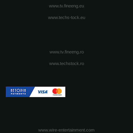
www.tv.fineeng.eu
www.techs-tock.eu
www.tv.fineeng.ro
www.techstock.ro
www.wire-entertainment.com