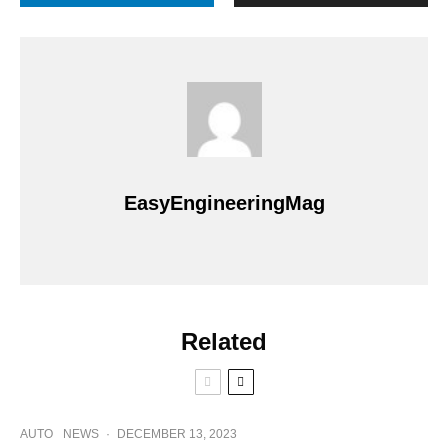
EasyEngineeringMag
Related
AUTO
NEWS
·
DECEMBER 13, 2023