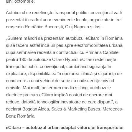
lunii octombrie.
Autobuzul ce redefinește transportul public convențional va fi
prezentat în cadrul unor evenimente locale, organizate în trei
orașe din România: București, Cluj-Napoca și Iași.
„Suntem mândri să prezentăm autobuzul eCitaro în România
și să facem astfel încă un pas spre electromobilitatea urbană,
după semnarea recentă a contractului cu Primăria Capitalei
pentru 130 de autobuze Citaro Hybrid. eCitaro redefinește
transportul public convențional, combinând siguranța în
exploatare, disponibilitatea în operarea zilnică și siguranța de
conducere a unui vehicul de serie cu noile cerințe privind
emisiile. Mai mult, pe termen mediu și lung, autobuzele
electrice precum eCitaro implică costuri de operare mai
reduse, datorită tehnologiilor inovatoare de care dispun.”, a
declarat Bogdan Aldea, Sales & Marketing Buses, Mercedes-
Benz România.
eCitaro – autobuzul urban adaptat viitorului transportului