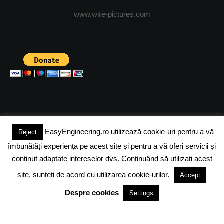
www.wire-pictures.com
EasyEngineering.ro utilizează cookie-uri pentru a vă
Reject
(c) 2024 - FineEngineeringMagazine. All rights reserved.
îmbunătăți experiența pe acest site și pentru a vă oferi servicii și
DESPRE NOI
ADVERTISING
JOBS
DESPRE COOKIES
conținut adaptate intereselor dvs. Continuând să utilizați acest
site, sunteți de acord cu utilizarea cookie-urilor.
Accept
POLITICA DE CONFIDENTIALITATE
TERMENI SI CONDITII
Despre cookies
Settings