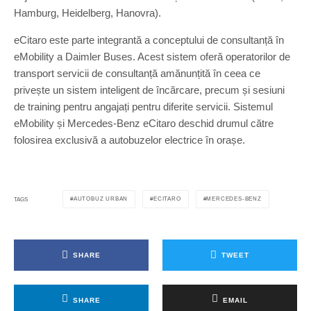
Hamburg, Heidelberg, Hanovra).
eCitaro este parte integrantă a conceptului de consultanță în
eMobility a Daimler Buses. Acest sistem oferă operatorilor de
transport servicii de consultanță amănunțită în ceea ce
privește un sistem inteligent de încărcare, precum și sesiuni
de training pentru angajați pentru diferite servicii. Sistemul
eMobility și Mercedes-Benz eCitaro deschid drumul către
folosirea exclusivă a autobuzelor electrice în orașe.
AUTOBUZ URBAN
ECITARO
MERCEDES-BENZ
TAGS
SHARE
TWEET
SHARE
EMAIL