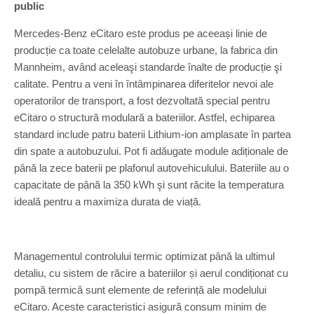
public
Mercedes-Benz eCitaro este produs pe aceeași linie de
producție ca toate celelalte autobuze urbane, la fabrica din
Mannheim, având aceleaşi standarde înalte de producție şi
calitate. Pentru a veni în întâmpinarea diferitelor nevoi ale
operatorilor de transport, a fost dezvoltată special pentru
eCitaro o structură modulară a bateriilor. Astfel, echiparea
standard include patru baterii Lithium-ion amplasate în partea
din spate a autobuzului. Pot fi adăugate module adiționale de
până la zece baterii pe plafonul autovehiculului. Bateriile au o
capacitate de până la 350 kWh şi sunt răcite la temperatura
ideală pentru a maximiza durata de viață.
Managementul controlului termic optimizat până la ultimul
detaliu, cu sistem de răcire a bateriilor și aerul condiționat cu
pompă termică sunt elemente de referință ale modelului
eCitaro. Aceste caracteristici asigură consum minim de