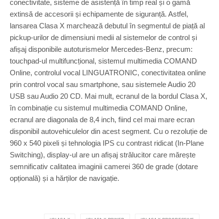
conectivitate, sisteme de asistență în timp real și o gamă
extinsă de accesorii și echipamente de siguranță. Astfel,
lansarea Clasa X marchează debutul în segmentul de piață al
pickup-urilor de dimensiuni medii al sistemelor de control și
afișaj disponibile autoturismelor Mercedes-Benz, precum:
touchpad-ul multifuncțional, sistemul multimedia COMAND
Online, controlul vocal LINGUATRONIC, conectivitatea online
prin control vocal sau smartphone, sau sistemele Audio 20
USB sau Audio 20 CD. Mai mult, ecranul de la bordul Clasa X,
în combinație cu sistemul multimedia COMAND Online,
ecranul are diagonala de 8,4 inch, fiind cel mai mare ecran
disponibil autovehiculelor din acest segment. Cu o rezoluție de
960 x 540 pixeli și tehnologia IPS cu contrast ridicat (In-Plane
Switching), display-ul are un afișaj strălucitor care mărește
semnificativ calitatea imaginii camerei 360 de grade (dotare
opțională) și a hărților de navigație.