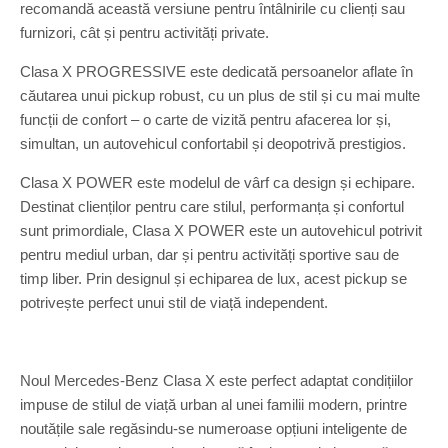
recomandă această versiune pentru întâlnirile cu clienți sau
furnizori, cât și pentru activități private.
Clasa X PROGRESSIVE este dedicată persoanelor aflate în
căutarea unui pickup robust, cu un plus de stil și cu mai multe
funcții de confort – o carte de vizită pentru afacerea lor și,
simultan, un autovehicul confortabil și deopotrivă prestigios.
Clasa X POWER este modelul de vârf ca design și echipare.
Destinat clienților pentru care stilul, performanța și confortul
sunt primordiale, Clasa X POWER este un autovehicul potrivit
pentru mediul urban, dar și pentru activități sportive sau de
timp liber. Prin designul și echiparea de lux, acest pickup se
potrivește perfect unui stil de viață independent.
Noul Mercedes-Benz Clasa X este perfect adaptat condițiilor
impuse de stilul de viață urban al unei familii modern, printre
noutățile sale regăsindu-se numeroase opțiuni inteligente de