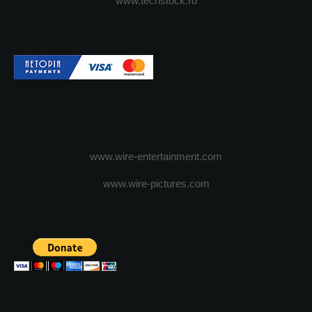
www.techstock.ro
www.wire-entertainment.com
www.wire-pictures.com