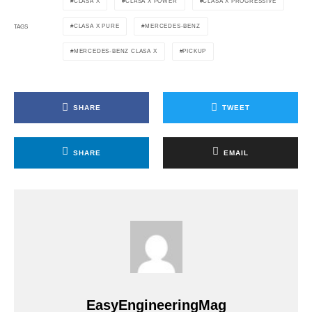
CLASA X
CLASA X POWER
CLASA X PROGRESSIVE
CLASA X PURE
MERCEDES-BENZ
TAGS
MERCEDES-BENZ CLASA X
PICKUP
SHARE
TWEET
SHARE
EMAIL
EasyEngineeringMag