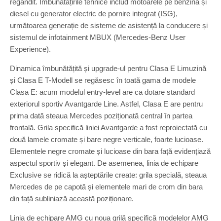
regândit. Îmbunătățirile tehnice includ motoarele pe benzină și
diesel cu generator electric de pornire integrat (ISG),
următoarea generație de sisteme de asistență la conducere și
sistemul de infotainment MBUX (Mercedes-Benz User
Experience).
Dinamica îmbunătățită și upgrade-ul pentru Clasa E Limuzină
și Clasa E T-Modell se regăsesc în toată gama de modele
Clasa E: acum modelul entry-level are ca dotare standard
exteriorul sportiv Avantgarde Line. Astfel, Clasa E are pentru
prima dată steaua Mercedes poziționată central în partea
frontală. Grila specifică liniei Avantgarde a fost reproiectată cu
două lamele cromate și bare negre verticale, foarte lucioase.
Elementele negre cromate și lucioase din bara față evidențiază
aspectul sportiv și elegant. De asemenea, linia de echipare
Exclusive se ridică la așteptările create: grila specială, steaua
Mercedes de pe capotă și elementele mari de crom din bara
din față subliniază această poziționare.
Linia de echipare AMG cu noua grilă specifică modelelor AMG