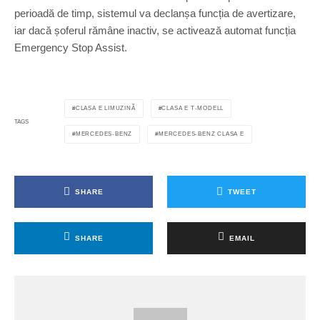
perioadă de timp, sistemul va declanșa funcția de avertizare,
iar dacă șoferul rămâne inactiv, se activează automat funcția
Emergency Stop Assist.
CLASA E LIMUZINĂ
CLASA E T-MODELL
TAGS
MERCEDES-BENZ
MERCEDES-BENZ CLASA E
SHARE
TWEET
SHARE
EMAIL