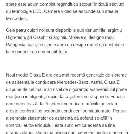
spate este acum complet regândit cu stopuri în două secțiuni
cu tehnologie LED. Camera video se ascunde sub steaua
Mercedes.
Cele patru culori noi sunt disponibile sub denumirile: argintiu
High-tech, gri Graphit și argintiu Mojave și designo roșu
Patagonia, dar şi noi jante aero cu design menit să contribuie
la economisirea combustibilului.
Noul model Clasa E are cea mai recentă generație de sisteme
de asistență la conducere Mercedes-Benz. Astfel, Clasa E
dispune de cel mai înalt nivel de siguranță: autovehiculul poate
reacționa inteligent și rapid dacă șoferul nu răspunde. Funcția
care detectează dacă șoferul nu mai are mâinile pe volan
crește confortul pe perioada conducerii semiautomate. Pentru
a semnala sistemelor de asistență că șoferul se află în
controlul autovehiculului, este suficient ca acesta să țină
strâns volanul. Dacă mâinile nu sunt pe volan pentru o anumită