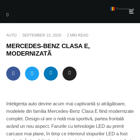
Romanian
▼
AUTO
·
SEPTEMBER 10, 2020
·
2 MIN READ
MERCEDES-BENZ CLASA E,
MODERNIZATÃ
Inteligența auto devine acum mai captivantă și atrăgătoare,
modelele din familia Mercedes-Benz Clasa E fiind modernizate
complet. Design-ul are o notă mai sportivă, partea frontală
având un nou aspect. Farurile cu tehnologie LED au primit
carcase mai plane, în timp ce interiorul stopurilor LED a fost