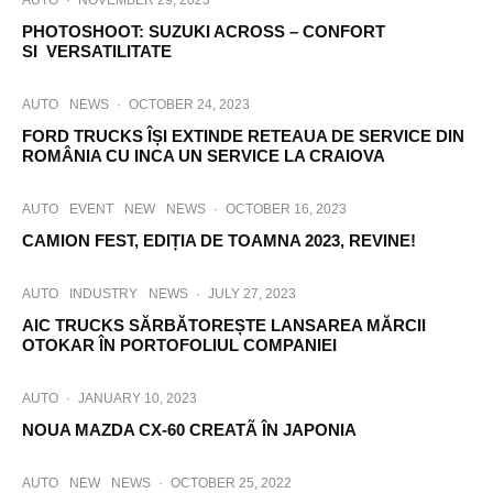
AUTO
·
NOVEMBER 29, 2023
PHOTOSHOOT: SUZUKI ACROSS – CONFORT
SI VERSATILITATE
AUTO
NEWS
·
OCTOBER 24, 2023
FORD TRUCKS ÎȘI EXTINDE RETEAUA DE SERVICE DIN
ROMÂNIA CU INCA UN SERVICE LA CRAIOVA
AUTO
EVENT
NEW
NEWS
·
OCTOBER 16, 2023
CAMION FEST, EDIȚIA DE TOAMNA 2023, REVINE!
AUTO
INDUSTRY
NEWS
·
JULY 27, 2023
AIC TRUCKS SĂRBĂTOREȘTE LANSAREA MĂRCII
OTOKAR ÎN PORTOFOLIUL COMPANIEI
AUTO
·
JANUARY 10, 2023
NOUA MAZDA CX-60 CREATÃ ÎN JAPONIA
AUTO
NEW
NEWS
·
OCTOBER 25, 2022