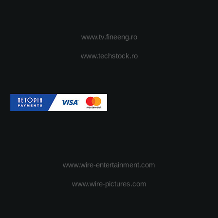
www.tv.fineeng.ro
www.techstock.ro
www.wire-entertainment.com
www.wire-pictures.com