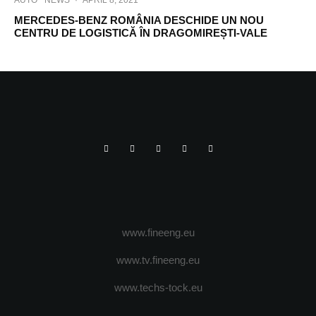
AUTO
NEWS
·
APRIL 8, 2021
MERCEDES-BENZ ROMÂNIA DESCHIDE UN NOU
CENTRU DE LOGISTICĂ ÎN DRAGOMIREȘTI-VALE
www.fineeng.eu
www.tv.fineeng.eu
www.techs-tock.eu