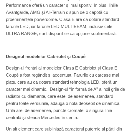
Performance oferă un caracter și mai sportiv. În plus, liniile
Avantgarde, AMG și All-Terrain dispun de o capotă cu
proeminențele powerdome. Clasa E are ca dotare standard
farurile LED, iar farurile LED MULTIBEAM, inclusiv cele
ULTRA RANGE, sunt disponibile ca opțiune suplimentară.
Designul modelelor Cabriolet și Coupé
Design-ul frontal al modelelor Clasa E Cabriolet și Clasa E
Coupé a fost regândit și accentuat. Farurile cu carcase mai
plate, care au ca dotare standard tehnologia LED, oferă un
caracter mai dinamic. Design-ul “în formă de A” al noii grile de
radiator cu diamante, care este, de asemenea, standard
pentru toate versiunile, adaugă o notă deosebit de dinamică.
Grila are, de asemenea, puncte cromate, o singură linie
centrală și steaua Mercedes în centru.
Un alt element care subliniază caracterul puternic al părții din