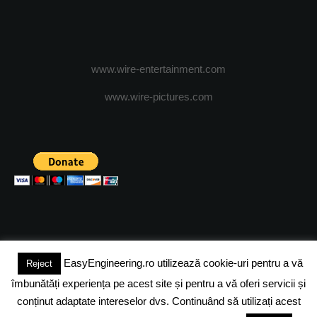
www.wire-entertainment.com
www.wire-pictures.com
EasyEngineering.ro utilizează cookie-uri pentru a vă
Reject
(c) 2024 - FineEngineeringMagazine. All rights reserved.
îmbunătăți experiența pe acest site și pentru a vă oferi servicii și
DESPRE NOI
ADVERTISING
JOBS
DESPRE COOKIES
conținut adaptate intereselor dvs. Continuând să utilizați acest