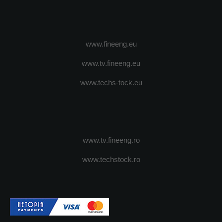
www.fineeng.eu
www.tv.fineeng.eu
www.techs-tock.eu
www.tv.fineeng.ro
www.techstock.ro