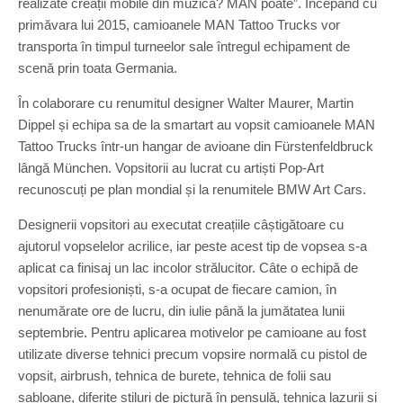
realizate creații mobile din muzică? MAN poate”. Începând cu
primăvara lui 2015, camioanele MAN Tattoo Trucks vor
transporta în timpul turneelor sale întregul echipament de
scenă prin toata Germania.
În colaborare cu renumitul designer Walter Maurer, Martin
Dippel și echipa sa de la smartart au vopsit camioanele MAN
Tattoo Trucks într-un hangar de avioane din Fürstenfeldbruck
lângă München. Vopsitorii au lucrat cu artiști Pop-Art
recunoscuți pe plan mondial și la renumitele BMW Art Cars.
Designerii vopsitori au executat creațiile câștigătoare cu
ajutorul vopselelor acrilice, iar peste acest tip de vopsea s-a
aplicat ca finisaj un lac incolor strălucitor. Câte o echipă de
vopsitori profesioniști, s-a ocupat de fiecare camion, în
nenumărate ore de lucru, din iulie până la jumătatea lunii
septembrie. Pentru aplicarea motivelor pe camioane au fost
utilizate diverse tehnici precum vopsire normală cu pistol de
vopsit, airbrush, tehnica de burete, tehnica de folii sau
șabloane, diferite stiluri de pictură în pensulă, tehnica lazurii și