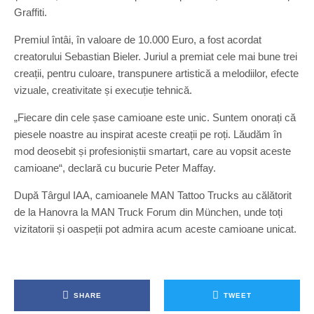
Graffiti.
Premiul întâi, în valoare de 10.000 Euro, a fost acordat
creatorului Sebastian Bieler. Juriul a premiat cele mai bune trei
creații, pentru culoare, transpunere artistică a melodiilor, efecte
vizuale, creativitate și execuție tehnică.
„Fiecare din cele șase camioane este unic. Suntem onorați că
piesele noastre au inspirat aceste creații pe roți. Lăudăm în
mod deosebit și profesioniștii smartart, care au vopsit aceste
camioane“, declară cu bucurie Peter Maffay.
După Târgul IAA, camioanele MAN Tattoo Trucks au călătorit
de la Hanovra la MAN Truck Forum din München, unde toți
vizitatorii și oaspeții pot admira acum aceste camioane unicat.
SHARE
TWEET