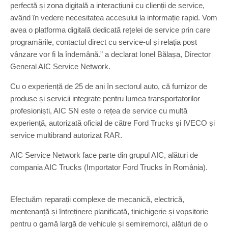
perfectă și zona digitală a interacțiunii cu clienții de service,
având în vedere necesitatea accesului la informație rapid. Vom
avea o platforma digitală dedicată rețelei de service prin care
programările, contactul direct cu service-ul și relația post
vânzare vor fi la îndemână.” a declarat Ionel Bălașa, Director
General AIC Service Network.
Cu o experiență de 25 de ani în sectorul auto, că furnizor de
produse și servicii integrate pentru lumea transportatorilor
profesioniști, AIC SN este o rețea de service cu multă
experiență, autorizată oficial de către Ford Trucks și IVECO și
service multibrand autorizat RAR.
AIC Service Network face parte din grupul AIC, alături de
compania AIC Trucks (Importator Ford Trucks în România).
Efectuăm reparații complexe de mecanică, electrică,
mentenanță și întreținere planificată, tinichigerie și vopsitorie
pentru o gamă largă de vehicule și semiremorci, alături de o