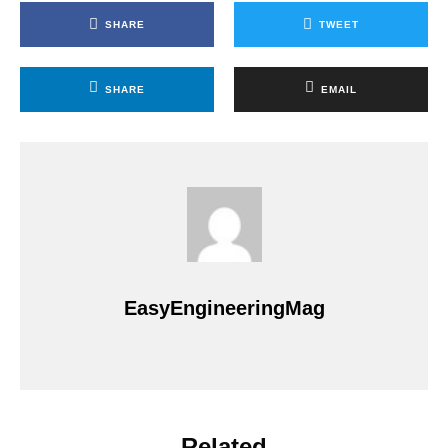
SHARE
TWEET
SHARE
EMAIL
EasyEngineeringMag
Related