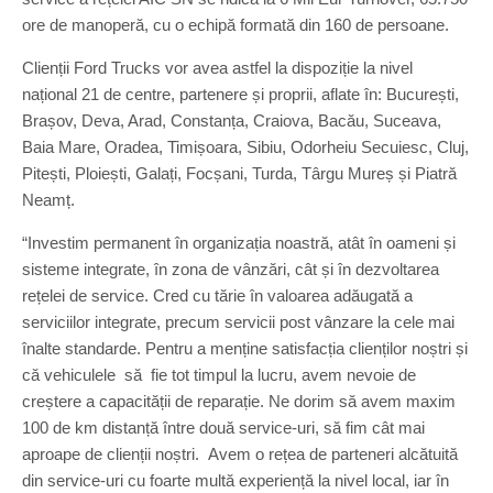
ore de manoperă, cu o echipă formată din 160 de persoane.
Clienții Ford Trucks vor avea astfel la dispoziție la nivel
național 21 de centre, partenere și proprii, aflate în: București,
Brașov, Deva, Arad, Constanța, Craiova, Bacău, Suceava,
Baia Mare, Oradea, Timișoara, Sibiu, Odorheiu Secuiesc, Cluj,
Pitești, Ploiești, Galați, Focșani, Turda, Târgu Mureș și Piatră
Neamț.
“Investim permanent în organizația noastră, atât în oameni și
sisteme integrate, în zona de vânzări, cât și în dezvoltarea
rețelei de service. Cred cu tărie în valoarea adăugată a
serviciilor integrate, precum servicii post vânzare la cele mai
înalte standarde. Pentru a menține satisfacția clienților noștri și
că vehiculele să fie tot timpul la lucru, avem nevoie de
creștere a capacității de reparație. Ne dorim să avem maxim
100 de km distanță între două service-uri, să fim cât mai
aproape de clienții noștri. Avem o rețea de parteneri alcătuită
din service-uri cu foarte multă experiență la nivel local, iar în