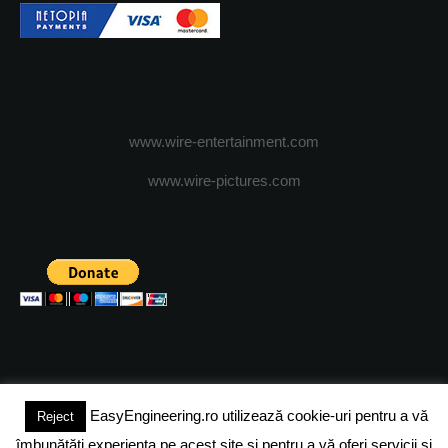
www.wire-entertainment.com
www.wire-pictures.com
EasyEngineering.ro utilizează cookie-uri pentru a vă
Reject
(c) 2024 - FineEngineeringMagazine. All rights reserved.
îmbunătăți experiența pe acest site și pentru a vă oferi servicii și