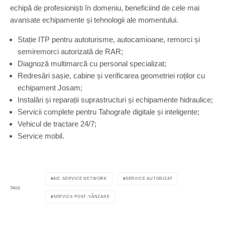
echipă de profesioniști în domeniu, beneficiind de cele mai
avansate echipamente și tehnologii ale momentului.
Stație ITP pentru autoturisme, autocamioane, remorci și
semiremorci autorizată de RAR;
Diagnoză multimarcă cu personal specializat;
Redresări sașie, cabine și verificarea geometriei roților cu
echipament Josam;
Instalări și reparații suprastructuri și echipamente hidraulice;
Servicii complete pentru Tahografe digitale și inteligente;
Vehicul de tractare 24/7;
Service mobil.
AIC SERVICE NETWORK
SERVICE AUTORIZAT
TAGS
SERVICII POST-VÂNZARE