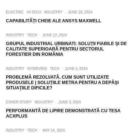
ELECTRIC
HI-TECH
INDUSTRY
·
JUNE 26, 2024
CAPABILITĂȚI CHEIE ALE ANSYS MAXWELL
INDUSTRY
TECH
·
JUNE 12, 2024
GRUPUL INDUSTRIAL URBINATI: SOLUȚII FIABILE ȘI DE
CALITATE SUPERIOARĂ PENTRU SECTORUL
FORESTIER DIN ROMÂNIA
INDUSTRY
INTERVIEW
TECH
·
JUNE 4, 2024
PROBLEMĂ REZOLVATĂ. CUM SUNT UTILIZATE
PRODUSELE | SOLUȚIILE METRA PENTRU A DEPĂȘI
SITUAȚIILE DIFICILE?
COVER STORY
INDUSTRY
·
JUNE 3, 2024
PERFORMANTÃ DE LIPIRE DEMONSTRATÃ CU TESA
ACXPLUS
INDUSTRY
TECH
·
MAY 14, 2024