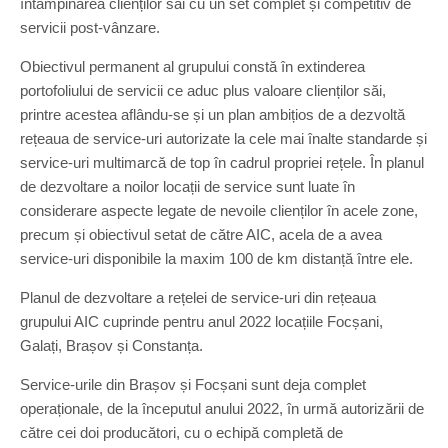
întâmpinarea clienților săi cu un set complet și competitiv de
servicii post-vânzare.
Obiectivul permanent al grupului constă în extinderea
portofoliului de servicii ce aduc plus valoare clienților săi,
printre acestea aflându-se și un plan ambițios de a dezvoltă
rețeaua de service-uri autorizate la cele mai înalte standarde și
service-uri multimarcă de top în cadrul propriei rețele. În planul
de dezvoltare a noilor locații de service sunt luate în
considerare aspecte legate de nevoile clienților în acele zone,
precum și obiectivul setat de către AIC, acela de a avea
service-uri disponibile la maxim 100 de km distanță între ele.
Planul de dezvoltare a rețelei de service-uri din rețeaua
grupului AIC cuprinde pentru anul 2022 locațiile Focșani,
Galați, Brașov și Constanța.
Service-urile din Brașov și Focșani sunt deja complet
operaționale, de la începutul anului 2022, în urmă autorizării de
către cei doi producători, cu o echipă completă de