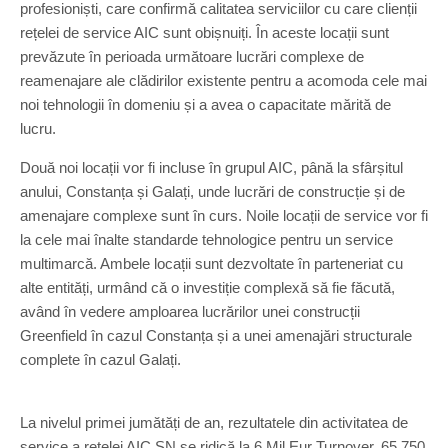
profesioniști, care confirmă calitatea serviciilor cu care clienții
rețelei de service AIC sunt obișnuiți. În aceste locații sunt
prevăzute în perioada următoare lucrări complexe de
reamenajare ale clădirilor existente pentru a acomoda cele mai
noi tehnologii în domeniu și a avea o capacitate mărită de
lucru.
Două noi locații vor fi incluse în grupul AIC, până la sfârșitul
anului, Constanța și Galați, unde lucrări de construcție și de
amenajare complexe sunt în curs. Noile locații de service vor fi
la cele mai înalte standarde tehnologice pentru un service
multimarcă. Ambele locații sunt dezvoltate în parteneriat cu
alte entități, urmând că o investiție complexă să fie făcută,
având în vedere amploarea lucrărilor unei construcții
Greenfield în cazul Constanța și a unei amenajări structurale
complete în cazul Galați.
La nivelul primei jumătăți de an, rezultatele din activitatea de
service a rețelei AIC SN se ridică la 6 Mil Eur Turnover, 65.750