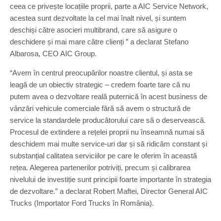
ceea ce privește locațiile proprii, parte a AIC Service Network,
acestea sunt dezvoltate la cel mai înalt nivel, și suntem
deschiși către asocieri multibrand, care să asigure o
deschidere și mai mare către clienți ” a declarat Stefano
Albarosa, CEO AIC Group.
“Avem în centrul preocupărilor noastre clientul, și asta se
leagă de un obiectiv strategic – credem foarte tare că nu
putem avea o dezvoltare reală puternică în acest business de
vânzări vehicule comerciale fără să avem o structură de
service la standardele producătorului care să o deservească.
Procesul de extindere a rețelei proprii nu înseamnă numai să
deschidem mai multe service-uri dar și să ridicăm constant și
substanțial calitatea serviciilor pe care le oferim în această
rețea. Alegerea partenerilor potriviți, precum și calibrarea
nivelului de investiție sunt principii foarte importante în strategia
de dezvoltare.” a declarat Robert Maftei, Director General AIC
Trucks (Importator Ford Trucks în România).