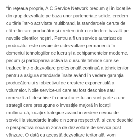
“În rețeaua proprie, AIC Service Network precum și în locațiile
din grup dezvoltate pe baza unor parteneriate solide, credem
cu tărie într-o activitate multibrand, la standardele cerute de
către fiecare producător și credem într-o extindere bazată pe
nevoile clienților noștri . Pentru a fi un service autorizat de
producător este nevoie de o dezvoltare permanentă în
domeniul tehnologiilor de lucru și a echipamentelor moderne,
pecum și participarea activă la cursurile tehnice care se
traduce într-o dezvoltare profesională continuă a tehnicienilor
pentru a asigura standarde înalte având în vedere garanția
producătorului și obiectivul de creștere exponențială a
volumelor. Noile service-uri care au fost deschise sau
urmează a fi deschise în cursul acestui an sunt parte a unei
strategii care presupune o investiție majoră în locații
multimarcă, locații strategice având în vedere nevoia de
servicii la standarde înalte din zona respectivă, și care deschid
o perspectiva nouă în zona de dezvoltare de servicii post
vânzare. O dată cu această dezvoltare teritorială, vom