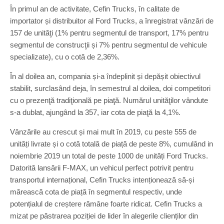
În primul an de activitate, Cefin Trucks, în calitate de
importator și distribuitor al Ford Trucks, a înregistrat vânzări de
157 de unităţi (1% pentru segmentul de transport, 17% pentru
segmentul de construcţii și 7% pentru segmentul de vehicule
specializate), cu o cotă de 2,36%.
În al doilea an, compania și-a îndeplinit și depășit obiectivul
stabilit, surclasând deja, în semestrul al doilea, doi competitori
cu o prezenţă tradiţională pe piaţă. Numărul unităţilor vândute
s-a dublat, ajungând la 357, iar cota de piaţă la 4,1%.
Vânzările au crescut și mai mult în 2019, cu peste 555 de
unități livrate și o cotă totală de piață de peste 8%, cumulând in
noiembrie 2019 un total de peste 1000 de unități Ford Trucks.
Datorită lansării F-MAX, un vehicul perfect potrivit pentru
transportul internațional, Cefin Trucks intenționează să-și
mărească cota de piață în segmentul respectiv, unde
potențialul de creștere rămâne foarte ridicat. Cefin Trucks a
mizat pe păstrarea poziției de lider în alegerile clienților din