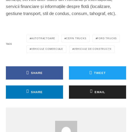
servicii financiare și informațiile despre flotă (localizare,
gestiune transport, stil de condus, consum, tahograf, etc).
AUTOTRACTOARE
CEFIN TRUCKS
FORD TRUCKS
TAGS
VEHICULE COMERCIALE
VEHICULE DE CONSTRUCȚII
SHARE
TWEET
SHARE
EMAIL