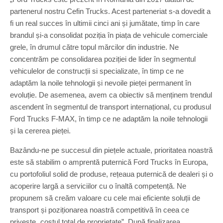
partenerul nostru Cefin Trucks. Acest parteneriat s-a dovedit a
fi un real succes în ultimii cinci ani și jumătate, timp în care
brandul și-a consolidat poziția în piața de vehicule comerciale
grele, în drumul către topul mărcilor din industrie. Ne
concentrăm pe consolidarea poziției de lider în segmentul
vehiculelor de construcții si specializate, în timp ce ne
adaptăm la noile tehnologii și nevoile pieței permanent în
evoluție. De asemenea, avem ca obiectiv să menținem trendul
ascendent în segmentul de transport internațional, cu produsul
Ford Trucks F-MAX, în timp ce ne adaptăm la noile tehnologii
și la cererea pieței.
Bazându-ne pe succesul din piețele actuale, prioritatea noastră
este să stabilim o amprentă puternică Ford Trucks în Europa,
cu portofoliul solid de produse, rețeaua puternică de dealeri și o
acoperire largă a serviciilor cu o înaltă competență. Ne
propunem să creăm valoare cu cele mai eficiente soluții de
transport și poziționarea noastră competitivă în ceea ce
privește „costul total de proprietate”. După finalizarea