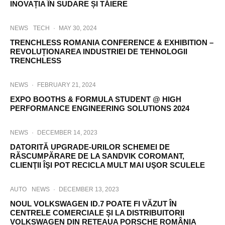
INOVAȚIA ÎN SUDARE ȘI TĂIERE
NEWS
TECH
·
MAY 30, 2024
TRENCHLESS ROMANIA CONFERENCE & EXHIBITION –
REVOLUȚIONAREA INDUSTRIEI DE TEHNOLOGII
TRENCHLESS
NEWS
·
FEBRUARY 21, 2024
EXPO BOOTHS & FORMULA STUDENT @ HIGH
PERFORMANCE ENGINEERING SOLUTIONS 2024
NEWS
·
DECEMBER 14, 2023
DATORITĂ UPGRADE-URILOR SCHEMEI DE
RĂSCUMPĂRARE DE LA SANDVIK COROMANT,
CLIENŢII ÎŞI POT RECICLA MULT MAI UŞOR SCULELE
AUTO
NEWS
·
DECEMBER 13, 2023
NOUL VOLKSWAGEN ID.7 POATE FI VĂZUT ÎN
CENTRELE COMERCIALE ȘI LA DISTRIBUITORII
VOLKSWAGEN DIN REȚEAUA PORSCHE ROMÂNIA