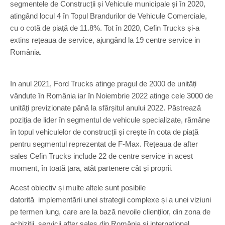
segmentele de Construcții și Vehicule municipale și în 2020,
atingând locul 4 în Topul Brandurilor de Vehicule Comerciale,
cu o cotă de piață de 11.8%. Tot în 2020, Cefin Trucks și-a
extins rețeaua de service, ajungând la 19 centre service in
România.
In anul 2021, Ford Trucks atinge pragul de 2000 de unități
vândute în România iar în Noiembrie 2022 atinge cele 3000 de
unități previzionate până la sfârșitul anului 2022. Păstrează
poziția de lider în segmentul de vehicule specializate, rămâne
în topul vehiculelor de construcții și crește în cota de piață
pentru segmentul reprezentat de F-Max. Rețeaua de after
sales Cefin Trucks include 22 de centre service in acest
moment, în toată țara, atât partenere cât și proprii.
Acest obiectiv și multe altele sunt posibile
datorită implementării unei strategii complexe și a unei viziuni
pe termen lung, care are la bază nevoile clienților, din zona de
achiziții, servicii after sales din România și internațional,