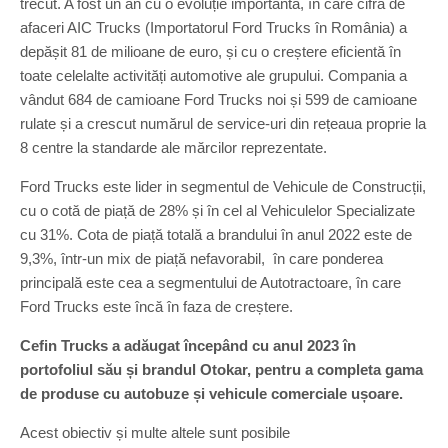
trecut. A fost un an cu o evoluție importantă, în care cifra de
afaceri AIC Trucks (Importatorul Ford Trucks în România) a
depășit 81 de milioane de euro, și cu o creștere eficientă în
toate celelalte activități automotive ale grupului. Compania a
vândut 684 de camioane Ford Trucks noi și 599 de camioane
rulate și a crescut numărul de service-uri din rețeaua proprie la
8 centre la standarde ale mărcilor reprezentate.
Ford Trucks este lider in segmentul de Vehicule de Construcții,
cu o cotă de piață de 28% și în cel al Vehiculelor Specializate
cu 31%. Cota de piață totală a brandului în anul 2022 este de
9,3%, într-un mix de piață nefavorabil, în care ponderea
principală este cea a segmentului de Autotractoare, în care
Ford Trucks este încă în faza de creștere.
Cefin Trucks a adăugat începând cu anul 2023 în
portofoliul său și brandul Otokar, pentru a completa gama
de produse cu autobuze și vehicule comerciale ușoare.
Acest obiectiv și multe altele sunt posibile