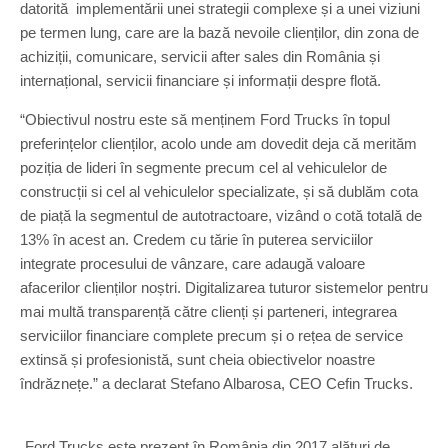
datorită implementării unei strategii complexe și a unei viziuni
pe termen lung, care are la bază nevoile clienților, din zona de
achiziții, comunicare, servicii after sales din România și
internațional, servicii financiare și informații despre flotă.
“Obiectivul nostru este să menținem Ford Trucks în topul
preferințelor clienților, acolo unde am dovedit deja că merităm
poziția de lideri în segmente precum cel al vehiculelor de
construcții si cel al vehiculelor specializate, și să dublăm cota
de piață la segmentul de autotractoare, vizând o cotă totală de
13% în acest an. Credem cu tărie în puterea serviciilor
integrate procesului de vânzare, care adaugă valoare
afacerilor clienților noștri. Digitalizarea tuturor sistemelor pentru
mai multă transparență către clienți și parteneri, integrarea
serviciilor financiare complete precum și o rețea de service
extinsă și profesionistă, sunt cheia obiectivelor noastre
îndrăznețe.” a declarat Stefano Albarosa, CEO Cefin Trucks.
„Ford Trucks este prezent în România din 2017 alături de