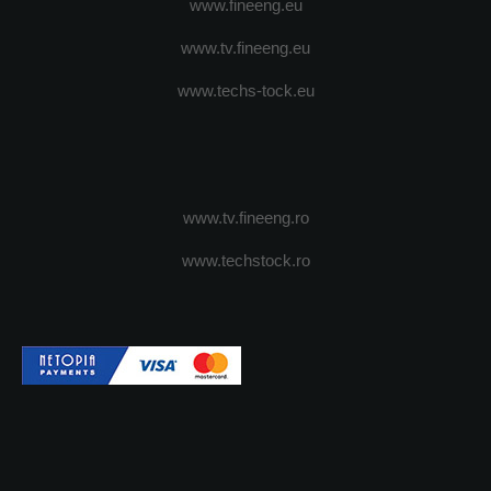
www.fineeng.eu
www.tv.fineeng.eu
www.techs-tock.eu
www.tv.fineeng.ro
www.techstock.ro