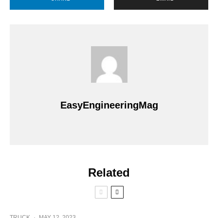
EasyEngineeringMag
Related
TRUCK
·
MAY 12, 2023