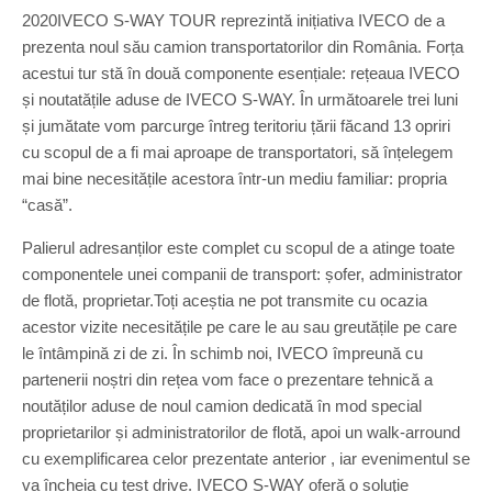
2020IVECO S-WAY TOUR reprezintă inițiativa IVECO de a
prezenta noul său camion transportatorilor din România. Forța
acestui tur stă în două componente esențiale: rețeaua IVECO
și noutatățile aduse de IVECO S-WAY. În următoarele trei luni
și jumătate vom parcurge întreg teritoriu țării făcand 13 opriri
cu scopul de a fi mai aproape de transportatori, să înțelegem
mai bine necesitățile acestora într-un mediu familiar: propria
“casă”.
Palierul adresanților este complet cu scopul de a atinge toate
componentele unei companii de transport: șofer, administrator
de flotă, proprietar.Toți aceștia ne pot transmite cu ocazia
acestor vizite necesitățile pe care le au sau greutățile pe care
le întâmpină zi de zi. În schimb noi, IVECO împreună cu
partenerii noștri din rețea vom face o prezentare tehnică a
noutăților aduse de noul camion dedicată în mod special
proprietarilor și administratorilor de flotă, apoi un walk-arround
cu exemplificarea celor prezentate anterior , iar evenimentul se
va încheia cu test drive. IVECO S-WAY oferă o soluţie