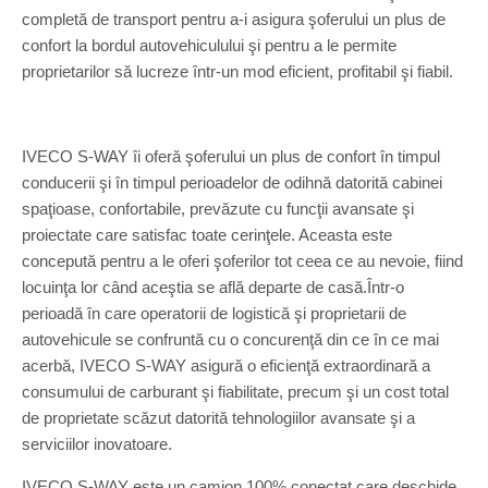
completă de transport pentru a-i asigura şoferului un plus de
confort la bordul autovehiculului şi pentru a le permite
proprietarilor să lucreze într-un mod eficient, profitabil şi fiabil.
IVECO S-WAY îi oferă şoferului un plus de confort în timpul
conducerii şi în timpul perioadelor de odihnă datorită cabinei
spaţioase, confortabile, prevăzute cu funcţii avansate şi
proiectate care satisfac toate cerinţele. Aceasta este
concepută pentru a le oferi şoferilor tot ceea ce au nevoie, fiind
locuinţa lor când aceştia se află departe de casă.Într-o
perioadă în care operatorii de logistică şi proprietarii de
autovehicule se confruntă cu o concurenţă din ce în ce mai
acerbă, IVECO S-WAY asigură o eficienţă extraordinară a
consumului de carburant şi fiabilitate, precum şi un cost total
de proprietate scăzut datorită tehnologiilor avansate şi a
serviciilor inovatoare.
IVECO S-WAY este un camion 100% conectat care deschide