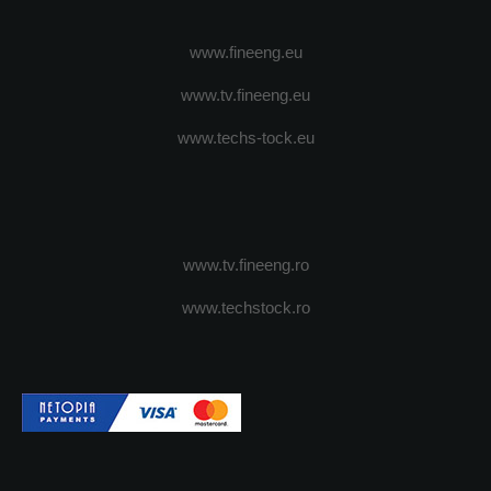
www.fineeng.eu
www.tv.fineeng.eu
www.techs-tock.eu
www.tv.fineeng.ro
www.techstock.ro