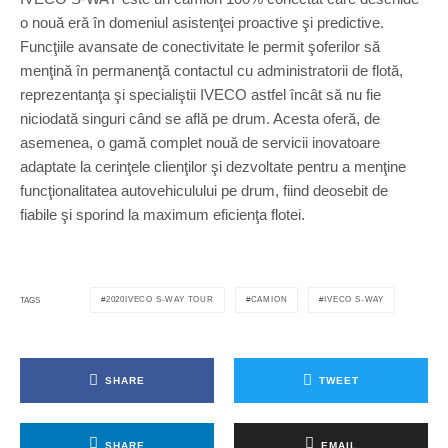
o nouă eră în domeniul asistenţei proactive şi predictive.
Funcţiile avansate de conectivitate le permit şoferilor să
menţină în permanenţă contactul cu administratorii de flotă,
reprezentanţa şi specialiştii IVECO astfel încât să nu fie
niciodată singuri când se află pe drum. Acesta oferă, de
asemenea, o gamă complet nouă de servicii inovatoare
adaptate la cerinţele clienţilor şi dezvoltate pentru a menţine
funcţionalitatea autovehiculului pe drum, fiind deosebit de
fiabile şi sporind la maximum eficienţa flotei.
2020IVECO S-WAY TOUR
CAMION
IVECO S-WAY
TAGS
SHARE
TWEET
SHARE
EMAIL