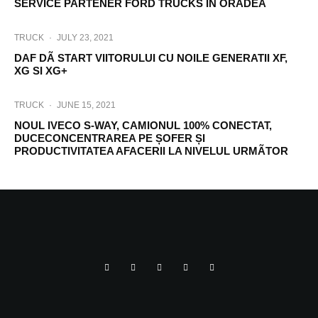
SERVICE PARTENER FORD TRUCKS ÎN ORADEA
TRUCK
·
JULY 23, 2021
DAF DÃ START VIITORULUI CU NOILE GENERATII XF,
XG SI XG+
TRUCK
·
JUNE 15, 2021
NOUL IVECO S-WAY, CAMIONUL 100% CONECTAT,
DUCECONCENTRAREA PE ȘOFER ȘI
PRODUCTIVITATEA AFACERII LA NIVELUL URMÃTOR