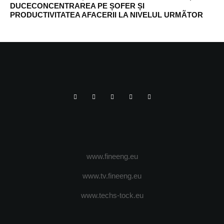
DUCECONCENTRAREA PE ȘOFER ȘI
PRODUCTIVITATEA AFACERII LA NIVELUL URMÃTOR
www.fineeng.eu
www.tv.fineeng.eu
www.techs-tock.eu