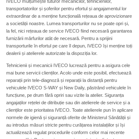
IVECO mulțumește tuturor mecanicilor, tehnicienilor,
transportatorilor și șoferilor pentru efortul și angajamentul lor
extraordinar de a menține funcțională rețeaua de aprovizionare
a societății noastre. Lumea transporturilor nu se poate opri și,
la fel, nici rețeaua de service IVECO fiind necesară garantarea
furnizării mărfurilor atât de necesară. Pentru a sprijini
transporturile în efortul pe care îl depun, IVECO își menține toți
dealerii și atelierele autorizate la dispoziția lor.
Tehnicienii și mecanicii IVECO lucrează pentru a asigura cele
mai bune servicii clienților. Acolo unde este posibil, efectuează
reparații prin tele-diagnoză și reparații la distanță pentru
vehiculele IVECO S-WAY și New Daily, păstrând vehiculele în
funcțiune, pe drum fără opriri sau vizite la atelier. Siguranța
angajaților rețelei de ditribuție sau din atelierele de service și a
clienților este prioritatea IVECO. Toate atelierele pun în aplicare
normele de igienă și siguranță oferite de Ministerul Sănătății și
au introdus măsuri stricte pentru curățarea instalațiilor și își
actualizează regulat procedurile conform celor mai recente