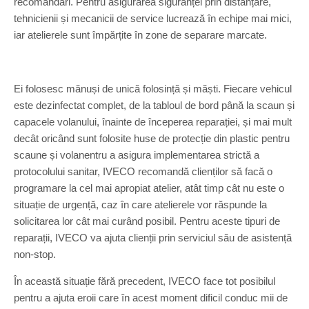
recomandări. Pentru asigurarea siguranței prin distanțare,
tehnicienii și mecanicii de service lucrează în echipe mai mici,
iar atelierele sunt împărțite în zone de separare marcate.
Ei folosesc mănuși de unică folosință și măști. Fiecare vehicul
este dezinfectat complet, de la tabloul de bord până la scaun și
capacele volanului, înainte de începerea reparației, și mai mult
decât oricând sunt folosite huse de protecție din plastic pentru
scaune și volanentru a asigura implementarea strictă a
protocolului sanitar, IVECO recomandă clienților să facă o
programare la cel mai apropiat atelier, atât timp cât nu este o
situație de urgență, caz în care atelierele vor răspunde la
solicitarea lor cât mai curând posibil. Pentru aceste tipuri de
reparații, IVECO va ajuta clienții prin serviciul său de asistență
non-stop.
În această situație fără precedent, IVECO face tot posibilul
pentru a ajuta eroii care în acest moment dificil conduc mii de