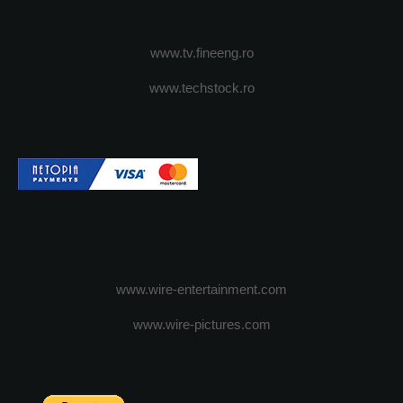
www.tv.fineeng.ro
www.techstock.ro
www.wire-entertainment.com
www.wire-pictures.com