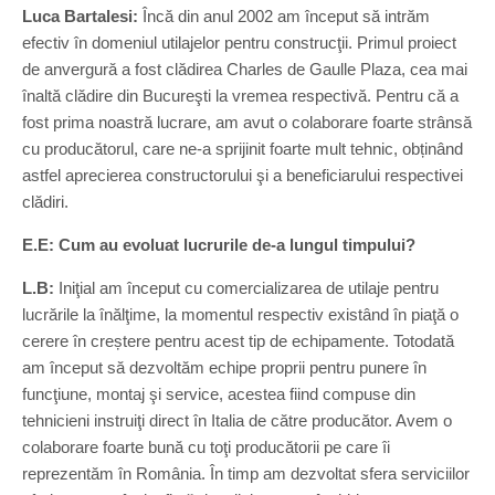
Luca Bartalesi:
Încă din anul 2002 am început să intrăm
efectiv în domeniul utilajelor pentru construcţii. Primul proiect
de anvergură a fost clădirea Charles de Gaulle Plaza, cea mai
înaltă clădire din Bucureşti la vremea respectivă. Pentru că a
fost prima noastră lucrare, am avut o colaborare foarte strânsă
cu producătorul, care ne-a sprijinit foarte mult tehnic, obținând
astfel aprecierea constructorului şi a beneficiarului respectivei
clădiri.
E.E: Cum au evoluat lucrurile de-a lungul timpului?
L.B:
Iniţial am început cu comercializarea de utilaje pentru
lucrările la înălţime, la momentul respectiv existând în piaţă o
cerere în creștere pentru acest tip de echipamente. Totodată
am început să dezvoltăm echipe proprii pentru punere în
funcţiune, montaj şi service, acestea fiind compuse din
tehnicieni instruiţi direct în Italia de către producător. Avem o
colaborare foarte bună cu toţi producătorii pe care îi
reprezentăm în România. În timp am dezvoltat sfera serviciilor