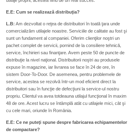
utilaje proprii, acestea fiind de un real succes.
E.E: Cum se realizează distribuţia?
L.B:
Am dezvoltat o reţea de distribuitori în toată ţara unde
comercializăm utilajele noastre. Serviciile de calitate au fost şi
sunt un fundament al companiei. Oferim clienţilor noştri un
pachet complet de servicii, pornind de la consiliere tehnică,
service, închirieri sau finanţare. Avem peste 50 de puncte de
distribuţie la nivel naţional. Distribuitorii noştri au produsele
expuse în magazine, iar livrarea se face în 24 de ore, în
sistem Door-To-Door. De asemenea, pentru problemele de
service, acestea se rezolvă într-un mod eficient direct la
distribuitori sau în funcţie de defecţiuni la service-ul nostru
propriu. Clientul va avea totdeauna utilajul funcţional în maxim
48 de ore. Acest lucru se întâmplă atât cu utilajele mici, cât şi
cu cele mari, oriunde în România.
E.E: Ce ne puteţi spune despre fabricarea echipamentelor
de compactare?