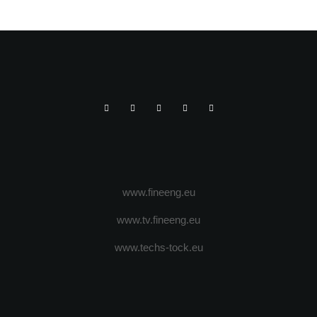
www.fineeng.eu
www.tv.fineeng.eu
www.techs-tock.eu