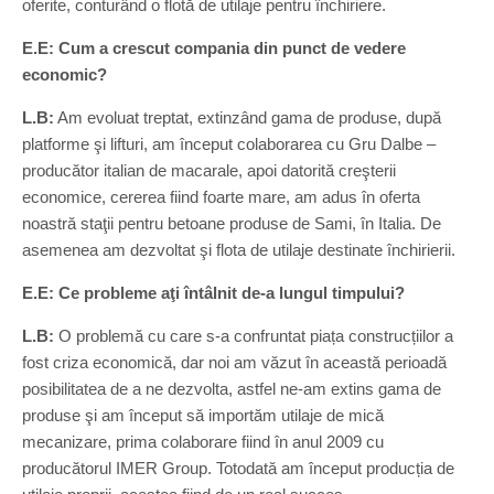
oferite, conturând o flotă de utilaje pentru închiriere.
E.E: Cum a crescut compania din punct de vedere
economic?
L.B:
Am evoluat treptat, extinzând gama de produse, după
platforme şi lifturi, am început colaborarea cu Gru Dalbe –
producător italian de macarale, apoi datorită creşterii
economice, cererea fiind foarte mare, am adus în oferta
noastră staţii pentru betoane produse de Sami, în Italia. De
asemenea am dezvoltat şi flota de utilaje destinate închirierii.
E.E: Ce probleme aţi întâlnit de-a lungul timpului?
L.B:
O problemă cu care s-a confruntat piața construcțiilor a
fost criza economică, dar noi am văzut în această perioadă
posibilitatea de a ne dezvolta, astfel ne-am extins gama de
produse şi am început să importăm utilaje de mică
mecanizare, prima colaborare fiind în anul 2009 cu
producătorul IMER Group. Totodată am început producția de