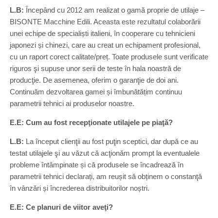
L.B:
Începând cu 2012 am realizat o gamă proprie de utilaje –
BISONTE Macchine Edili. Aceasta este rezultatul colaborării
unei echipe de specialiști italieni, în cooperare cu tehnicieni
japonezi și chinezi, care au creat un echipament profesional,
cu un raport corect calitate/preț. Toate produsele sunt verificate
riguros şi supuse unor serii de teste în hala noastră de
producţie. De asemenea, oferim o garanţie de doi ani.
Continuăm dezvoltarea gamei și îmbunătățim continuu
parametrii tehnici ai produselor noastre.
E.E: Cum au fost recepţionate utilajele pe piaţă?
L.B:
La început clienţii au fost puţin sceptici, dar după ce au
testat utilajele şi au văzut că acţionăm prompt la eventualele
probleme întâmpinate și că produsele se încadrează în
parametrii tehnici declarați, am reușit să obținem o constanţă
în vânzări și încrederea distribuitorilor noștri.
E.E: Ce planuri de viitor aveţi?