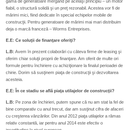
gamă de generatoare mergând pe acelaşi principiu – un motor
fiabil, o structură solidă şi un preţ rezonabil. Acestea vor fi de
mărimi mici, fiind dedicate în special echipelor mobile de
construcţii. Pentru generatoare de mărimi mai mari distribuim
deja o marcă franceză – Worms Entreprises.
E.E: Ce soluţii de finanţare oferiţi?
L.B:
Avem în prezent colaborări cu câteva firme de leasing şi
oferim chiar soluţii proprii de finanţare. Am oferit de multe ori
formule pentru închiriere cu achiziţionare la finalul perioadei de
chirie. Dorim să susţinem piaţa de construcţii şi dezvoltarea
acesteia.
E.E: În ce stadiu se află piaţa utilajelor de construcţii?
L.B:
Pe zona de închirieri, putem spune că nu am stat la fel de
bine comparativ cu anul trecut, dar am susţinut cifra de afaceri
cu creşterea vânzărilor. Din anul 2012 piaţa utilajelor a rămas
relativ constantă, iar pentru anul 2014 este efectiv o
incertitudine la nivel european.