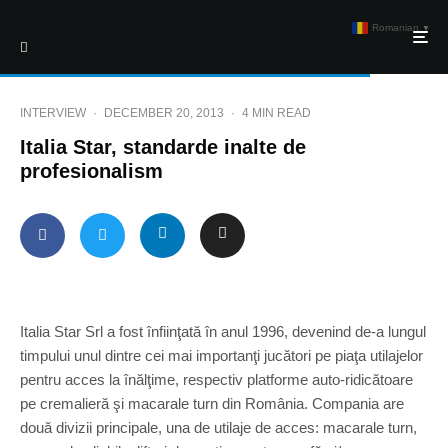
Romanian
▼
INTERVIEW
·
DECEMBER 20, 2013
·
4 MIN READ
Italia Star, standarde inalte de
profesionalism
Italia Star Srl a fost înfiinţată în anul 1996, devenind de-a lungul
timpului unul dintre cei mai importanţi jucători pe piaţa utilajelor
pentru acces la înălţime, respectiv platforme auto-ridicătoare
pe cremalieră şi macarale turn din România. Compania are
două divizii principale, una de utilaje de acces: macarale turn,