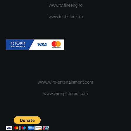
www.tv.fineeng.ro
www.techstock.ro
www.wire-entertainment.com
www.wire-pictures.com