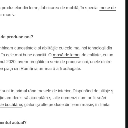
a produselor din lemn, fabricarea de mobilă, în special
mese de
jar masiv.
e de produse noi?
mbinam cunoștințele și abilităţile cu cele mai noi tehnologii din
e în cele mai bune condiţii. O
masă de lemn
, de calitate, cu un
anul 2020, avem pregătite o serie de produse noi, unele dintre
i pe piaţa din România urmează a fi adăugate.
unt în primul rând mesele de interior. Dispunând de utilaje şi
ie am decis să acceptăm şi alte comenzi cum ar fi: scări
e bucătărie
, glafuri şi alte produse din lemn masiv, în limita
omentul actual?