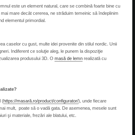
emnul este un element natural, care se combină foarte bine cu
iind mai mare decât cererea, ne străduim temeinic să îndeplinim
ind elementul primordial.
a caselor cu gust, multe idei provenite din stilul nordic. Unii
gneri. Indiferent ce soluţie aleg, le punem la dispoziţie
vizualizarea produsului 3D. O
masă de lemn
realizată cu
alizate?
 (
https://masară.ro/product/configurator/
), unde fiecare
mai mult, poate să o vadă gata. De asemenea, mesele sunt
uri şi materiale, frezări ale blatului, etc.