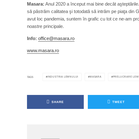
Masara:
Anul 2020 a început mai bine decât aşteptările
să păstrăm calitatea şi totodată să intrăm pe piaţa din
avut loc pandemia, suntem în grafic cu tot ce ne-am p
noastre principale.
Info:
office@masara.ro
www.masara.ro
INDUSTRIA LEMNULUI
MASARA
PRELUCRARE LEM
TAGS
SHARE
TWEET