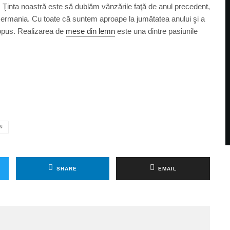
. Ţinta noastră este să dublăm vânzările faţă de anul precedent,
 Germania. Cu toate că suntem aproape la jumătatea anului şi a
ropus. Realizarea de
mese din lemn
este una dintre pasiunile
N
SHARE
EMAIL