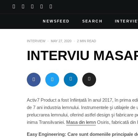
NEWSFEED
SEARCH
INTERVI
INTERVIEW
·
MAY 27, 2020
·
2 MIN READ
INTERVIU MASA
Activ7 Product a fost înființată în anul 2017, în prima e
de 7 ani industria lemnului. Instrumentele şi utilajele 
prelucrarea lemnului, oferind astfel design şi fabricare 
inima Transilvaniei.
Masa din lemn
Osiris, fabricată din
Easy Engineering: Care sunt domeniile principale de