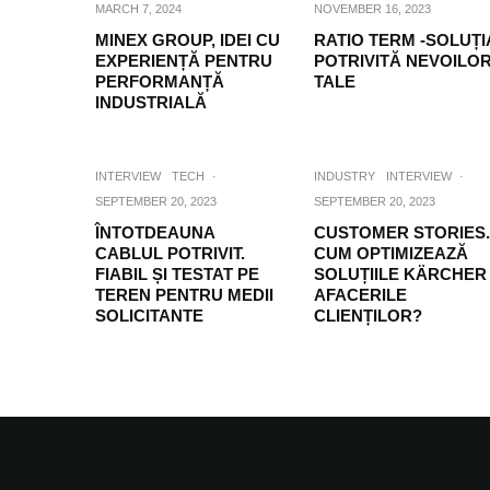
MARCH 7, 2024
NOVEMBER 16, 2023
MINEX GROUP, IDEI CU
RATIO TERM -SOLUȚI
EXPERIENȚĂ PENTRU
POTRIVITĂ NEVOILO
PERFORMANȚĂ
TALE
INDUSTRIALĂ
INTERVIEW
TECH
·
INDUSTRY
INTERVIEW
·
SEPTEMBER 20, 2023
SEPTEMBER 20, 2023
ÎNTOTDEAUNA
CUSTOMER STORIES.
CABLUL POTRIVIT.
CUM OPTIMIZEAZĂ
FIABIL ȘI TESTAT PE
SOLUȚIILE KÄRCHER
TEREN PENTRU MEDII
AFACERILE
SOLICITANTE
CLIENȚILOR?