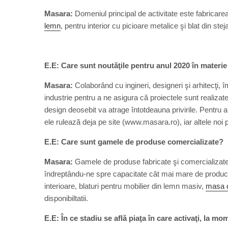
Masara:
Domeniul principal de activitate este fabricare
lemn
, pentru interior cu picioare metalice şi blat din ste
E.E: Care sunt noutăţile pentru anul 2020 în materi
Masara:
Colaborând cu ingineri, designeri şi arhitecţi, î
industrie pentru a ne asigura că proiectele sunt realizat
design deosebit va atrage întotdeauna privirile. Pentru 
ele rulează deja pe site (www.masara.ro), iar altele no
E.E: Care sunt gamele de produse comercializate?
Masara:
Gamele de produse fabricate şi comercializate s
îndreptându-ne spre capacitate cât mai mare de producţ
interioare, blaturi pentru mobilier din lemn masiv,
masa d
disponibiltatii.
E.E: În ce stadiu se află piaţa în care activaţi, la m