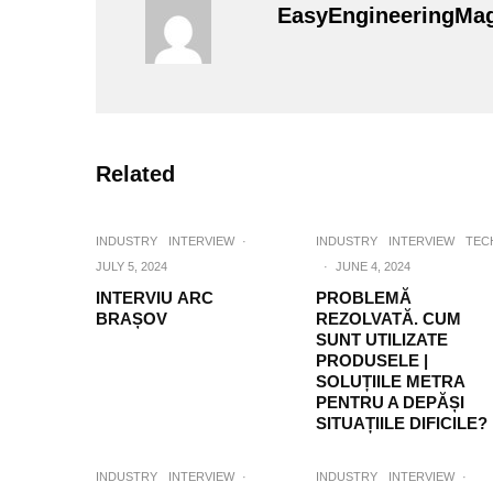
EasyEngineeringMa
Related
INDUSTRY
INTERVIEW
·
INDUSTRY
INTERVIEW
TEC
JULY 5, 2024
·
JUNE 4, 2024
INTERVIU ARC
PROBLEMĂ
BRAȘOV
REZOLVATĂ. CUM
SUNT UTILIZATE
PRODUSELE |
SOLUȚIILE METRA
PENTRU A DEPĂȘI
SITUAȚIILE DIFICILE?
INDUSTRY
INTERVIEW
·
INDUSTRY
INTERVIEW
·