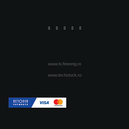
www.tv.fineeng.ro
www.techstock.ro