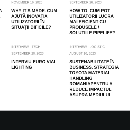
NOVEMBER 16, 2023
SEPTEMBER 26, 2023
A
WHY IT’S MADE. CUM
HOW TO. CUM POT
R
AJUTĂ INOVAȚIA
UTILIZATORII LUCRA
UTILIZATORII ÎN
MAI EFICIENT CU
SITUAȚII DIFICILE?
PRODUSELE /
SOLUTIILE PIPELIFE?
INTERVIEW
TECH
·
INTERVIEW
LOGISTIC
·
SEPTEMBER 20, 2023
AUGUST 10, 2023
INTERVIU EURO VIAL
SUSTENABILITATE ÎN
LIGHTING
BUSINESS. STRATEGIA
TOYOTA MATERIAL
HANDLING
ROMANIAPENTRU A
REDUCE IMPACTUL
ASUPRA MEDIULUI