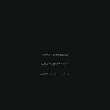
www.fineeng.eu
www.tv.fineeng.eu
www.techs-tock.eu