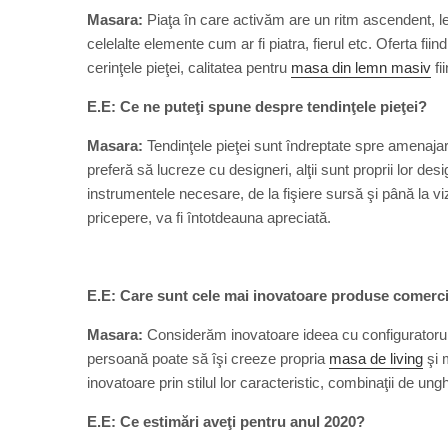
Masara:
Piaţa în care activăm are un ritm ascendent, l
celelalte elemente cum ar fi piatra, fierul etc. Oferta f
cerinţele pieţei, calitatea pentru
masa din lemn masiv
fi
E.E: Ce ne puteţi spune despre tendinţele pieţei?
Masara:
Tendinţele pieţei sunt îndreptate spre amenajare
preferă să lucreze cu designeri, alţii sunt proprii lor desi
instrumentele necesare, de la fişiere sursă şi până la 
pricepere, va fi întotdeauna apreciată.
E.E: Care sunt cele mai inovatoare produse comerci
Masara:
Considerăm inovatoare ideea cu configuratorul
persoană poate să îşi creeze propria
masa de living
şi 
inovatoare prin stilul lor caracteristic, combinaţii de unghi
E.E: Ce estimări aveţi pentru anul 2020?