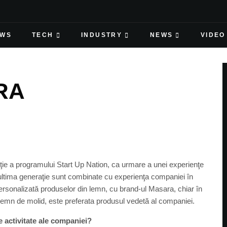
EWS
TECH
INDUSTRY
NEWS
VIDEO
RA
diţie a programului Start Up Nation, ca urmare a unei experienţe
de ultima generaţie sunt combinate cu experienţa companiei în
personalizată produselor din lemn, cu brand-ul Masara, chiar în
 lemn de molid, este preferata produsul vedetă al companiei.
 activitate ale companiei?