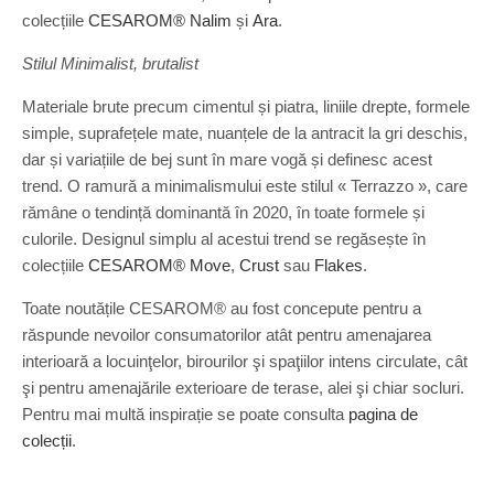
colecțiile
CESAROM® Nalim
și
Ara
.
Stilul Minimalist, brutalist
Materiale brute precum cimentul și piatra, liniile drepte, formele
simple, suprafețele mate, nuanțele de la antracit la gri deschis,
dar și variațiile de bej sunt în mare vogă și definesc acest
trend. O ramură a minimalismului este stilul « Terrazzo », care
rămâne o tendință dominantă în 2020, în toate formele și
culorile. Designul simplu al acestui trend se regăsește în
colecțiile
CESAROM® Move
,
Crust
sau
Flakes
.
Toate noutățile CESAROM® au fost concepute pentru a
răspunde nevoilor consumatorilor atât pentru amenajarea
interioară a locuinţelor, birourilor şi spaţiilor intens circulate, cât
şi pentru amenajările exterioare de terase, alei şi chiar socluri.
Pentru mai multă inspirație se poate consulta
pagina de
colecții
.