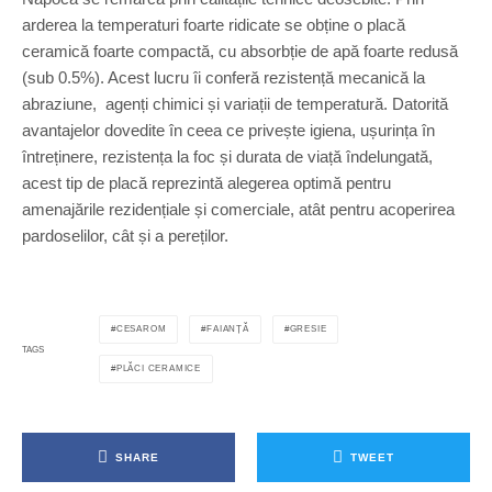
arderea la temperaturi foarte ridicate se obține o placă
ceramică foarte compactă, cu absorbție de apă foarte redusă
(sub 0.5%). Acest lucru îi conferă rezistență mecanică la
abraziune, agenți chimici și variații de temperatură. Datorită
avantajelor dovedite în ceea ce privește igiena, ușurința în
întreținere, rezistența la foc și durata de viață îndelungată,
acest tip de placă reprezintă alegerea optimă pentru
amenajările rezidențiale și comerciale, atât pentru acoperirea
pardoselilor, cât și a pereților.
CESAROM
FAIANȚĂ
GRESIE
TAGS
PLĂCI CERAMICE
SHARE
TWEET