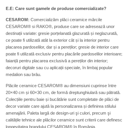
E.E: Care sunt gamele de produse comercializate?
CESAROM:
Comercializăm plăci ceramice mărcile
CESAROM® si RAKO®, produse care se adresează unor
destinații variate: gresie porțelanată glazurată și neglazurată,
ce poate fi utilizată atât la exterior cât și la interior pentru
placarea pardoselilor, dar și a pereților; gresie de interior care
poate fi utilizată exclusiv pentru placările pardoselilor interioare;
faianță pentru placarea exclusivă a pereților din interior;
decoruri digitale sau cu aplicații speciale, în limbaj popular
medalion sau brâu.
Plăcile ceramice CESAROM® au dimensiuni cuprinse între
20×40 cm și 60×30 cm, de formă dreptunghiulară sau pătrată.
Colecțiile pentru baie și bucătărie sunt completate de plăci de
decor variate care ajută la personalizarea și definirea stilului
amenajării. Paleta largă de design-uri şi culori, precum şi
calitățile tehnice ale plăcilor ceramice sunt criterii care definesc
longevitatea brandului CESAROM® în România.