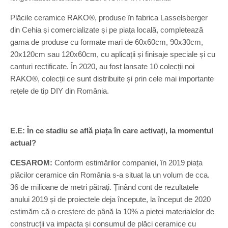
Plăcile ceramice RAKO®, produse în fabrica Lasselsberger
din Cehia și comercializate și pe piața locală, completează
gama de produse cu formate mari de 60x60cm, 90x30cm,
20x120cm sau 120x60cm, cu aplicații și finisaje speciale și cu
canturi rectificate. În 2020, au fost lansate 10 colecții noi
RAKO®, colecții ce sunt distribuite și prin cele mai importante
rețele de tip DIY din România.
E.E: În ce stadiu se află piața în care activați, la momentul
actual?
CESAROM:
Conform estimărilor companiei, în 2019 piața
plăcilor ceramice din România s-a situat la un volum de cca.
36 de milioane de metri pătrați. Ținând cont de rezultatele
anului 2019 și de proiectele deja începute, la început de 2020
estimăm că o creștere de până la 10% a pieței materialelor de
construcții va impacta și consumul de plăci ceramice cu