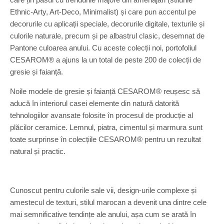
Ethnic-Arty, Art-Deco, Minimalist) și care pun accentul pe
decorurile cu aplicații speciale, decorurile digitale, texturile și
culorile naturale, precum și pe albastrul clasic, desemnat de
Pantone culoarea anului. Cu aceste colecții noi, portofoliul
CESAROM® a ajuns la un total de peste 200 de colecții de
gresie și faianță.
Noile modele de gresie și faianță CESAROM® reușesc să
aducă în interiorul casei elemente din natură datorită
tehnologiilor avansate folosite în procesul de producție al
plăcilor ceramice. Lemnul, piatra, cimentul și marmura sunt
toate surprinse în colecțiile CESAROM® pentru un rezultat
natural și practic.
Cunoscut pentru culorile sale vii, design-urile complexe și
amestecul de texturi, stilul marocan a devenit una dintre cele
mai semnificative tendințe ale anului, așa cum se arată în