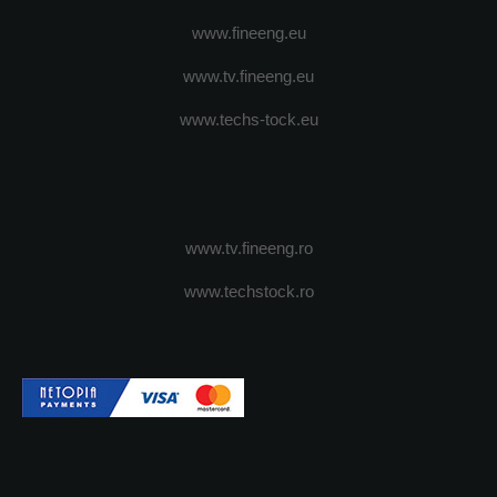
www.fineeng.eu
www.tv.fineeng.eu
www.techs-tock.eu
www.tv.fineeng.ro
www.techstock.ro