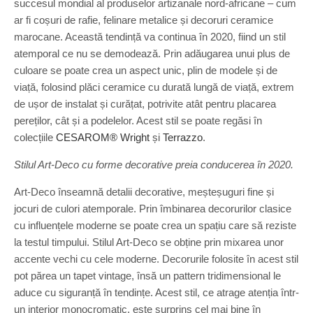
succesul mondial al produselor artizanale nord-africane – cum
ar fi coșuri de rafie, felinare metalice și decoruri ceramice
marocane. Această tendință va continua în 2020, fiind un stil
atemporal ce nu se demodează. Prin adăugarea unui plus de
culoare se poate crea un aspect unic, plin de modele și de
viață, folosind plăci ceramice cu durată lungă de viață, extrem
de ușor de instalat și curățat, potrivite atât pentru placarea
pereților, cât și a podelelor. Acest stil se poate regăsi în
colecțiile
CESAROM® Wright
și
Terrazzo
.
Stilul Art-Deco cu forme decorative preia conducerea în 2020.
Art-Deco înseamnă detalii decorative, meșteșuguri fine și
jocuri de culori atemporale. Prin îmbinarea decorurilor clasice
cu influențele moderne se poate crea un spațiu care să reziste
la testul timpului. Stilul Art-Deco se obține prin mixarea unor
accente vechi cu cele moderne. Decorurile folosite în acest stil
pot părea un tapet vintage, însă un pattern tridimensional le
aduce cu siguranță în tendințe. Acest stil, ce atrage atenția într-
un interior monocromatic, este surprins cel mai bine în