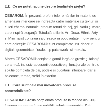
E.E: Ce ne puteți spune despre tendințele pieței?
CESAROM:
În prezent, preferințele românilor în materie de
amenajări interioare se îndreaptă către materiale cu texturi și
culori cât mai naturale, precum tonuri de bej, gri, ivoriu și maro,
care inspiră eleganță. Totodată, stilurile Art-Deco, Ethnic-Arty
și Minimalist continuă să crească în popularitate, motiv pentru
care colecțiile CESAROM® sunt completate cu decoruri
digitale geometrice, florale, tip patchwork și mozaic.
Marca CESAROM® conține o gamă largă de gresie și faianță
ceramică, inclusiv accesorii decorative și funcționale pentru o
soluție completă de băi, podele și bucătării, interioare, dar și
balcoane, terase, scări în exterior.
E.E: Care sunt cele mai inovatoare produse
comercializate?
CESAROM:
Gresia porțelanată produsă la fabrica din Cluj-
Napoca se remarcă prin calitățile tehnice deosebite. Prin