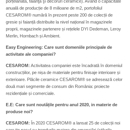
porțelanată, faianţă şi decoruri ceramice). Având o capacitate
anuală de producție de 8 milioane de m2, portofoliul
CESAROM® numără în prezent peste 200 de colecții de
gresie și faianță distribuite la nivel național în magazinele
proprii, magazinele partenere și rețelele DYI Dedeman, Leroy
Merlin, Hornbach și Ambient.
Easy Engineering: Care sunt domeniile principale de
activitate ale companiei?
CESAROM:
Activitatea companiei este încadrată în domeniul
construcțiilor, pe nișa de materiale pentru finisaje interioare și
exterioare. Plăcile ceramice CESAROM® se adresează celor
două mari segmente de consum din România: proiecte
rezidențiale și comerciale.
E.E: Care sunt noutățile pentru anul 2020, in materie de
produse noi?
CESAROM:
În 2020 CESAROM® a lansat 25 de colecții noi
care țin pasul cu trendurile majore din amenajări (stilurile