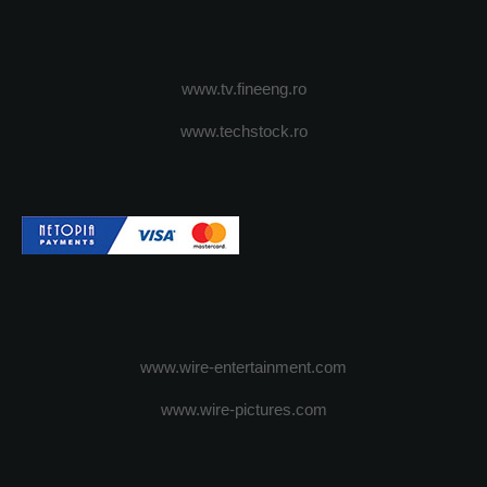
www.tv.fineeng.ro
www.techstock.ro
www.wire-entertainment.com
www.wire-pictures.com