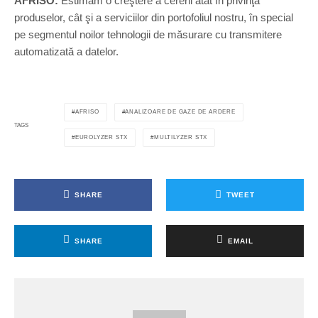
AFRISO:
Estimăm o creştere a cererii atât în privinţa
produselor, cât şi a serviciilor din portofoliul nostru, în special
pe segmentul noilor tehnologii de măsurare cu transmitere
automatizată a datelor.
AFRISO
ANALIZOARE DE GAZE DE ARDERE
TAGS
EUROLYZER STX
MULTILYZER STX
SHARE
TWEET
SHARE
EMAIL