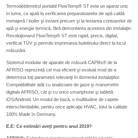
Termodebitmetrul portabil FlowTemp® ST este un aparat unic
în lume, ce ajută la verificarea preparatoarelor de apă caldă
menajeră / boiler şi instant precum şi la testarea contoarelor de
apă şi energie termică, fără demontarea acestora din instalaţie.
Revoluţionarul FlowTemp® ST este rapid, precis, digital,
verificat TÜV şi permite imprimarea buletinului direct la locul
măsurării.
Sistemul modular de aparate de măsură CAPBs® de la
AFRISO reprezintă cel mai eficient şi evoluat mod de a
determina toţi parametrii relevanţi în domeniul instalaţiilor.
Compatibilitate atât cu analizoare de gaze şi manometre
digitale AFRISO, cât şi cu orice smartphone şi tabletă
iOS/Android. Un modul de bază, o multitudine de capete
interschimbabile, pentru orice aplicaţie HVAC, totul la calitate
100% Made în Germany.
E.E: Ce estimări aveţi pentru anul 2019?