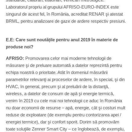
Laboratorul propriu al grupului AFRISO-EURO-INDEX este
singurul de acest fel, în România, acreditat RENAR şi atestat
BRML, pentru analizoare de gaze de ardere respectiv presiuni.
E.E: Care sunt noutățile pentru anul 2019 în materie de
produse noi?
AFRISO:
Promovarea celor mai moderne tehnologii de
măsurare şi de preluare automată a datelor reprezintă pentru
echipa noastră o prioritate. Atât în domeniul măsurării
parametrilor relevanţi ai proceselor de ardere, în special, şi din
HVAC, în general, precum şi al preluării de la distanţă,
wireless, a datelor de consum de apă şi energie termică,
venim în 2019 cu cele mai noi tehnologii ce aduc în România
nu doar economii de resurse – apă, energie, cât şi costuri mult
reduse de exploatare (de exemplu pentru contorizarea apei /
energiei termice), dar şi confort sporit. Dorim să promovăm
toate soluţiile Zenner Smart City – ce înglobează, de exemplu,