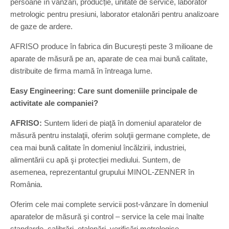
persoane în vânzări, producție, unitate de service, laborator
metrologic pentru presiuni, laborator etalonări pentru analizoare
de gaze de ardere.
AFRISO produce în fabrica din București peste 3 milioane de
aparate de măsură pe an, aparate de cea mai bună calitate,
distribuite de firma mamă în întreaga lume.
Easy Engineering: Care sunt domeniile principale de
activitate ale companiei?
AFRISO:
Suntem lideri de piaţă în domeniul aparatelor de
măsură pentru instalaţii, oferim soluţii germane complete, de
cea mai bună calitate în domeniul încălzirii, industriei,
alimentării cu apă şi protecției mediului. Suntem, de
asemenea, reprezentantul grupului MINOL-ZENNER în
România.
Oferim cele mai complete servicii post-vânzare în domeniul
aparatelor de măsură şi control – service la cele mai înalte
standarde, calibrări, etalonări, verificări metrologice.