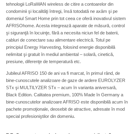
tehnologii LoRaWAN wireless de citire a contoarelor din
condominii şi localităţi întregi, însă totodată ne axăm şi pe
domeniul Smart Home prin tot ceea ce oferă inovativul sistem
AFRISOhome. Acesta integrează aparate de măsură, control
şi siguranţă în locuinţe, fără a necesita niciun fel de baterii,
cabluri de conectare sau alimentare electrică. Totul pe
principiul Energy Harvesting, folosind energie disponibilă
nelimitat şi gratuit în mediul ambiental – solară, cinetică,
presiune, diferenţe de temperatură etc.
Jubileul AFRISO 150 de ani va fi marcat, în primul rând, de
bine-cunoscutele analizoare de gaze de ardere EUROLYZER
STx şi MULTILYZER STx – acum în varianta aniversară,
Black Edition. Calitatea premium, 100% Made în Germany a
bine-cunoscutelor analizoare AFRISO este disponibilă acum în
pachete promoţionale, deosebit de atractive, adresate în mod
special profesioniştilor din domeniu.