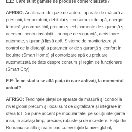
E.E: Care sunt gamele de produse comercializate?
AFRISO:
Analizoare de gaze de ardere, aparate de măsură a
presiunii, temperaturii, debitului şi consumului de apă, energie
termică şi combustibil, precum şi echipamente de siguranţă şi
accesorii pentru instalaţii – supape de siguranţă, aerisitoare
automate, siguranţă lipsă apă. Sisteme de monitorizare şi
control de la distanţă a parametrilor de siguranţă şi confort în
locuinţe (Smart Home) şi contorizare apă cu preluare
automatizată de date despre consum şi regim de funcţionare
(Smart City).
E.E: În ce stadiu se află piaţa în care activaţi, la momentul
actual?
AFRISO:
Tendinţele pieţei de aparate de măsură şi control la
nivel global precum şi local sunt de digitalizare şi integrare în
sfera IoT. Se pune accent pe modularitate, pe soluţii inteligente
însă, în același timp, precise, robuste şi de încredere. Piaţa din
România se află şi ea în pas cu evoluţiile la nivel global,