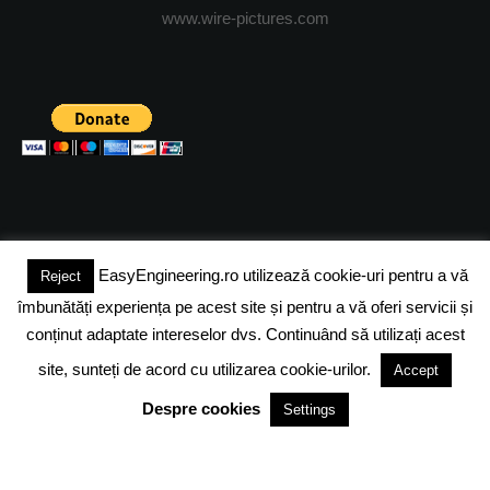
www.wire-pictures.com
EasyEngineering.ro utilizează cookie-uri pentru a vă
Reject
(c) 2024 - FineEngineeringMagazine. All rights reserved.
îmbunătăți experiența pe acest site și pentru a vă oferi servicii și
DESPRE NOI
ADVERTISING
JOBS
DESPRE COOKIES
conținut adaptate intereselor dvs. Continuând să utilizați acest
site, sunteți de acord cu utilizarea cookie-urilor.
Accept
POLITICA DE CONFIDENTIALITATE
TERMENI SI CONDITII
Despre cookies
Settings