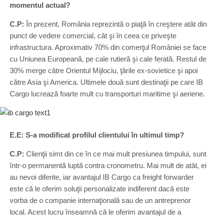
momentul actual?
C.P:
În prezent, România reprezintă o piaţă în creştere atât din
punct de vedere comercial, cât şi în ceea ce priveşte
infrastructura. Aproximativ 70% din comerţul României se face
cu Uniunea Europeană, pe cale rutieră şi cale ferată. Restul de
30% merge către Orientul Mijlociu, ţările ex-sovietice şi apoi
către Asia şi America. Ultimele două sunt destinaţii pe care IB
Cargo lucrează foarte mult cu transporturi maritime şi aeriene.
E.E: S-a modificat profilul clientului în ultimul timp?
C.P:
Clienţii simt din ce în ce mai mult presiunea timpului, sunt
într-o permanentă luptă contra cronometru. Mai mult de atât, ei
au nevoi diferite, iar avantajul IB Cargo ca freight forwarder
este că le oferim soluţii personalizate indiferent dacă este
vorba de o companie internaţională sau de un antreprenor
local. Acest lucru înseamnă că le oferim avantajul de a