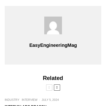
EasyEngineeringMag
Related
INDUSTRY
INTERVIEW
·
JULY 5, 2024