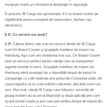
însoţeşte marfa şi o livrează la destinaţie în siguranţă.
În prezent, IB Cargo are aproximativ 4-5 on board courier pe
săptămână pentru companii din automotive, fashion sau
electronice.
E.E: Ce servicii noi aveţi?
C.P:
Câteva dintre cele mai noi servicii oferite de IB Cargo
sunt On Board Courier şi grupajele maritime de export via
Hamburg. Aşa cum am menţionat mai sus, On Board Courier
este un serviciu perfect pentru clienţii care au transporturi
urgente oriunde în lume. Grupajele maritime de export via
Hamburg oferă avantajul de a înjumătăți timpul de tranzit în
comparaţie cu cele realizate prin portul din Constanța unde, din
cauza faptului că nu sunt mărfuri suficiente, plecările sunt mai
rare. Mai mult, clienţii IB Cargo care folosesc serviciile de
grupaj maritim au acum la dispoziţie şi două aplicaţii prin care
îşi pot urmări marfa şi prin care pot verifica timpul de tranzit din
price port din lume către România.