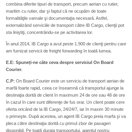
combina diferite tipuri de transport, precum aerian cu rutier,
maritim cu rutier, dar şi faptul că ne ocupăm de toate
formalităţile vamale şi documentaţia necesară. Astfel,
externalizând serviciile de transport către IB Cargo, clienţii pot
sta liniştiţi, concentrându-se pe activitarea lor.
În anul 2014, IB Cargo a avut peste 1.900 de clienţi pentru care
am furnizat servicii de freight forwarding în toată lumea.
E.E: Spuneți-ne câte ceva despre serviciul On Board
Courier.
C.P:
On Board Courier este un serviciu de transport aerian de
marfă foarte rapid, ceea ce înseamnă că transportul ajunge la
destinaţia dorită de client în maximum 24 de ore sau 48 de ore
în cazul în care sunt diferenţe de fus orar. Un client poate cere
oferta oricând de la IB Cargo, 24/24/7, iar în maxim 30 minute
o primeşte. După acestea, un agent IB Cargo preia marfa şi va
pleca către destinaţia dorită cu primul zbor de pasageri
disponibil. Pe toată durata transportului, agentul nostru