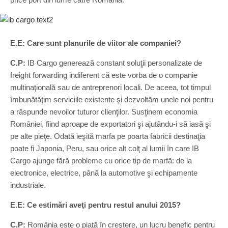
E.E: Care sunt planurile de viitor ale companiei?
C.P:
IB Cargo generează constant soluţii personalizate de
freight forwarding indiferent că este vorba de o companie
multinaţională sau de antreprenori locali. De aceea, tot timpul
îmbunătăţim serviciile existente şi dezvoltăm unele noi pentru
a răspunde nevoilor tuturor clienţilor. Susţinem economia
României, fiind aproape de exportatori şi ajutându-i să iasă şi
pe alte pieţe. Odată ieşită marfa pe poarta fabricii destinaţia
poate fi Japonia, Peru, sau orice alt colţ al lumii în care IB
Cargo ajunge fără probleme cu orice tip de marfă: de la
electronice, electrice, până la automotive şi echipamente
industriale.
E.E: Ce estimări aveţi pentru restul anului 2015?
C.P:
România este o piaţă în creştere, un lucru benefic pentru