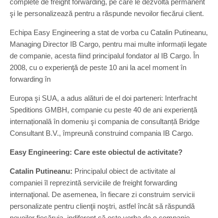
complete de freight forwarding, pe care le dezvoltă permanent
şi le personalizează pentru a răspunde nevoilor fiecărui client.
Echipa Easy Engineering a stat de vorba cu Catalin Putineanu,
Managing Director IB Cargo, pentru mai multe informații legate
de companie, acesta fiind principalul fondator al IB Cargo. În
2008, cu o experienţă de peste 10 ani la acel moment în
forwarding în
Europa şi SUA, a adus alături de el doi parteneri: Interfracht
Speditions GMBH, companie cu peste 40 de ani experiență
internațională în domeniu şi compania de consultanță Bridge
Consultant B.V., împreună construind compania IB Cargo.
Easy Engineering: Care este obiectul de activitate?
Catalin Putineanu:
Principalul obiect de activitate al
companiei îl reprezintă serviciile de freight forwarding
internaţional. De asemenea, în fiecare zi construim servicii
personalizate pentru clienţii noştri, astfel încât să răspundă
nevoilor fiecăruia, indiferent că este vorba de o companie