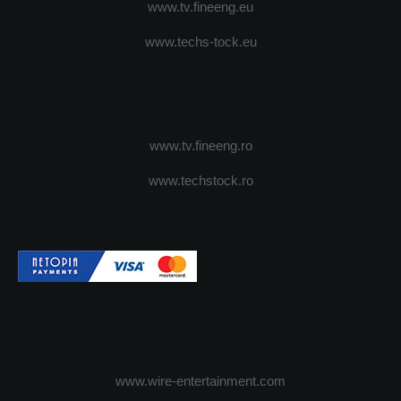
www.tv.fineeng.eu
www.techs-tock.eu
www.tv.fineeng.ro
www.techstock.ro
www.wire-entertainment.com