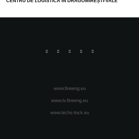
CENTRU DE LOGISTICĂ ÎN DRAGOMIREȘTI-VALE
www.fineeng.eu
www.tv.fineeng.eu
www.techs-tock.eu