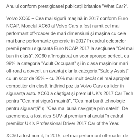
Anului conform prestigioasei publicații britanice ”What Car?”.
Volvo XC60 – Cea mai sigură mașină în 2017 conform Euro
NCAP. Modelul XC60 al Volvo Cars a fost numit cel mai
performant off-roader de mari dimensiuni și mașina cu cele
mai bune performanțe generale în 2017 în cadrul celebrelor
premii pentru siguranță Euro NCAP 2017 la secțiunea ”Cel mai
bun în clasă”. XC60 a înregistrat un scor aproape perfect, cu
98% la categoria ”Adult Occupant” și în clasa mașinilor mari
off-road a dovedit un avantaj clar la categoria ”Safety Assist”
cu un scor de 95% – cu 20% mai mult decât cel mai apropiat
competitor din clasă, întărind poziția Volvo Cars ca lider în
siguranța auto. XC60 a câștigat și premiul UK’s 2017 Car Tech
pentru ”Cea mai sigură mașină”, ”Cea mai bună tehnologie
pentru siguranță” și ”Cea mai bună navigație prin satelit”. De
asemenea, a fost ales SUV-ul premium al anului în cadrul
premiilor UK’s Professional Driver 2017 Car of the Year.
XC90 a fost numit, în 2015, cel mai performant off-roader de