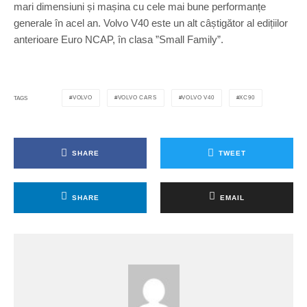
mari dimensiuni și mașina cu cele mai bune performanțe
generale în acel an. Volvo V40 este un alt câștigător al edițiilor
anterioare Euro NCAP, în clasa ”Small Family”.
VOLVO
VOLVO CARS
VOLVO V40
XC90
TAGS
SHARE
TWEET
SHARE
EMAIL