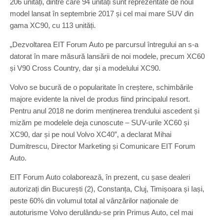
206 unități, dintre care 94 unități sunt reprezentate de noul
model lansat în septembrie 2017 și cel mai mare SUV din
gama XC90, cu 113 unități.
„Dezvoltarea EIT Forum Auto pe parcursul întregului an s-a
datorat în mare măsură lansării de noi modele, precum XC60
și V90 Cross Country, dar și a modelului XC90.
Volvo se bucură de o popularitate în creștere, schimbările
majore evidente la nivel de produs fiind principalul resort.
Pentru anul 2018 ne dorim menținerea trendului ascedent și
mizăm pe modelele deja cunoscute – SUV-urile XC60 și
XC90, dar și pe noul Volvo XC40”, a declarat Mihai
Dumitrescu, Director Marketing și Comunicare EIT Forum
Auto.
EIT Forum Auto colaborează, în prezent, cu șase dealeri
autorizați din București (2), Constanța, Cluj, Timișoara și Iași,
peste 60% din volumul total al vânzărilor naționale de
autoturisme Volvo derulându-se prin Primus Auto, cel mai