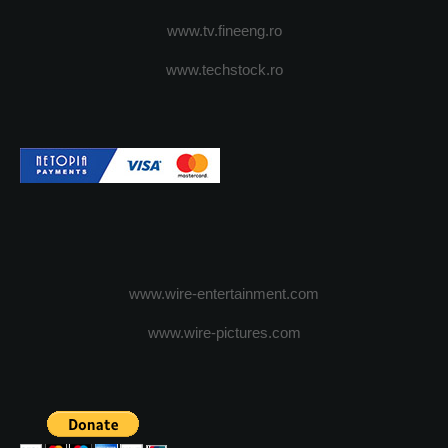
www.tv.fineeng.ro
www.techstock.ro
www.wire-entertainment.com
www.wire-pictures.com