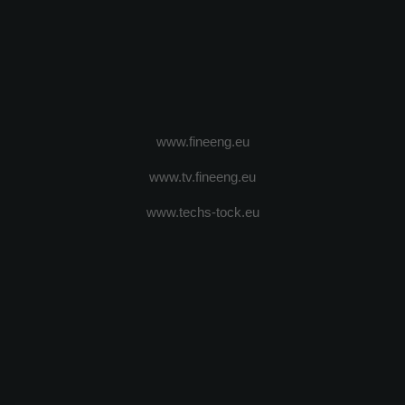
www.fineeng.eu
www.tv.fineeng.eu
www.techs-tock.eu