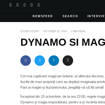
NEWSFEED
SEARCH
INTERVI
COVER STORY
·
OCTOBER 31, 2014
·
2 MIN READ
DYNAMO SI MAGI
Cel mai captivant magician britanic al ultimului deceniu, 
iluziile de mari proporţii care au depășit imaginația privi
Fani ai magiei şi iluzionismului, pregătiţi-vă să fiți uimiți!
Începând din 20 octombrie, de la ora 22:00, regele mag
Dynamo şi magia imposibilului, pentru a-şi încânta tele