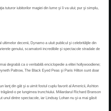
uturor iubitorilor magiei din lume şi îi va ului; pur şi simplu,
 ultimelor decenii, Dynamo a uluit publicul şi celebrităţile din
arierele genului, scamatorii incredibile şi spectacole stradale de
ă mai degrabă ca o veritabilă enciclopedie a elitei hollywoodiene;
wyneth Paltrow, The Black Eyed Peas şi Paris Hilton sunt doar
lanţ din gât şi a uimit fostul cuplu favorit al Americii, Ashton
răgând-o pe lungimea trunchiului. Miliardarul Richard Branson
ut unul dintre spectacole, iar Lindsay Lohan nu şi-a mai găsit