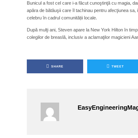
Bunicul a fost cel care i-a făcut cunoştinţă cu magia, da
apăra de bătăuşii care îl tachinau pentru afecţiunea sa, i
celebru în cadrul comunității locale.
După mulţi ani, Steven apare la New York Hilton în timpul
colegilor de breaslă, inclusiv a aclamaţilor magicieni Aa
SHARE
TWEET
EasyEngineeringMa