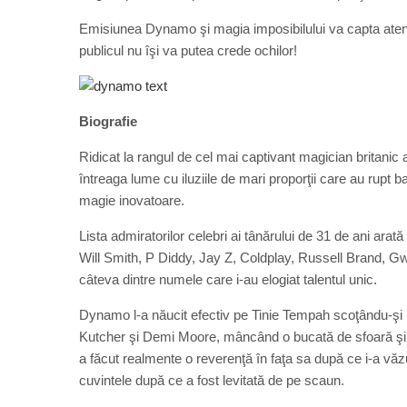
Emisiunea Dynamo şi magia imposibilului va capta atenţia t
publicul nu îşi va putea crede ochilor!
Biografie
Ridicat la rangul de cel mai captivant magician britanic al
întreaga lume cu iluziile de mari proporţii care au rupt b
magie inovatoare.
Lista admiratorilor celebri ai tânărului de 31 de ani arat
Will Smith, P Diddy, Jay Z, Coldplay, Russell Brand, G
câteva dintre numele care i-au elogiat talentul unic.
Dynamo l-a năucit efectiv pe Tinie Tempah scoţându-şi un 
Kutcher şi Demi Moore, mâncând o bucată de sfoară şi t
a făcut realmente o reverenţă în faţa sa după ce i-a văz
cuvintele după ce a fost levitată de pe scaun.