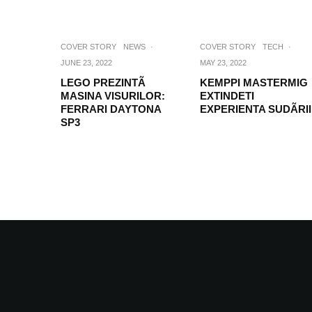
COVER STORY
NEWS
·
COVER STORY
TECH
·
JUNE 23, 2022
MAY 23, 2022
LEGO PREZINTÃ
KEMPPI MASTERMIG
MASINA VISURILOR:
EXTINDETI
FERRARI DAYTONA
EXPERIENTA SUDÃRII
SP3