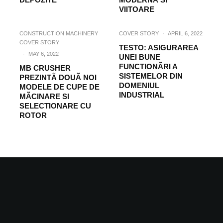
VIITOARE
CONSTRUCTION MACHINERY
COVER STORY
·
APRIL 6, 2022
COVER STORY
TESTO: ASIGURAREA
·
MAY 6, 2022
UNEI BUNE
FUNCTIONÃRI A
MB CRUSHER
SISTEMELOR DIN
PREZINTÃ DOUÃ NOI
DOMENIUL
MODELE DE CUPE DE
INDUSTRIAL
MÃCINARE SI
SELECTIONARE CU
ROTOR