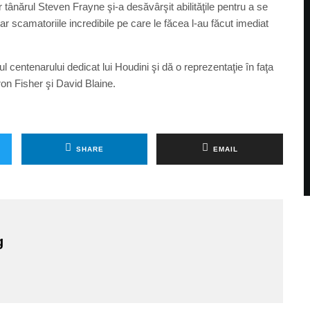
r tânărul Steven Frayne şi-a desăvârşit abilităţile pentru a se
ar scamatoriile incredibile pe care le făcea l-au făcut imediat
 centenarului dedicat lui Houdini şi dă o reprezentaţie în faţa
ron Fisher şi David Blaine.
SHARE
EMAIL
g