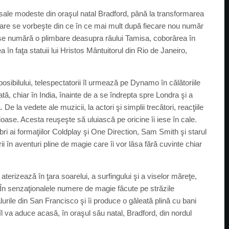
 sale modeste din oraşul natal Bradford, până la transformarea
re care se vorbeşte din ce în ce mai mult după fiecare nou număr
e se numără o plimbare deasupra râului Tamisa, coborârea în
 în faţa statuii lui Hristos Mântuitorul din Rio de Janeiro,
sibilului, telespectatorii îl urmează pe Dynamo în călătoriile
tă, chiar în India, înainte de a se îndrepta spre Londra şi a
De la vedete ale muzicii, la actori şi simplii trecători, reacţiile
se. Acesta reuşeşte să uluiască pe oricine îi iese în cale.
bri ai formaţiilor Coldplay şi One Direction, Sam Smith şi starul
 în aventuri pline de magie care îi vor lăsa fără cuvinte chiar
erizează în ţara soarelui, a surfingului şi a viselor măreţe,
le. În senzaţionalele numere de magie făcute pe străzile
ile din San Francisco şi îi produce o găleată plină cu bani
l va aduce acasă, în oraşul său natal, Bradford, din nordul