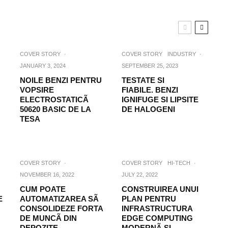
COVER STORY
·
COVER STORY
INDUSTRY
·
JANUARY 3, 2024
SEPTEMBER 25, 2023
NOILE BENZI PENTRU
TESTATE SI
VOPSIRE
FIABILE. BENZI
ELECTROSTATICÃ
IGNIFUGE SI LIPSITE
50620 BASIC DE LA
DE HALOGENI
TESA
COVER STORY
·
COVER STORY
HI-TECH
·
NOVEMBER 16, 2022
JULY 22, 2022
CUM POATE
CONSTRUIREA UNUI
E
AUTOMATIZAREA SÃ
PLAN PENTRU
CONSOLIDEZE FORTA
INFRASTRUCTURA
DE MUNCÃ DIN
EDGE COMPUTING
DEPOZITE
MODERNÃ SI