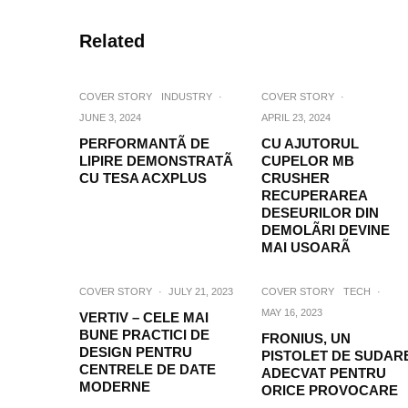
Related
COVER STORY
INDUSTRY
·
COVER STORY
·
JUNE 3, 2024
APRIL 23, 2024
PERFORMANTÃ DE
CU AJUTORUL
LIPIRE DEMONSTRATÃ
CUPELOR MB
CU TESA ACXPLUS
CRUSHER
RECUPERAREA
DESEURILOR DIN
DEMOLÃRI DEVINE
MAI USOARÃ
COVER STORY
·
JULY 21, 2023
COVER STORY
TECH
·
MAY 16, 2023
VERTIV – CELE MAI
BUNE PRACTICI DE
FRONIUS, UN
DESIGN PENTRU
PISTOLET DE SUDAR
CENTRELE DE DATE
ADECVAT PENTRU
MODERNE
ORICE PROVOCARE