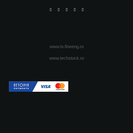
www.tv.fineeng.ro
www.techstock.ro