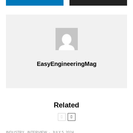
EasyEngineeringMag
Related
INDUSTRY
INTERVIEW
·
JULY 5, 2024