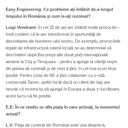
Easy Engineering: Ce probleme aţi întâlnit de-a lungul
timpului în România şi cum le-aţi rezolvat?
Luigi Vendrami:
În cei 25 de ani am întâlnit multe provocări –
însă credem că le-am transformat în oportunităţi de
dezvoltarea ale business-ului nostru. De exemplu, provocările
legate de infrastructură rutieră locală ne-au determinat să
deschidem după Bucureşti alte două porţi internaţionale
aeriene la Cluj şi Timişoara – pentru a ajunge la clienţii noştri
din partea de centrală şi de vest a ţării, în cel mai scurt timp
posibil. Pentru zona de NE a ţării colaboram cu o rută
comercială Tarom, astfel încât dacă un client din Iaşi are
nevoie că mostra lui să ajungă în Europa a doua zi lucrătoare,
acest lucru să fie posibil.
E.E: În ce stadiu se afla piaţa în care activaţi, la momentul
actual?
L.V:
Piaţa de curierat din România este una dinamică,