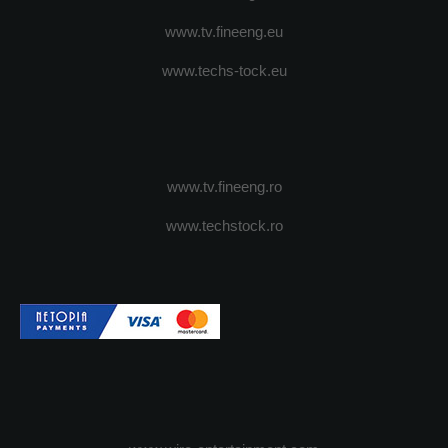
www.tv.fineeng.eu
www.techs-tock.eu
www.tv.fineeng.ro
www.techstock.ro