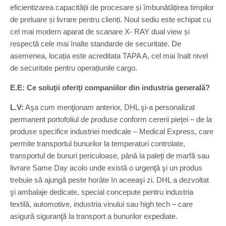
eficientizarea capacității de procesare și îmbunătățirea timpilor
de preluare și livrare pentru clienți. Noul sediu este echipat cu
cel mai modern aparat de scanare X- RAY dual view și
respectă cele mai înalte standarde de securitate. De
asemenea, locația este acreditata TAPA A, cel mai înalt nivel
de securitate pentru operațiunile cargo.
E.E: Ce soluţii oferiţi companiilor din industria generală?
L.V:
Aşa cum menţionam anterior, DHL şi-a personalizat
permanent portofoliul de produse conform cererii pieţei – de la
produse specifice industriei medicale – Medical Express, care
permite transportul bunurilor la temperaturi controlate,
transportul de bunuri periculoase, până la paleţi de marfă sau
livrare Same Day acolo unde există o urgenţă şi un produs
trebuie să ajungă peste horâte în aceeaşi zi. DHL a dezvoltat
şi ambalaje dedicate, special concepute pentru industria
textilă, automotive, industria vinului sau high tech – care
asigură siguranţă la transport a bunurilor expediate.