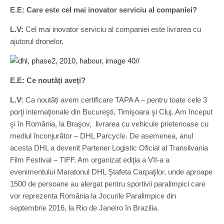
E.E: Care este cel mai inovator serviciu al companiei?
L.V:
Cel mai inovator serviciu al companiei este livrarea cu
ajutorul dronelor.
E.E: Ce noutăţi aveţi?
L.V:
Ca noutăți avem certificare TAPA A – pentru toate cele 3
porţi internaţionale din Bucureşti, Timişoara şi Cluj. Am început
şi în România, la Braşov, livrarea cu vehicule prietenoase cu
mediul înconjurător – DHL Parcycle. De asemenea, anul
acesta DHL a devenit Partener Logistic Oficial al Transilvania
Film Festival – TIFF. Am organizat ediţia a VII-a a
evenimentului Maratonul DHL Ştafeta Carpaţilor, unde aproape
1500 de persoane au alergat pentru sportivii paralimpici care
vor reprezenta România la Jocurile Paralimpice din
septembrie 2016, la Rio de Janeiro în Brazilia.