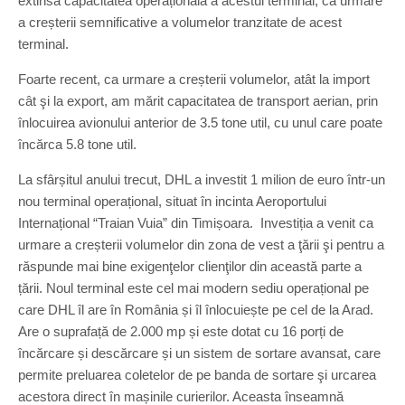
extinsă capacitatea operațională a acestui terminal, ca urmare
a creșterii semnificative a volumelor tranzitate de acest
terminal.
Foarte recent, ca urmare a creșterii volumelor, atât la import
cât şi la export, am mărit capacitatea de transport aerian, prin
înlocuirea avionului anterior de 3.5 tone util, cu unul care poate
încărca 5.8 tone util.
La sfârșitul anului trecut, DHL a investit 1 milion de euro într-un
nou terminal operațional, situat în incinta Aeroportului
Internațional “Traian Vuia” din Timișoara. Investiția a venit ca
urmare a creșterii volumelor din zona de vest a ţării şi pentru a
răspunde mai bine exigenţelor clienţilor din această parte a
țării. Noul terminal este cel mai modern sediu operațional pe
care DHL îl are în România și îl înlocuiește pe cel de la Arad.
Are o suprafață de 2.000 mp și este dotat cu 16 porți de
încărcare și descărcare și un sistem de sortare avansat, care
permite preluarea coletelor de pe banda de sortare şi urcarea
acestora direct în mașinile curierilor. Aceasta înseamnă