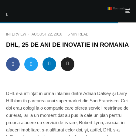
Romanian
▼
INTERVIEW
·
AUGUST 22, 2016
·
5 MIN READ
DHL, 25 DE ANI DE INOVATIE IN ROMANIA
DHL s-a înființat în urmă întâlnirii dintre Adrian Dalsey şi Larry
Hillblom în parcarea unui supermarket din San Francisco. Cei
doi erau colegi la o companie care oferea servicii restrânse de
curierat, iar la un moment dat au pus la cale un plan pentru
propria afacere cu servicii de livrare; Robert Lynn, asociat în
afaceri imobiliare, s-a alăturat celor doi, şi, astfel, DHL s-a