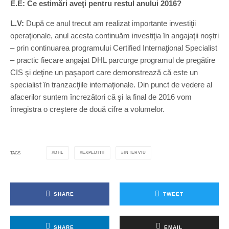
E.E: Ce estimări aveţi pentru restul anului 2016?
L.V:
După ce anul trecut am realizat importante investiţii
operaţionale, anul acesta continuăm investiţia în angajaţii noştri
– prin continuarea programului Certified Internaţional Specialist
– practic fiecare angajat DHL parcurge programul de pregătire
CIS şi deţine un paşaport care demonstrează că este un
specialist în tranzacţiile internaţionale. Din punct de vedere al
afacerilor suntem încrezători că şi la final de 2016 vom
înregistra o creştere de două cifre a volumelor.
DHL
EXPEDITII
INTERVIU
TAGS
SHARE
TWEET
SHARE
EMAIL