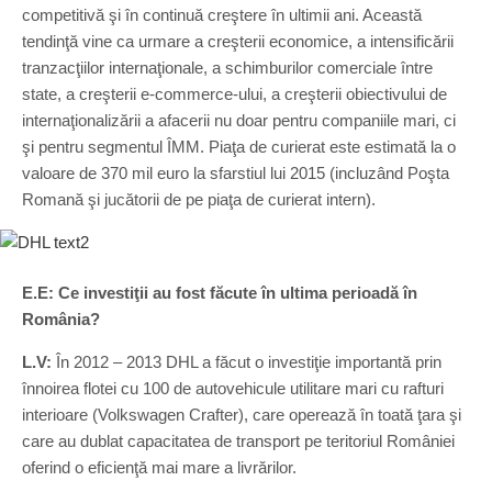
competitivă şi în continuă creştere în ultimii ani. Această
tendinţă vine ca urmare a creşterii economice, a intensificării
tranzacţiilor internaţionale, a schimburilor comerciale între
state, a creşterii e-commerce-ului, a creşterii obiectivului de
internaţionalizării a afacerii nu doar pentru companiile mari, ci
şi pentru segmentul ÎMM. Piaţa de curierat este estimată la o
valoare de 370 mil euro la sfarstiul lui 2015 (incluzând Poşta
Romană şi jucătorii de pe piaţa de curierat intern).
E.E: Ce investiţii au fost făcute în ultima perioadă în
România?
L.V:
În 2012 – 2013 DHL a făcut o investiţie importantă prin
înnoirea flotei cu 100 de autovehicule utilitare mari cu rafturi
interioare (Volkswagen Crafter), care operează în toată ţara şi
care au dublat capacitatea de transport pe teritoriul României
oferind o eficienţă mai mare a livrărilor.