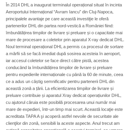
În 2014 DHL a inaugurat terminalul operațional situat în incinta
Aeroportului Internațional “Avram Iancu” din Cluj-Napoca,
principalele avantaje pe care această investiţie le oferă
partenerilor DHL din partea nord-vestică a României fiind:
îmbunătățirea timpilor de livrare și preluare și o capacitate mai
mare de procesare a coletelor prin aparatul X-ray dedicat DHL.
Noul terminal operațional DHL a permis ca procesul de sortare
a mărfii să se facă imediat după sosirea acesteia în aeroport,
iar accesul coletelor se face direct către pistă, acestea
conducând la îmbunătățirea timpilor de livrare și preluare
pentru expedierile internaționale cu până la 60 de minute, ceea
ce a adus un câștig semnificativ pentru partenerii DHL din
această zonă a țării. La eficientizarea timpilor de livrare și
preluare contribuie și aparatul Xray dedicat operațiunilor DHL,
cu ajutorul căruia este posibilă procesarea unui număr mai
mare de expedieri, într-un timp mai scurt. Această locaţie este
acreditata TAPA A şi acoperă astfel nevoile de securitate ale
clienţilor din zonă, sensibili la aceste aspecte. Anul trecut am