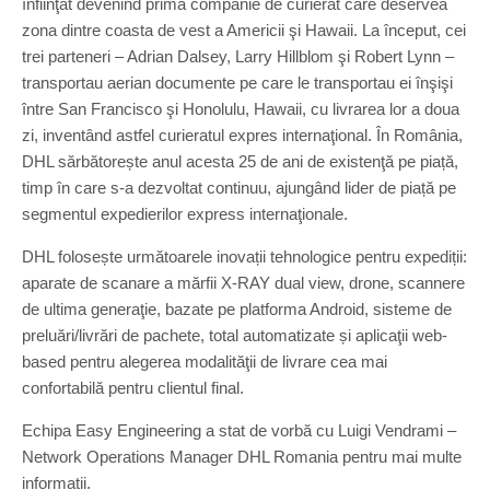
înfiinţat devenind prima companie de curierat care deservea
zona dintre coasta de vest a Americii şi Hawaii. La început, cei
trei parteneri – Adrian Dalsey, Larry Hillblom şi Robert Lynn –
transportau aerian documente pe care le transportau ei înşişi
între San Francisco şi Honolulu, Hawaii, cu livrarea lor a doua
zi, inventând astfel curieratul expres internaţional. În România,
DHL sărbătorește anul acesta 25 de ani de existenţă pe piață,
timp în care s-a dezvoltat continuu, ajungând lider de piață pe
segmentul expedierilor express internaţionale.
DHL folosește următoarele inovații tehnologice pentru expediții:
aparate de scanare a mărfii X-RAY dual view, drone, scannere
de ultima generaţie, bazate pe platforma Android, sisteme de
preluări/livrări de pachete, total automatizate și aplicaţii web-
based pentru alegerea modalităţii de livrare cea mai
confortabilă pentru clientul final.
Echipa Easy Engineering a stat de vorbă cu Luigi Vendrami –
Network Operations Manager DHL Romania pentru mai multe
informații.