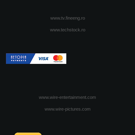
www.tv.fineeng.ro
www.techstock.ro
www.wire-entertainment.com
www.wire-pictures.com