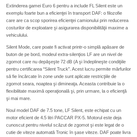
Extinderea gamei Euro 6 pentru a include FL Silent este un
exemplu foarte bun a eficienţei în transport DAF: o filozofie
care are ca scop sporirea eficienţei camionului prin reducerea
costurilor de exploatare şi asigurarea disponibilităţii maxime a
vehiculului.
Silent Mode, care poate fi activat printr-o simplă apăsare de
buton de pe bord, modeul extra-silenţios LF are un nivel de
zgomot care nu depăşeşte 72 dB (A şi îndeplineşte condiţiile
pentru certificarea “Silent Truck”. Acest lucru permite mărfurilor
să fie încărcate în zone unde sunt aplicate restricţiile de
zgomot seara, noaptea şi dimineaţa. Aceasta contribuie la o
flexibilitate maximă operaţională şi, prin urmare, la o eficienţă
şi mai mare.
Noul model DAF de 7.5 tone, LF Silent, este echipat cu un
motor eficient de 4.5 litri PACCAR PX-5. Motorul este deja
cunoscut pentru nivelul scăzut de zgomot şi este legat de o
cutie de viteze automată Tronic în şase viteze. DAF poate livra