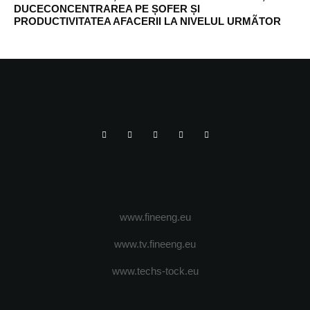
DUCECONCENTRAREA PE ȘOFER ȘI
PRODUCTIVITATEA AFACERII LA NIVELUL URMÃTOR
www.fineeng.eu
www.tv.fineeng.eu
www.techs-tock.eu