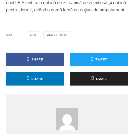
noul LF Silent cu o cabină de zi, cabină de zi extinsă şi cabină
pentru dormit, având o gamă largă de opţiuni de ampatament.
DAF
DAF LF SILENT
TAGS
SHARE
TWEET
SHARE
EMAIL