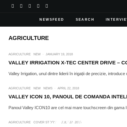
NEWSFEED
SEARCH
INTERVI
AGRICULTURE
AGRICULTURE
NEW
·
JANUARY 19, 2018
VALLEY IRRIGATION X-TEC CENTER DRIVE – C
Valley Irrigation, unul dintre liderii în irigații de precizie, introd
AGRICULTURE
NEW
NEWS
·
APRIL 22, 2018
VALLEY ICON 10, PANOUL DE COMANDA INTEL
Panoul Valley ICON10 are cel mai mare touchscreen din gama ICO
AGRICULTUR
VALLEY IRRIGATION, 
AGRICULTURE
COVER STORY
·
JULY 20, 2018