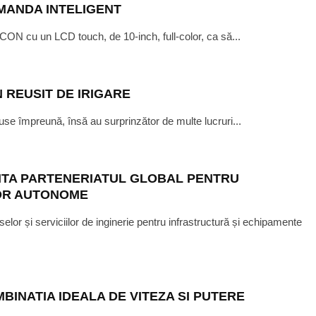
OMANDA INTELIGENT
N cu un LCD touch, de 10-inch, full-color, ca să...
N REUSIT DE IRIGARE
 puse împreună, însă au surprinzător de multe lucruri...
SEPTEMBER 22, 2018
EA CUNOASTERII
NTA PARTENERIATUL GLOBAL PENTRU
OR AUTONOME
selor și serviciilor de inginerie pentru infrastructură și echipamente
BINATIA IDEALA DE VITEZA SI PUTERE