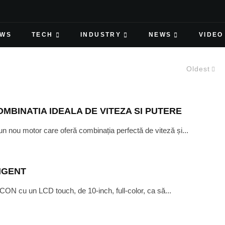
EWS
TECH
INDUSTRY
NEWS
VIDEO
Oldest
OMBINATIA IDEALA DE VITEZA SI PUTERE
uce un nou motor care oferă combinația perfectă de viteză și...
IGENT
N cu un LCD touch, de 10-inch, full-color, ca să...
E
·
MAY 5, 2018
VITEZA SI PERFORMANTA