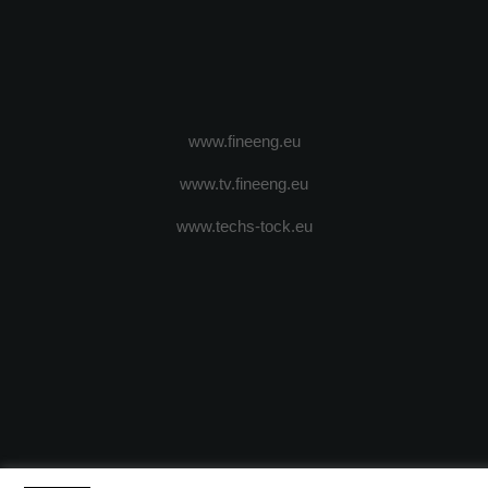
www.fineeng.eu
www.tv.fineeng.eu
www.techs-tock.eu
(c) 2024 - FineEngineeringMagazine. All rights reserved.
DESPRE N