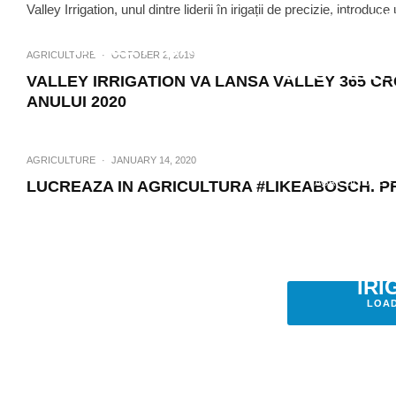
Valley Irrigation, unul dintre liderii în irigații de precizie, introd
AGRICULTUR
VALLEY IRRIGATION VA OFERI
AGRICULTURE
·
OCTOBER 2, 2019
GPS PENT
VALLEY IRRIGATION VA LANSA VALLEY 365 
ANULUI 2020
AGRICULTURE
·
JANUARY 14, 2020
AGRICULTURE
·
LUCREAZA IN AGRICULTURA #LIKEABOSCH. PRE
VALLEY IRRIGATION ADVAN
INTELIGENTA ARTIFICIALA P
LEGATE DE SANATATEA CULTU
IRI
LOA