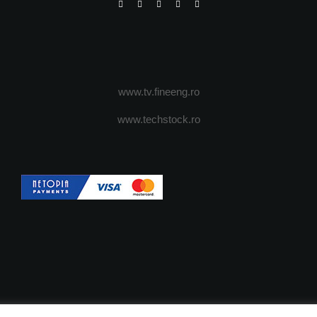
www.tv.fineeng.ro
www.techstock.ro
OI
ADVERTISING
JOBS
DESPRE COOKIES
POLIT