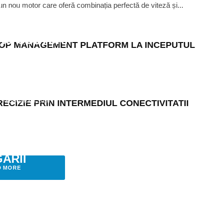
uce un nou motor care oferă combinația perfectă de viteză și...
E
·
JULY 1, 2019
 SOLUTII AVANSATE DE GHIDARE
RU COLTURI
CROP MANAGEMENT PLATFORM LA INCEPUTUL
FEBRUARY 6, 2020
CIZIE PRIN INTERMEDIUL CONECTIVITATII
CED TECHNOLOGY FOLOSESTE
ENTRU A DETECTA PROBLEMELE
RILOR SI BUNA FUNCTIONARE A
GARII
D MORE