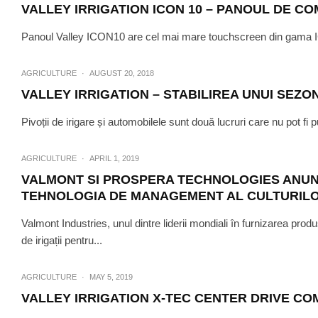
VALLEY IRRIGATION ICON 10 – PANOUL DE C
Panoul Valley ICON10 are cel mai mare touchscreen din gama ICO
AGRICULTURE
·
AUGUST 20, 2018
VALLEY IRRIGATION – STABILIREA UNUI SEZO
Pivoții de irigare și automobilele sunt două lucruri care nu pot fi
AGRICULTURE
·
AGSENSE PUTER
AGRICULTURE
·
APRIL 1, 2019
VALMONT SI PROSPERA TECHNOLOGIES ANU
TEHNOLOGIA DE MANAGEMENT AL CULTURIL
Valmont Industries, unul dintre liderii mondiali în furnizarea produ
de irigații pentru...
AGRICULTURE
·
MAY 5, 2019
VALLEY IRRIGATION X-TEC CENTER DRIVE COM