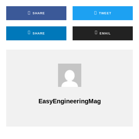
SHARE
TWEET
SHARE
EMAIL
EasyEngineeringMag