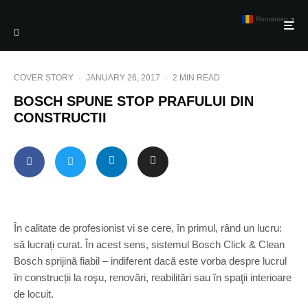
Romanian
▼
COVER STORY
·
JANUARY 26, 2017
·
2 MIN READ
BOSCH SPUNE STOP PRAFULUI DIN
CONSTRUCTII
În calitate de profesionist vi se cere, în primul, rând un lucru:
să lucrați curat. În acest sens, sistemul Bosch Click & Clean
Bosch sprijină fiabil – indiferent dacă este vorba despre lucrul
în construcții la roşu, renovări, reabilitări sau în spaţii interioare
de locuit.