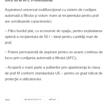
GAS 55 M AFC Professional
Aspiratorul universal multifuncţional cu sistem de curăţare
automată a filtrului şi volum mare al recipientului pentru praf
are următoarele caracteristici:
– Filtru burduf plat, cu economie de spaţiu, pentru exploatarea
optimă a recipientului de 55 l – ideal pentru cantităţi mari de
praf;
– Putere permanentă de aspirare pentru un avans continuu de
lucru prin curăţarea automată a filtrului (AFC);
– Acoperă o mare parte a pulberilor prin apartenenţa la clasa
de praf M conform standardului UE – pentru un grad ridicat de
protecţie a utilizatorului.
CONSTRUCTII
PRAF
TAGS