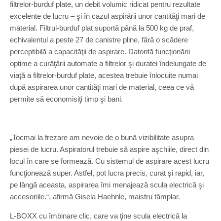
filtrelor-burduf plate, un debit volumic ridicat pentru rezultate
excelente de lucru – şi în cazul aspirării unor cantităţi mari de
material. Filtrul-burduf plat suportă până la 500 kg de praf,
echivalentul a peste 27 de canistre pline, fără o scădere
perceptibilă a capacităţii de aspirare. Datorită funcţionării
optime a curăţării automate a filtrelor şi duratei îndelungate de
viaţă a filtrelor-burduf plate, acestea trebuie înlocuite numai
după aspirarea unor cantităţi mari de material, ceea ce vă
permite să economisiţi timp şi bani.
„Tocmai la frezare am nevoie de o bună vizibilitate asupra
piesei de lucru. Aspiratorul trebuie să aspire aşchiile, direct din
locul în care se formează. Cu sistemul de aspirare acest lucru
funcţionează super. Astfel, pot lucra precis, curat şi rapid, iar,
pe lângă aceasta, aspirarea îmi menajează scula electrică şi
accesoriile.“, afirmă Gisela Haehnle, maistru tâmplar.
L-BOXX cu îmbinare clic, care va ţine scula electrică la