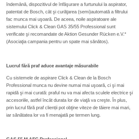
îndemână, dispozitivul de înfăşurare a furtunului la aspirator,
patentat de Bosch, cât şi curăţarea (semi)automată a filtrului
fac munca mai uşoară. De aceea, noile aspiratoare ale
sistemului Click & Clean GAS 35/55 Professional sunt
verificate şi recomandate de Aktion Gesunder Rücken e.V.*
(Asociaţia campania pentru un spate mai sănătos).
Lucrul fără praf aduce avantaje măsurabile
Cu sistemele de aspirare Click & Clean de la Bosch
Professional munca nu devine numai mai uşoară, ci şi mai
rapidă şi mai curată: praful nu va mai afecta sculele electrice şi
accesoriile, astfel încât durata lor de viaţă va creşte. În plus,
prin lucrul fără praf clienții pot obţine viteze de tăiere mai mari,
iar sănătatea lor va fi menajată pe termen lung.