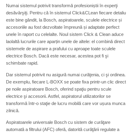
Numai sistemul potrivit transformă profesioniștii în experţi
desăvârşiţi. Pentru că în sistemul Click&CLean fiecare detaliu
este bine gândit, la Bosch, aspiratoarele, sculele electrice și
accesoriile au fost dezvoltate împreună și adaptate perfect
unele în raport cu celelalte. Noul sistem Click & Clean aduce
laolaltă lucrurile care aparțin unele de altele: el combină direct
sistemele de aspirare a prafului cu aproape toate sculele
electrice Bosch. Dacă este necesar, acestea pot fi şi
schimbate rapid.
Dar sistemul potrivit nu asigură numai curăţenia, ci şi ordinea.
De exemplu, fiecare L-BOXX se poate fixa printr-un clic direct
pe noile aspiratoare Bosch, oferind spaţiu pentru scule
electrice şi accesorii. Astfel, aspiratorul utilizatorilor se
transformă într-o staţie de lucru mobilă care vor ușura munca
zilnică.
Aspiratoarele universale Bosch cu sistem de curăţare
automată a filtrului (AFC) oferă, datorită curăţării regulate a