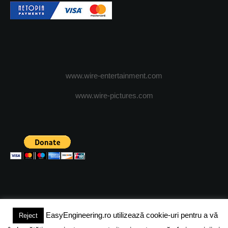
www.wire-entertainment.com
www.wire-pictures.com
EasyEngineering.ro utilizează cookie-uri pentru a vă
Reject
(c) 2024 - FineEngineeringMagazine. All rights reserved.