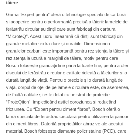
tăiere
Gama “Expert pentru” oferă o tehnologie specială de carbură
și acoperire pentru o performanță precisă a tăierii: lamelele de
ferăstrău circular au dinții care sunt fabricați din carbura
“MicroteQ”. Acest lucru înseamnă că dinții sunt fabricați din
granule metalice extra-dure și durabile. Dimensiunea
granulelor carburii este importantă pentru rezistența la tăiere și
rezistența la uzură a marginii de tăiere, motiv pentru care
Bosch folosește granulații fine până la foarte fine, pentru a oferi
discului de ferăstrău circular o calitate ridicată a tăieturilor și o
durată lungă de viață. Pentru o precizie și o durată lungă de
viață, corpul de oțel de pe lamele circulare este, de asemenea,
de înaltă calitate și este dotat cu un strat de protecție
“ProteQtion”, împiedicând astfel coroziunea și reducând
fricțiunea. Cu “Expert pentru ciment fibros”, Bosch oferă o
lamă specială de ferăstrău circulară pentru utilizarea la panouri
din ciment fibros. Datorită proprietăților abrazive ale acestui
material, Bosch folosește diamante policristaline (PCD), care