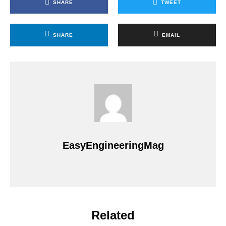
SHARE
TWEET
SHARE
EMAIL
EasyEngineeringMag
Related