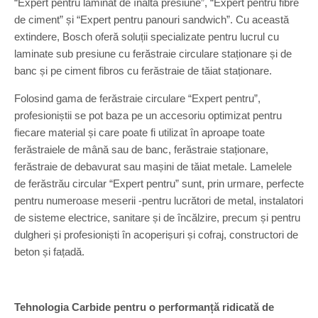
“Expert pentru laminat de înaltă presiune”, “Expert pentru fibre
de ciment” și “Expert pentru panouri sandwich”. Cu această
extindere, Bosch oferă soluții specializate pentru lucrul cu
laminate sub presiune cu ferăstraie circulare staționare și de
banc și pe ciment fibros cu ferăstraie de tăiat staționare.
Folosind gama de ferăstraie circulare “Expert pentru”,
profesioniștii se pot baza pe un accesoriu optimizat pentru
fiecare material și care poate fi utilizat în aproape toate
ferăstraiele de mână sau de banc, ferăstraie staționare,
ferăstraie de debavurat sau mașini de tăiat metale. Lamelele
de ferăstrău circular “Expert pentru” sunt, prin urmare, perfecte
pentru numeroase meserii -pentru lucrători de metal, instalatori
de sisteme electrice, sanitare și de încălzire, precum și pentru
dulgheri și profesioniști în acoperișuri și cofraj, constructori de
beton și fațadă.
Tehnologia Carbide pentru o performanță ridicată de