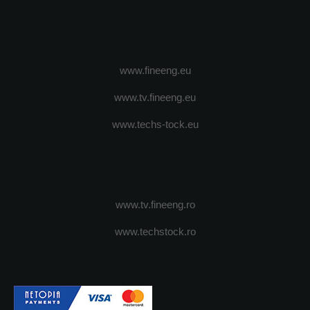
www.fineeng.eu
www.tv.fineeng.eu
www.techs-tock.eu
www.tv.fineeng.ro
www.techstock.ro