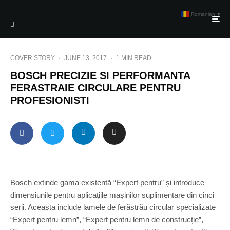
Romanian
▼
COVER STORY
·
JUNE 13, 2017
·
1 MIN READ
BOSCH PRECIZIE SI PERFORMANTA
FERASTRAIE CIRCULARE PENTRU
PROFESIONISTI
Bosch extinde gama existentă “Expert pentru” și introduce
dimensiunile pentru aplicațiile mașinilor suplimentare din cinci
serii. Aceasta include lamele de ferăstrău circular specializate
“Expert pentru lemn”, “Expert pentru lemn de construcție”,