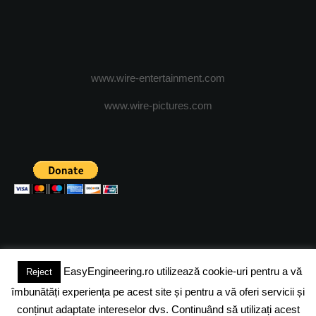
www.wire-entertainment.com
www.wire-pictures.com
EasyEngineering.ro utilizează cookie-uri pentru a vă
Reject
(c) 2024 - FineEngineeringMagazine. All rights reserved.
îmbunătăți experiența pe acest site și pentru a vă oferi servicii și
DESPRE NOI
ADVERTISING
JOBS
DESPRE COOKIES
conținut adaptate intereselor dvs. Continuând să utilizați acest