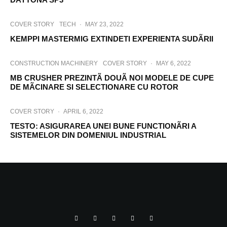
COVER STORY
TECH
·
MAY 23, 2022
KEMPPI MASTERMIG EXTINDETI EXPERIENTA SUDÃRII
CONSTRUCTION MACHINERY
COVER STORY
·
MAY 6, 2022
MB CRUSHER PREZINTÃ DOUÃ NOI MODELE DE CUPE
DE MÃCINARE SI SELECTIONARE CU ROTOR
COVER STORY
·
APRIL 6, 2022
TESTO: ASIGURAREA UNEI BUNE FUNCTIONÃRI A
SISTEMELOR DIN DOMENIUL INDUSTRIAL