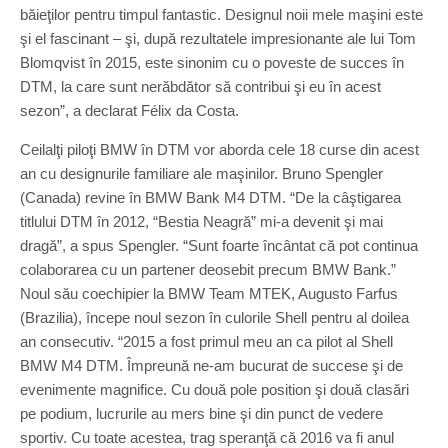
băieţilor pentru timpul fantastic. Designul noii mele maşini este
şi el fascinant – şi, după rezultatele impresionante ale lui Tom
Blomqvist în 2015, este sinonim cu o poveste de succes în
DTM, la care sunt nerăbdător să contribui şi eu în acest
sezon”, a declarat Félix da Costa.
Ceilalţi piloţi BMW în DTM vor aborda cele 18 curse din acest
an cu designurile familiare ale maşinilor. Bruno Spengler
(Canada) revine în BMW Bank M4 DTM. “De la câştigarea
titlului DTM în 2012, “Bestia Neagră” mi-a devenit şi mai
dragă”, a spus Spengler. “Sunt foarte încântat că pot continua
colaborarea cu un partener deosebit precum BMW Bank.”
Noul său coechipier la BMW Team MTEK, Augusto Farfus
(Brazilia), începe noul sezon în culorile Shell pentru al doilea
an consecutiv. “2015 a fost primul meu an ca pilot al Shell
BMW M4 DTM. Împreună ne-am bucurat de succese şi de
evenimente magnifice. Cu două pole position şi două clasări
pe podium, lucrurile au mers bine şi din punct de vedere
sportiv. Cu toate acestea, trag speranţă că 2016 va fi anul