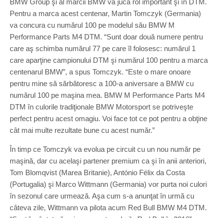
BMW Group şi al mărcii BMW va juca rol important şi în DTM.
Pentru a marca acest centenar, Martin Tomczyk (Germania)
va concura cu numărul 100 pe modelul său BMW M
Performance Parts M4 DTM. “Sunt doar două numere pentru
care aş schimba numărul 77 pe care îl folosesc: numărul 1
care aparţine campionului DTM şi numărul 100 pentru a marca
centenarul BMW”, a spus Tomczyk. “Este o mare onoare
pentru mine să sărbătoresc a 100-a aniversare a BMW cu
numărul 100 pe maşina mea. BMW M Performance Parts M4
DTM în culorile tradiţionale BMW Motorsport se potriveşte
perfect pentru acest omagiu. Voi face tot ce pot pentru a obţine
cât mai multe rezultate bune cu acest număr.”
În timp ce Tomczyk va evolua pe circuit cu un nou număr pe
maşină, dar cu acelaşi partener premium ca şi în anii anteriori,
Tom Blomqvist (Marea Britanie), António Félix da Costa
(Portugalia) şi Marco Wittmann (Germania) vor purta noi culori
în sezonul care urmează. Aşa cum s-a anunţat în urmă cu
câteva zile, Wittmann va pilota acum Red Bull BMW M4 DTM.