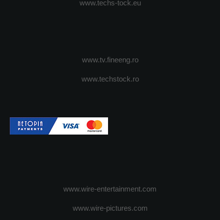
www.techs-tock.eu
www.tv.fineeng.ro
www.techstock.ro
www.wire-entertainment.com
www.wire-pictures.com