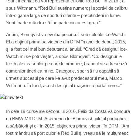
“Sunt încântat că voi reprezenta culorile Red Bull în 2016”, a
spus Wittmann. “Red Bull susţine numeroşi sportivi de calibru
într-o gamă largă de sporturi diferite – pretutindeni în lume.
Sunt foarte mândru să fac parte din acest grup.”
Acum, Blomqvist va evolua pe circuit sub culorile Ice-Watch.
El a obţinut prima sa victorie din DTM în anul de debut, 2015,
şi a fost cel mai bun debutant al anului. “Cred că designul Ice-
Watch mi se potriveşte”, a spus Blomqvist. “Cu designurile
fresh ale ceasurilor pe care le produce, brandul se adresează
oamenilor tineri ca mine. Categoric, sper să fiu capabil să
urmez succesul pe care l-a avut predecesorul meu, Marco
Wittmann. În fond, acest design al maşinii i-a purtat noroc.”
În cele 18 curse ale sezonului 2016, Félix da Costa va concura
cu BMW M4 DTM. Asemenea lui Blomqvist, pilotul portughez
a sărbătorit şi el, în 2015, obţinerea primei victorii în DTM. “Am
fost mândru să port culorile Red Bull şi vreau să le mulţumesc