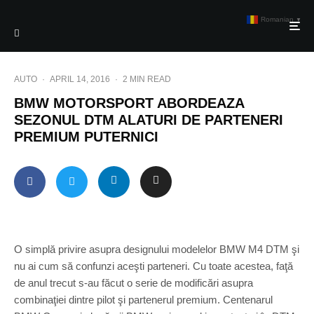
Romanian
▼
AUTO
·
APRIL 14, 2016
·
2 MIN READ
BMW MOTORSPORT ABORDEAZA
SEZONUL DTM ALATURI DE PARTENERI
PREMIUM PUTERNICI
O simplă privire asupra designului modelelor BMW M4 DTM şi
nu ai cum să confunzi aceşti parteneri. Cu toate acestea, faţă
de anul trecut s-au făcut o serie de modificări asupra
combinaţiei dintre pilot şi partenerul premium. Centenarul