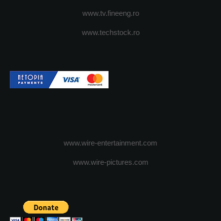
www.tv.fineeng.ro
www.techstock.ro
www.wire-entertainment.com
www.wire-pictures.com