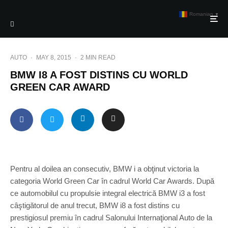
Romanian
▼
AUTO
·
MAY 8, 2015
·
2 MIN READ
BMW I8 A FOST DISTINS CU WORLD
GREEN CAR AWARD
Pentru al doilea an consecutiv, BMW i a obţinut victoria la
categoria World Green Car în cadrul World Car Awards. După
ce automobilul cu propulsie integral electrică BMW i3 a fost
câştigătorul de anul trecut, BMW i8 a fost distins cu
prestigiosul premiu în cadrul Salonului Internaţional Auto de la