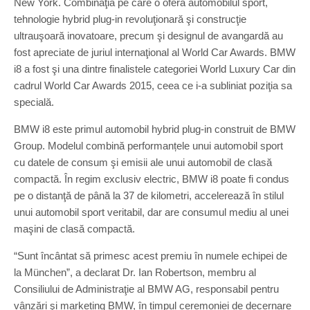
New York. Combinaţia pe care o oferă automobilul sport,
tehnologie hybrid plug-in revoluţionară şi construcţie
ultrauşoară inovatoare, precum şi designul de avangardă au
fost apreciate de juriul internaţional al World Car Awards. BMW
i8 a fost şi una dintre finalistele categoriei World Luxury Car din
cadrul World Car Awards 2015, ceea ce i-a subliniat poziţia sa
specială.
BMW i8 este primul automobil hybrid plug-in construit de BMW
Group. Modelul combină performanțele unui automobil sport
cu datele de consum şi emisii ale unui automobil de clasă
compactă. În regim exclusiv electric, BMW i8 poate fi condus
pe o distanţă de până la 37 de kilometri, accelerează în stilul
unui automobil sport veritabil, dar are consumul mediu al unei
maşini de clasă compactă.
“Sunt încântat să primesc acest premiu în numele echipei de
la München”, a declarat Dr. Ian Robertson, membru al
Consiliului de Administraţie al BMW AG, responsabil pentru
vânzări şi marketing BMW, în timpul ceremoniei de decernare