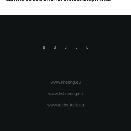
www.fineeng.eu
www.tv.fineeng.eu
www.techs-tock.eu