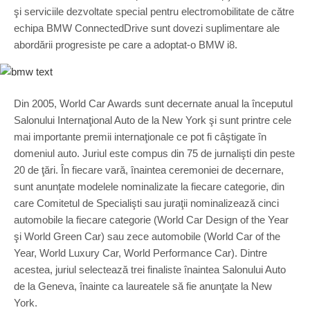
şi serviciile dezvoltate special pentru electromobilitate de către
echipa BMW ConnectedDrive sunt dovezi suplimentare ale
abordării progresiste pe care a adoptat-o BMW i8.
Din 2005, World Car Awards sunt decernate anual la începutul
Salonului Internaţional Auto de la New York şi sunt printre cele
mai importante premii internaţionale ce pot fi câştigate în
domeniul auto. Juriul este compus din 75 de jurnalişti din peste
20 de ţări. În fiecare vară, înaintea ceremoniei de decernare,
sunt anunţate modelele nominalizate la fiecare categorie, din
care Comitetul de Specialişti sau juraţii nominalizează cinci
automobile la fiecare categorie (World Car Design of the Year
şi World Green Car) sau zece automobile (World Car of the
Year, World Luxury Car, World Performance Car). Dintre
acestea, juriul selectează trei finaliste înaintea Salonului Auto
de la Geneva, înainte ca laureatele să fie anunţate la New
York.