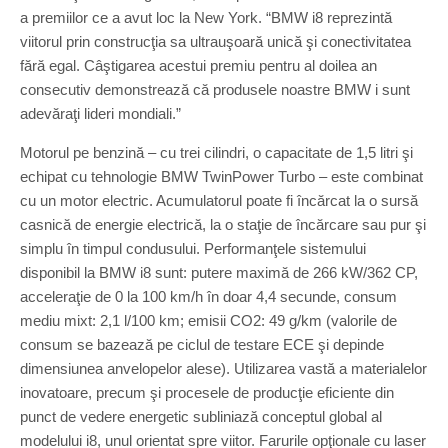
a premiilor ce a avut loc la New York. “BMW i8 reprezintă
viitorul prin construcţia sa ultrauşoară unică şi conectivitatea
fără egal. Câştigarea acestui premiu pentru al doilea an
consecutiv demonstrează că produsele noastre BMW i sunt
adevăraţi lideri mondiali.”
Motorul pe benzină – cu trei cilindri, o capacitate de 1,5 litri şi
echipat cu tehnologie BMW TwinPower Turbo – este combinat
cu un motor electric. Acumulatorul poate fi încărcat la o sursă
casnică de energie electrică, la o staţie de încărcare sau pur şi
simplu în timpul condusului. Performanţele sistemului
disponibil la BMW i8 sunt: putere maximă de 266 kW/362 CP,
acceleraţie de 0 la 100 km/h în doar 4,4 secunde, consum
mediu mixt: 2,1 l/100 km; emisii CO2: 49 g/km (valorile de
consum se bazează pe ciclul de testare ECE şi depinde
dimensiunea anvelopelor alese). Utilizarea vastă a materialelor
inovatoare, precum şi procesele de producţie eficiente din
punct de vedere energetic subliniază conceptul global al
modelului i8, unul orientat spre viitor. Farurile opţionale cu laser