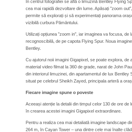
În centrul fotografiei se află o limuzină Bentley Flying 
cea mai rapidă dezvoltare din lume. Apăsați ”zoom out”,
permite să explorați și să experimentați panorama orașul
vizibilă curbura Pământului.
Utilizați opțiunea ”zoom in”, iar imaginea va focusa, d
recognoscibilă, de pe capota Flying Spur. Noua imagine G
Bentley.
Cu ajutorul noii imagini Gigapixel, se poate explora, de 
material video filmat la 360 de grade, narat de John Pa
din interiorul limuzinei, din apartamentul de lux Bentle
situat pe celebrul Sheikh Zayed, principala arteră a oraș
Fiecare imagine spune o poveste
Aceeași atenție la detalii din timpul celor 130 de ore de 
în crearea acestei imagini Gigapixel extraordinare.
Pentru a realiza cea mai detaliată imagine landscape d
264 m, în Cayan Tower – una dintre cele mai înalte clădir