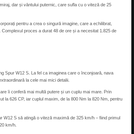
iraj, dar și vântului puternic, care sufla cu o viteză de 25
corporați pentru a crea o singură imagine, care a echilibrat,
el. Complexul proces a durat 48 de ore și a necesitat 1.825 de
lying Spur W12 S. La fel ca imaginea care o înconjoară, nava
xtraordinară la cele mai mici detalii.
are îi conferă mai multă putere și un cuplu mai mare. Prin
scut la 626 CP, iar cuplul maxim, de la 800 Nm la 820 Nm, pentru
ur W12 S să atingă o viteză maximă de 325 km/h – fiind primul
320 km/h.