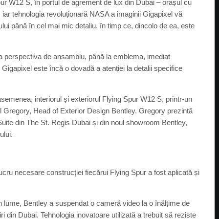
Spur W12 S, în portul de agrement de lux din Dubai – orașul cu
 iar tehnologia revoluționară NASA a imaginii Gigapixel vă
ui până în cel mai mic detaliu, în timp ce, dincolo de ea, este
e la perspectiva de ansamblu, până la emblema, imediat
igapixel este încă o dovadă a atenției la detalii specifice
asemenea, interiorul și exteriorul Flying Spur W12 S, printr-un
ul Gregory, Head of Exterior Design Bentley. Gregory prezintă
y Suite din The St. Regis Dubai și din noul showroom Bentley,
ului.
lucru necesare construcției fiecărui Flying Spur a fost aplicată și
in lume, Bentley a suspendat o cameră video la o înălțime de
i din Dubai. Tehnologia inovatoare utilizată a trebuit să reziste