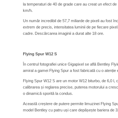
la temperaturi de 40 de grade care au creat un efect de m
km/h.
Un număr incredibil de 57,7 miliarde de pixeli au fost în
extrem de precis, intensitatea luminii de pe fiecare pix
cadre. Descărcarea imaginii a durat alte 18 ore.
Flying Spur W12 S
În centrul fotografiei unice Gigapixel se află Bentley F
amiral a gamei Flying Spur a fost fabricată cu o atenție e
Flying Spur W12 S are un motor W12 biturbo, de 6,0 l, c
calibrarea și reglarea precise, puterea motorului a cre
o dinamică sporită la condus.
Această creștere de putere permite limuzinei Flying Sp
model Bentley cu patru uși care depășește bariera de 