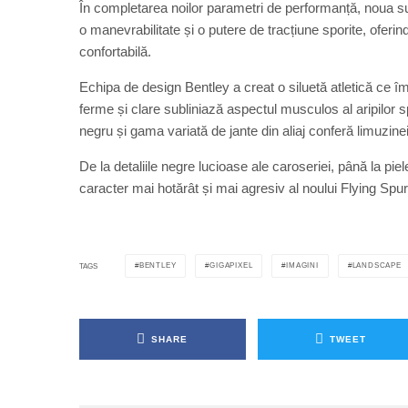
În completarea noilor parametri de performanță, noua su
o manevrabilitate și o putere de tracțiune sporite, oferi
confortabilă.
Echipa de design Bentley a creat o siluetă atletică ce îmbi
ferme și clare subliniază aspectul musculos al aripilor s
negru și gama variată de jante din aliaj conferă limuzin
De la detaliile negre lucioase ale caroseriei, până la piel
caracter mai hotărât și mai agresiv al noului Flying Sp
BENTLEY
GIGAPIXEL
IMAGINI
LANDSCAPE
TAGS
SHARE
TWEET