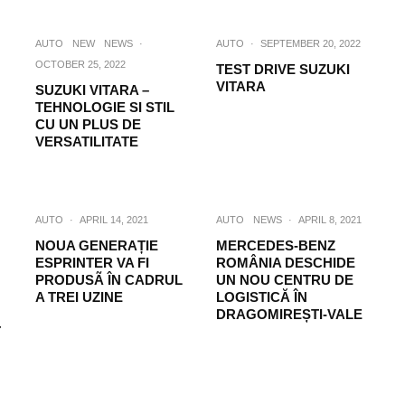
AUTO
NEW
NEWS
·
AUTO
·
SEPTEMBER 20, 2022
OCTOBER 25, 2022
TEST DRIVE SUZUKI
VITARA
SUZUKI VITARA –
TEHNOLOGIE SI STIL
CU UN PLUS DE
VERSATILITATE
AUTO
·
APRIL 14, 2021
AUTO
NEWS
·
APRIL 8, 2021
NOUA GENERAȚIE
MERCEDES-BENZ
ESPRINTER VA FI
ROMÂNIA DESCHIDE
PRODUSÃ ÎN CADRUL
UN NOU CENTRU DE
A TREI UZINE
LOGISTICĂ ÎN
DRAGOMIREȘTI-VALE
T