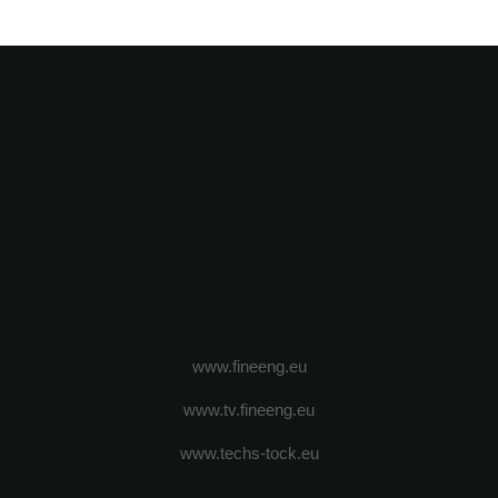
www.fineeng.eu
www.tv.fineeng.eu
www.techs-tock.eu