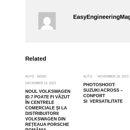
EasyEngineeringMa
Related
AUTO
NEWS
·
AUTO
·
NOVEMBER 29, 2023
DECEMBER 13, 2023
PHOTOSHOOT:
SUZUKI ACROSS –
NOUL VOLKSWAGEN
CONFORT
ID.7 POATE FI VĂZUT
SI VERSATILITATE
ÎN CENTRELE
COMERCIALE ȘI LA
DISTRIBUITORII
VOLKSWAGEN DIN
REȚEAUA PORSCHE
ROMÂNIA