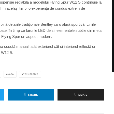
spensie reglabilă a modelului Flying Spur W12 S contribuie la
nd, în același timp, o experiență de condus extrem de
nă detaliile tradiționale Bentley cu o alură sportivă. Liniile
pate, în timp ce farurile LED de zi, elementele subtile din metal
ei Flying Spur un aspect modern.
ea cusută manual, atât exteriorul cât și interiorul reflectă un
ur W12 S.
NASA
TEHNOLOGIE
SHARE
EMAIL