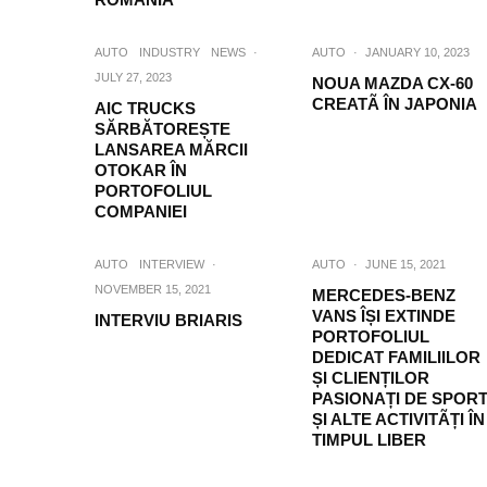
AUTO
INDUSTRY
NEWS
·
AUTO
·
JANUARY 10, 2023
JULY 27, 2023
NOUA MAZDA CX-60
CREATÃ ÎN JAPONIA
AIC TRUCKS
SĂRBĂTOREȘTE
LANSAREA MĂRCII
OTOKAR ÎN
PORTOFOLIUL
COMPANIEI
AUTO
INTERVIEW
·
AUTO
·
JUNE 15, 2021
NOVEMBER 15, 2021
MERCEDES-BENZ
VANS ÎȘI EXTINDE
INTERVIU BRIARIS
PORTOFOLIUL
DEDICAT FAMILIILOR
ȘI CLIENȚILOR
PASIONAȚI DE SPOR
ȘI ALTE ACTIVITÃȚI ÎN
TIMPUL LIBER