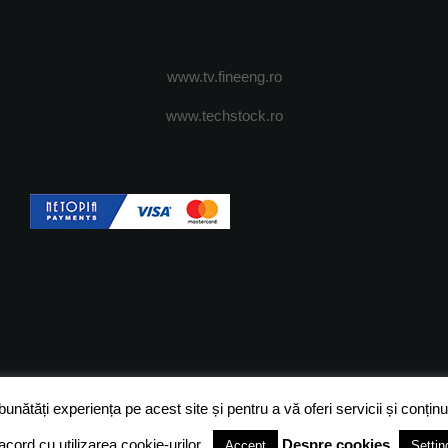
www.tv.fineeng.ro
www.techstock.ro
OI
ADVERTISING
JOBS
DESPRE COOKIES
POLIT
ătăți experiența pe acest site și pentru a vă oferi servicii și conținut
acord cu utilizarea cookie-urilor.
Despre cookies
Accept
Settin