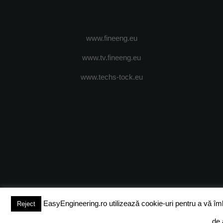
www.fineeng.eu
www.tv.fineeng.eu
www.techs-tock.eu
(c) 2024 - FineEngineeringMagazine. All rights reserved.
DESPRE N
EasyEngineering.ro utilizează cookie-uri pentru a vă îmbun
Reject
de 