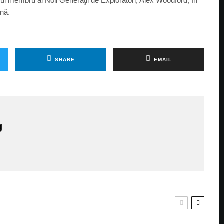
lui membru al Noii Generaţii de Exploratori, Alex Woodford, în
ină.
SHARE
EMAIL
g