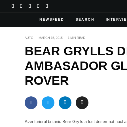
NEWSFEED
SEARCH
INTERVI
AUTO
·
MARCH 15, 2015
·
1 MIN READ
BEAR GRYLLS D
AMBASADOR GL
ROVER
Aventurierul britanic Bear Grylls a fost desemnat noul