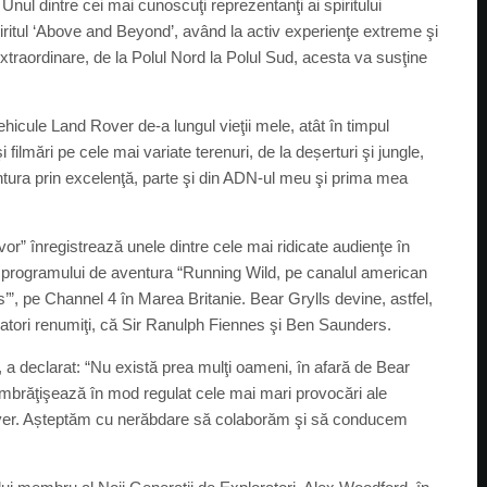
nul dintre cei mai cunoscuţi reprezentanţi ai spiritului
piritul ‘Above and Beyond’, având la activ experienţe extreme şi
xtraordinare, de la Polul Nord la Polul Sud, acesta va susţine
ehicule Land Rover de-a lungul vieţii mele, atât în timpul
şi filmări pe cele mai variate terenuri, de la deșerturi şi jungle,
entura prin excelenţă, parte şi din ADN-ul meu şi prima mea
or” înregistrează unele dintre cele mai ridicate audienţe în
da programului de aventura “Running Wild, pe canalul american
’”, pe Channel 4 în Marea Britanie. Bear Grylls devine, astfel,
ratori renumiţi, că Sir Ranulph Fiennes şi Ben Saunders.
 declarat: “Nu există prea mulţi oameni, în afară de Bear
îmbrăţişează în mod regulat cele mai mari provocări ale
Rover. Așteptăm cu nerăbdare să colaborăm şi să conducem