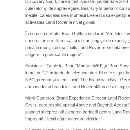
Discovery Sport, care a fost lansat în septembrie 2014. U
cutezător şi de supravieţuire, Bear Grylls personifică s
inedite, ca escaladarea muntelui Everest sau expediţii e
activitatea Land Rover la nivel global.
În noua sa calitate, Bear Grylls a declarat: “Am folosit v
carierei mele militare, cât şi într-un lung şir de expediţii 
până la munţii cei mai înalţi. Land Rover reprezintă av
alegere în provocările majore”.
Emisiunile TV ale lui Bear, “Man Vs Wild” şi “Born Surviv
lume, de 1,2 miliarde de telespectatori. El este şi gaz
NBC, precum şi a emisiunii “’The Island with Bear Grylls
ambasador al brandului Land Rover alături de alţi explo
Mark Cameron, Brand Experience Director Land Rover, a
Grylls, care respiră spiritul Above and Beyond. Acesta 
planetei şi reprezintă alegerea perfectă pentru Land 
împreună clienţii către aventura vieţii lor.”