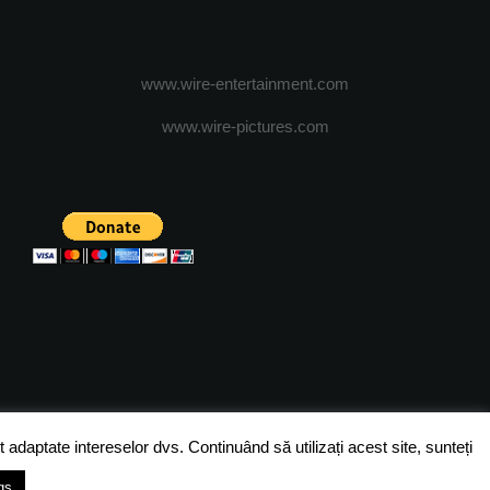
www.wire-entertainment.com
www.wire-pictures.com
ICA DE CONFIDENTIALITATE
TERMENI SI CONDITII
 adaptate intereselor dvs. Continuând să utilizați acest site, sunteți
gs