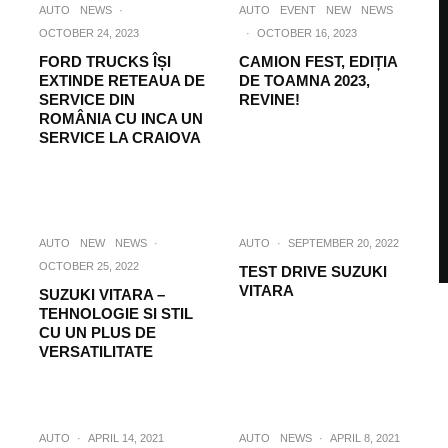
AUTO
NEWS
·
AUTO
EVENT
NEW
NEWS
OCTOBER 24, 2023
·
OCTOBER 16, 2023
FORD TRUCKS ÎȘI
CAMION FEST, EDIȚIA
EXTINDE RETEAUA DE
DE TOAMNA 2023,
SERVICE DIN
REVINE!
ROMÂNIA CU INCA UN
SERVICE LA CRAIOVA
AUTO
NEW
NEWS
·
AUTO
·
SEPTEMBER 20, 2022
OCTOBER 25, 2022
TEST DRIVE SUZUKI
VITARA
SUZUKI VITARA –
TEHNOLOGIE SI STIL
CU UN PLUS DE
VERSATILITATE
AUTO
·
APRIL 14, 2021
AUTO
NEWS
·
APRIL 8, 2021