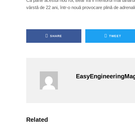
Ca parte acestui nou rol, Bear va fi mentorul mai tânăru
vârstă de 22 ani, într-o nouă provocare plină de adrenal
SHARE
TWEET
EasyEngineeringMa
Related