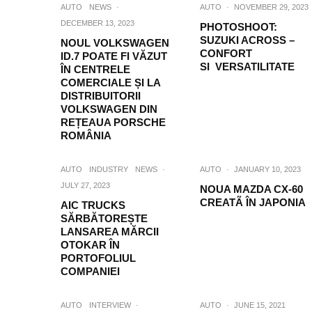
AUTO
NEWS
·
AUTO
·
NOVEMBER 29, 2023
DECEMBER 13, 2023
PHOTOSHOOT:
SUZUKI ACROSS –
NOUL VOLKSWAGEN
CONFORT
ID.7 POATE FI VĂZUT
SI VERSATILITATE
ÎN CENTRELE
COMERCIALE ȘI LA
DISTRIBUITORII
VOLKSWAGEN DIN
REȚEAUA PORSCHE
ROMÂNIA
AUTO
INDUSTRY
NEWS
·
AUTO
·
JANUARY 10, 2023
JULY 27, 2023
NOUA MAZDA CX-60
CREATÃ ÎN JAPONIA
AIC TRUCKS
SĂRBĂTOREȘTE
LANSAREA MĂRCII
OTOKAR ÎN
PORTOFOLIUL
COMPANIEI
AUTO
INTERVIEW
·
AUTO
·
JUNE 15, 2021