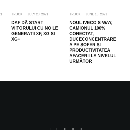
21
TRUCK
·
JULY 23, 2021
TRUCK
·
JUNE 15, 2021
DAF DÃ START
NOUL IVECO S-WAY,
VIITORULUI CU NOILE
CAMIONUL 100%
GENERATII XF, XG SI
CONECTAT,
XG+
DUCECONCENTRARE
A PE ȘOFER ȘI
PRODUCTIVITATEA
AFACERII LA NIVELUL
URMÃTOR