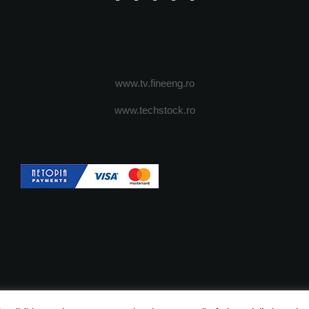
www.tv.fineeng.ro
www.techstock.ro
OI
ADVERTISING
JOBS
DESPRE COOKIES
POLIT