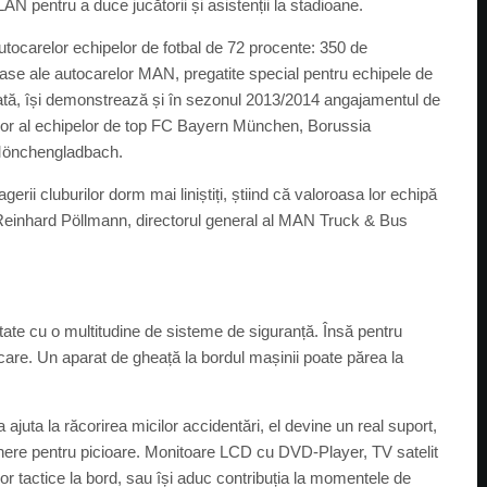
entru a duce jucătorii și asistenții la stadioane.
tocarelor echipelor de fotbal de 72 procente: 350 de
oase ale autocarelor MAN, pregatite special pentru echipele de
gată, își demonstrează și în sezonul 2013/2014 angajamentul de
sor al echipelor de top FC Bayern München, Borussia
Mönchengladbach.
rii cluburilor dorm mai liniștiți, știind că valoroasa lor echipă
 Reinhard Pöllmann, directorul general al MAN Truck & Bus
tate cu o multitudine de sisteme de siguranță. Însă pentru
ocare. Un aparat de gheață la bordul mașinii poate părea la
juta la răcorirea micilor accidentări, el devine un real suport,
sținere pentru picioare. Monitoare LCD cu DVD-Player, TV satelit
iilor tactice la bord, sau își aduc contribuția la momentele de