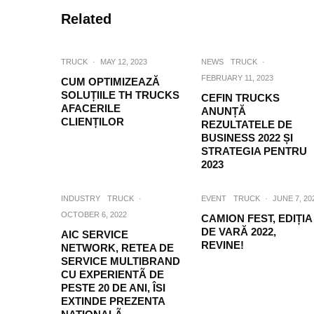
Related
TRUCK
·
MAY 12, 2023
NEWS
TRUCK
·
FEBRUARY 11, 2023
CUM OPTIMIZEAZĂ
SOLUȚIILE TH TRUCKS
CEFIN TRUCKS
AFACERILE
ANUNȚĂ
CLIENȚILOR
REZULTATELE DE
BUSINESS 2022 ȘI
STRATEGIA PENTRU
2023
INDUSTRY
TRUCK
·
EVENT
TRUCK
·
JUNE 7, 20
OCTOBER 6, 2022
CAMION FEST, EDIȚIA
DE VARĂ 2022,
AIC SERVICE
REVINE!
NETWORK, RETEA DE
SERVICE MULTIBRAND
CU EXPERIENTÃ DE
PESTE 20 DE ANI, ÎSI
EXTINDE PREZENTA