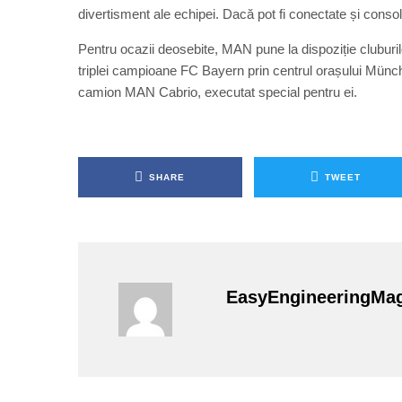
divertisment ale echipei. Dacă pot fi conectate și conso
Pentru ocazii deosebite, MAN pune la dispoziție cluburilo
triplei campioane FC Bayern prin centrul orașului Münch
camion MAN Cabrio, executat special pentru ei.
SHARE
TWEET
EasyEngineeringMa