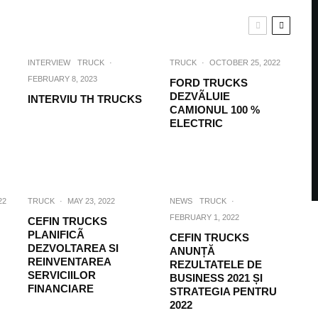
INTERVIEW
TRUCK
·
TRUCK
·
OCTOBER 25, 2022
FEBRUARY 8, 2023
FORD TRUCKS
DEZVÃLUIE
INTERVIU TH TRUCKS
CAMIONUL 100 %
ELECTRIC
22
TRUCK
·
MAY 23, 2022
NEWS
TRUCK
·
FEBRUARY 1, 2022
CEFIN TRUCKS
PLANIFICÃ
CEFIN TRUCKS
DEZVOLTAREA SI
ANUNȚĂ
REINVENTAREA
REZULTATELE DE
SERVICIILOR
BUSINESS 2021 ȘI
FINANCIARE
STRATEGIA PENTRU
2022