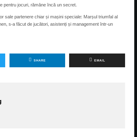
le pentru jocuri, rămâne încă un secret.
r sale partenere chiar și mașini speciale: Marșul triumfal al
en, s-a făcut de jucători, asistenți și management într-un
SHARE
EMAIL
g