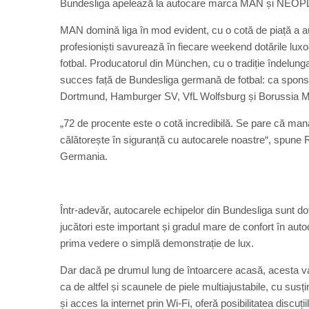
Bundesliga apelează la autocare marca MAN și NEOPLAN p
MAN domină liga în mod evident, cu o cotă de piață a au
profesioniști savurează în fiecare weekend dotările lux
fotbal. Producatorul din München, cu o tradiție îndelun
succes față de Bundesliga germană de fotbal: ca spon
Dortmund, Hamburger SV, VfL Wolfsburg și Borussia 
„72 de procente este o cotă incredibilă. Se pare că manage
călătorește în siguranță cu autocarele noastre“, spune
Germania.
Într-adevăr, autocarele echipelor din Bundesliga sunt do
jucători este important și gradul mare de confort în aut
prima vedere o simplă demonstrație de lux.
Dar dacă pe drumul lung de întoarcere acasă, acesta va a
ca de altfel și scaunele de piele multiajustabile, cu su
și acces la internet prin Wi-Fi, oferă posibilitatea discuț