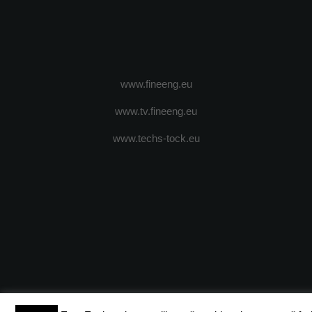
www.fineeng.eu
www.tv.fineeng.eu
www.techs-tock.eu
(c) 2024 - FineEngineeringMagazine. All rights reserved.
DESPRE N