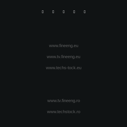
www.fineeng.eu
www.tv.fineeng.eu
www.techs-tock.eu
www.tv.fineeng.ro
www.techstock.ro