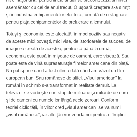
asemănător cu cel de anul trecut. O uşoară creştere s-a simţit
şi în industria echipamentelor electrice, urmată de o stagnare
pentru piaţa echipamentelor de prelucrare a lemnului.
Totuşi şi economia, este afectată, în mod pozitiv sau negativ
de aceste mici poveşti, mici vise, de istorioarele de succes, de
imaginea creată de acestea, pentru că până la urmă,
economia este pusă în mişcare de oameni, care visează. Sau
poate este de vină suprasaturaţia filmelor americane din piaţă.
Nu pot spune când a fost ultima dată când am văzut un film
european bun. Sau românesc de altfel. „Visul american” la
români în schimb s-a transformat în realitate demult. La
televizor se vorbeşte non-stop de milioane şi miliarde de euro
şi de oameni cu numele lor lângă acele zerouri. Conform
teoriei ciclicităţii, în viitor cred „visul american” se va numi
„visul românesc”, iar alte ţări vor veni la noi pentru a-l împlini.