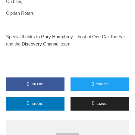
Cu bine,
Ciprian Rotaru
Special thanks to
Gary Humphrey
– host of
One Car Too Fa
r
and the
Discovery Channel
team
SHARE
TWEET
SHARE
EMAIL