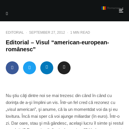
Romanian
▼
EDITORIAL
·
SEPTEMBER 27, 2012
·
1 MIN READ
Editorial – Visul “american-european-
românesc”
Nu ştiu câţi dintre noi se mai trezesc din când în când cu
dorinţa de a-şi împlini un vis. Într-un fel cred că rezonez cu
„visul american”, şi anume, că la un momentdat voi da şi eu
lovitura. Încă mai sper că voi ajunge miliardar (în euro). Într-o
zi. Dar oare, stau şi mă gândesc, acelaşi lucru îl simte şi restul