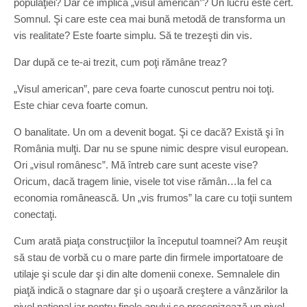
populaţiei? Dar ce implică „visul american”? Un lucru este cert.
Somnul. Şi care este cea mai bună metodă de transforma un
vis realitate? Este foarte simplu. Să te trezeşti din vis.
Dar după ce te-ai trezit, cum poţi rămâne treaz?
„Visul american”, pare ceva foarte cunoscut pentru noi toţi.
Este chiar ceva foarte comun.
O banalitate. Un om a devenit bogat. Şi ce dacă? Există şi în
România mulţi. Dar nu se spune nimic despre visul european.
Ori „visul românesc”. Mă întreb care sunt aceste vise?
Oricum, dacă tragem linie, visele tot vise rămân…la fel ca
economia românească. Un „vis frumos” la care cu toţii suntem
conectaţi.
Cum arată piaţa construcţiilor la începutul toamnei? Am reuşit
să stau de vorbă cu o mare parte din firmele importatoare de
utilaje şi scule dar şi din alte domenii conexe. Semnalele din
piaţă indică o stagnare dar şi o uşoară creştere a vânzărilor la
nivel naţional iar pentru finele anului se preconizează un nivel