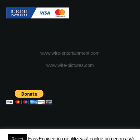
www.wire-entertainment.com
www.wire-pictures.com
EasyEngineering.ro utilizează cookie-uri pentru a vă
Reject