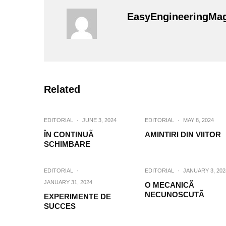
EasyEngineeringMa
Related
EDITORIAL
·
JUNE 3, 2024
EDITORIAL
·
MAY 8, 2024
ÎN CONTINUÃ
AMINTIRI DIN VIITOR
SCHIMBARE
EDITORIAL
·
EDITORIAL
·
JANUARY 3, 202
JANUARY 31, 2024
O MECANICÃ
NECUNOSCUTÃ
EXPERIMENTE DE
SUCCES