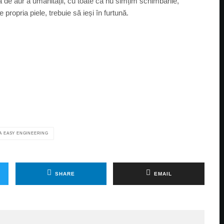
 de aur a umanității, cu toate că nu simțim schimbările,
propria piele, trebuie să ieși în furtună.
A EASY ENGINEERING
SHARE
EMAIL