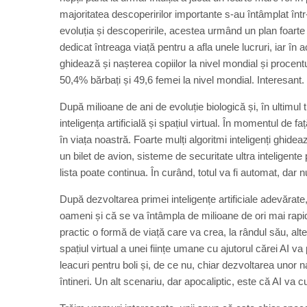
majoritatea descoperirilor importante s-au întâmplat în
evoluția și descoperirile, acestea urmând un plan foarte 
dedicat întreaga viață pentru a afla unele lucruri, iar în 
ghidează și nașterea copiilor la nivel mondial și procentu
50,4% bărbați și 49,6 femei la nivel mondial. Interesant.
După milioane de ani de evoluție biologică și, în ultimul 
inteligența artificială și spațiul virtual. În momentul de fa
în viața noastră. Foarte mulți algoritmi inteligenți ghide
un bilet de avion, sisteme de securitate ultra inteligent
lista poate continua. În curând, totul va fi automat, dar n
După dezvoltarea primei inteligențe artificiale adevărat
oameni și că se va întâmpla de milioane de ori mai rapid 
practic o formă de viață care va crea, la rândul său, alte
spațiul virtual a unei ființe umane cu ajutorul cărei AI
leacuri pentru boli și, de ce nu, chiar dezvoltarea unor 
întineri. Un alt scenariu, dar apocaliptic, este că AI va c