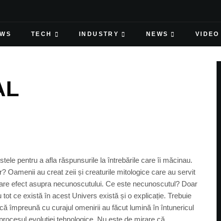
EWS
TECH
INDUSTRY
NEWS
VIDEO
AL
stele pentru a afla răspunsurile la întrebările care îi măcinau.
? Oamenii au creat zeii și creaturile mitologice care au servit
e mare efect asupra necunoscutului. Ce este necunoscutul? Doar
tot ce există în acest Univers există și o explicație. Trebuie
tică împreună cu curajul omenirii au făcut lumină în întunericul
n procesul evoluției tehnologice. Nu este de mirare că