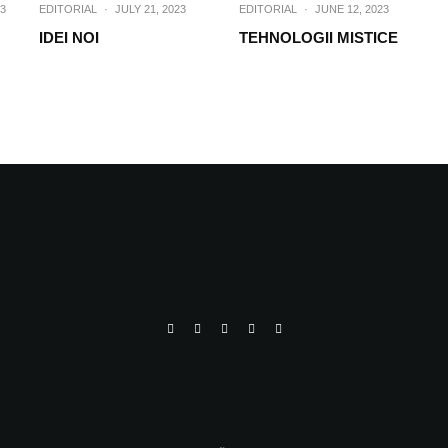
3
EDITORIAL
·
JULY 21, 2023
EDITORIAL
·
JUNE 12, 2023
IDEI NOI
TEHNOLOGII MISTICE