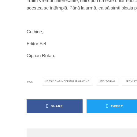
Trăim vremuri interesante, unii spun că este chiar epoca
acestea se întâmplă. Până la urmă, ca să simți ploaia pe 
Cu bine,
Editor Șef
Ciprian Rotaru
EASY ENGINEERING MAGAZINE
EDITORIAL
REVIST
TAGS
SHARE
TWEET