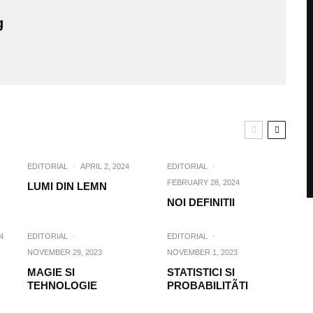
g
EDITORIAL
·
APRIL 2, 2024
EDITORIAL
·
FEBRUARY 28, 2024
LUMI DIN LEMN
NOI DEFINITII
4
EDITORIAL
·
EDITORIAL
·
NOVEMBER 29, 2023
NOVEMBER 1, 2023
MAGIE SI
STATISTICI SI
TEHNOLOGIE
PROBABILITÃTI