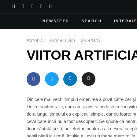
NEWSFEED
SEARCH
INTERVI
EDITORIAL
·
MARCH 11, 2018
·
2 MIN READ
VIITOR ARTIFICI
Din cele mai vechi timpuri omenirea a privit către cer și 
De ce suntem aici, cum am ajuns și unde vom fi în viitor
de-a lungul timpului ca explicații simple, dar cu foart
ceva care încă nu a fost descoperit. Se spune că pentru 
doar căutată și să faci eforturi pentru a afla. Firea scep
nopții până la urmă. Intuiția a jucat un foarte mare rol î