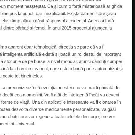
tr-un moment neașteptat. Ca și cum o forță misterioasă ar ghida
bine pus la punct, dar inexplicabil. Există oameni care și-au
același timp alții au găsit răspunsul accidental. Aceeași forță
l dintre bărbați și femei. În anul 2015 procentul ajungea la
timp aparent doar tehnologică, direcția se pare că va fi
ță inteligența artificială există și joacă un rol destul de important
ază stocurile de pe burse la nivel mondial, atunci când îți cumperi
e până la zborul cu avionul, care este o bună parte automatizat și
u peste tot bineînțeles.
e, se preconizează că evoluția acesteia nu va mai fi ghidată de
decât cea a omenirii. Va fi atât de inteligentă încât va deveni
 forme de viață. Una din aplicațiile interesante va fi clonarea în
 va putea dezvolta diverse medicamente personalizate, va găsi
nanoroboți care vor regenera toate celulele din corp și ne vor
uceri tot Universul.