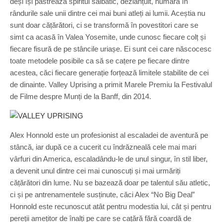
deși își păstrează spiritul sălbatic, dezlănțuit, numără în
rândurile sale unii dintre cei mai buni atleți ai lumii. Aceștia nu
sunt doar cățărători, ci se transformă în povestitori care se
simt ca acasă în Valea Yosemite, unde cunosc fiecare colț și
fiecare fisură de pe stâncile uriașe. Ei sunt cei care născocesc
toate metodele posibile ca să se cațere pe fiecare dintre
acestea, căci fiecare generație forțează limitele stabilite de cei
de dinainte. Valley Uprising a primit Marele Premiu la Festivalul
de Filme despre Munți de la Banff, din 2014.
Alex Honnold este un profesionist al escaladei de aventură pe
stâncă, iar după ce a cucerit cu îndrăzneală cele mai mari
vârfuri din America, escaladându-le de unul singur, în stil liber,
a devenit unul dintre cei mai cunoscuți și mai urmăriți
cățărători din lume. Nu se bazează doar pe talentul său atletic,
ci și pe antrenamentele susținute, căci Alex “No Big Deal”
Honnold este recunoscut atât pentru modestia lui, cât și pentru
pereții amețitor de înalți pe care se cațără fără coardă de