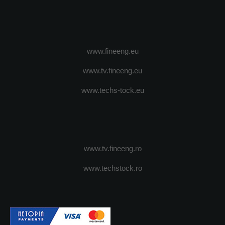
www.fineeng.eu
www.tv.fineeng.eu
www.techs-tock.eu
www.tv.fineeng.ro
www.techstock.ro