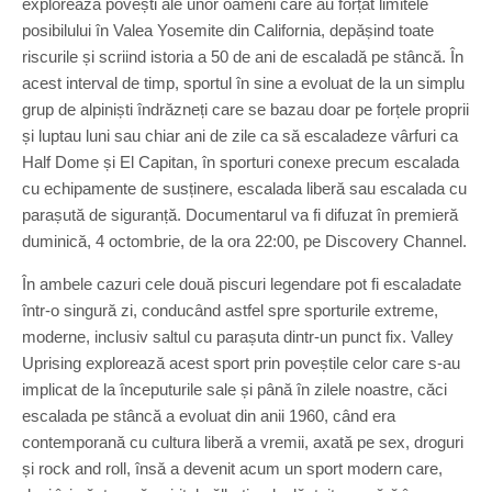
explorează povești ale unor oameni care au forțat limitele
posibilului în Valea Yosemite din California, depășind toate
riscurile și scriind istoria a 50 de ani de escaladă pe stâncă. În
acest interval de timp, sportul în sine a evoluat de la un simplu
grup de alpiniști îndrăzneți care se bazau doar pe forțele proprii
și luptau luni sau chiar ani de zile ca să escaladeze vârfuri ca
Half Dome și El Capitan, în sporturi conexe precum escalada
cu echipamente de susținere, escalada liberă sau escalada cu
parașută de siguranță. Documentarul va fi difuzat în premieră
duminică, 4 octombrie, de la ora 22:00, pe Discovery Channel.
În ambele cazuri cele două piscuri legendare pot fi escaladate
într-o singură zi, conducând astfel spre sporturile extreme,
moderne, inclusiv saltul cu parașuta dintr-un punct fix. Valley
Uprising explorează acest sport prin poveștile celor care s-au
implicat de la începuturile sale și până în zilele noastre, căci
escalada pe stâncă a evoluat din anii 1960, când era
contemporană cu cultura liberă a vremii, axată pe sex, droguri
și rock and roll, însă a devenit acum un sport modern care,