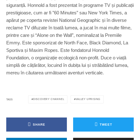
siguranță. Honnold a fost prezentat în programe TV și publicații
prestigioase, cum ar fi ”60 Minutes” sau New York Times, a
apărut pe coperta revistei National Geographic și în diverse
reclame TV difuzate în toată lumea, a jucat în mai multe filme,
printre care și “Alone on the Wall”, nominalizat la Premiile
Emmy. Este sponsorizat de North Face, Black Diamond, La
Sportiva și Maxim Ropes. Este fondatorul Honnold
Foundation, o organizație ecologică non-profit. Duce o viață
simplă de cățărător, locuind în dubița lui și străbătând lumea,
mereu în căutarea următoarei aventuri verticale.
DISCOVERY CHANNEL
VALLEY UPRISING
TAGS
SHARE
TWEET