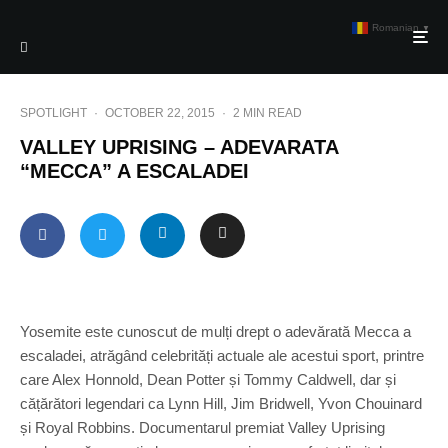
Romanian
▼
SPOTLIGHT
·
OCTOBER 22, 2015
·
2 MIN READ
VALLEY UPRISING – ADEVARATA
“MECCA” A ESCALADEI
Yosemite este cunoscut de mulți drept o adevărată Mecca a
escaladei, atrăgând celebrități actuale ale acestui sport, printre
care Alex Honnold, Dean Potter și Tommy Caldwell, dar și
cățărători legendari ca Lynn Hill, Jim Bridwell, Yvon Chouinard
și Royal Robbins. Documentarul premiat Valley Uprising