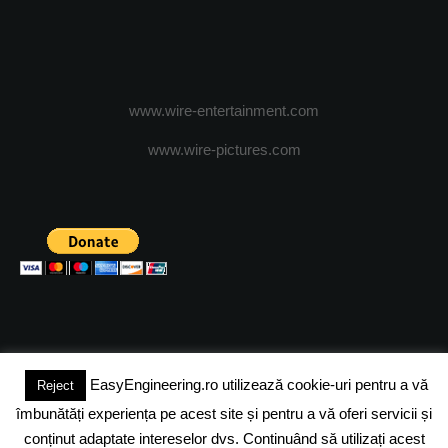
www.wire-entertainment.com
www.wire-pictures.com
EasyEngineering.ro utilizează cookie-uri pentru a vă
Reject
(c) 2024 - FineEngineeringMagazine. All rights reserved.
îmbunătăți experiența pe acest site și pentru a vă oferi servicii și
DESPRE NOI
ADVERTISING
JOBS
DESPRE COOKIES
conținut adaptate intereselor dvs. Continuând să utilizați acest