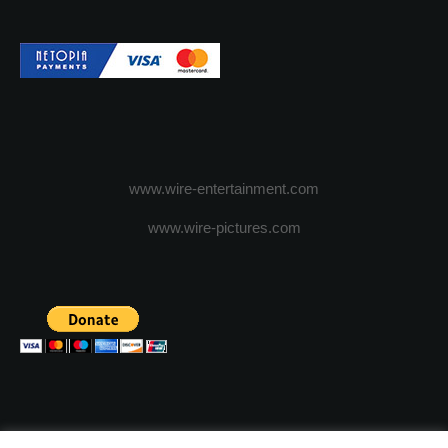
www.wire-entertainment.com
www.wire-pictures.com