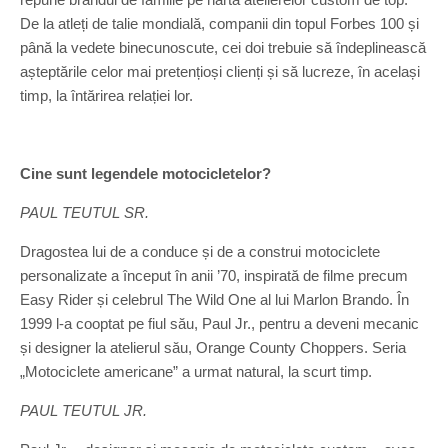
De la atleți de talie mondială, companii din topul Forbes 100 și
până la vedete binecunoscute, cei doi trebuie să îndeplinească
așteptările celor mai pretențioși clienți și să lucreze, în același
timp, la întărirea relației lor.
Cine sunt legendele motocicletelor?
PAUL TEUTUL SR.
Dragostea lui de a conduce și de a construi motociclete
personalizate a început în anii ’70, inspirată de filme precum
Easy Rider și celebrul The Wild One al lui Marlon Brando. În
1999 l-a cooptat pe fiul său, Paul Jr., pentru a deveni mecanic
și designer la atelierul său, Orange County Choppers. Seria
„Motociclete americane” a urmat natural, la scurt timp.
PAUL TEUTUL JR.